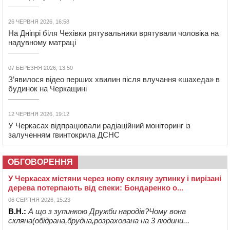
26 ЧЕРВНЯ 2026, 16:58
На Дніпрі біля Чехівки рятувальники врятували чоловіка на
надувному матраці
07 БЕРЕЗНЯ 2026, 13:50
З’явилося відео перших хвилин після влучання «шахеда» в
будинок на Черкащині
12 ЧЕРВНЯ 2026, 19:12
У Черкасах відпрацювали радіаційний моніторинг із
залученням гвинтокрила ДСНС
ОБГОВОРЕННЯ
У Черкасах містяни через нову скляну зупинку і вирізані
дерева потерпають від спеки: Бондаренко о...
06 СЕРПНЯ 2026, 15:23
В.Н.:
А що з зупинкою Дружби народів?Чому вона
скляна(обідрана,брудна,розрахована на 3 людини...