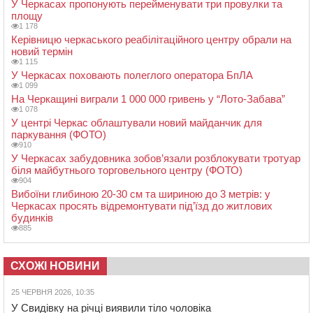
У Черкасах пропонують перейменувати три провулки та
площу
1 178
Керівницю черкаського реабілітаційного центру обрали на
новий термін
1 115
У Черкасах поховають полеглого оператора БпЛА
1 099
На Черкащині виграли 1 000 000 гривень у “Лото-Забава”
1 078
У центрі Черкас облаштували новий майданчик для
паркування (ФОТО)
910
У Черкасах забудовника зобов’язали розблокувати тротуар
біля майбутнього торговельного центру (ФОТО)
904
Вибоїни глибиною 20-30 см та шириною до 3 метрів: у
Черкасах просять відремонтувати під’їзд до житлових
будинків
885
СХОЖІ НОВИНИ
25 ЧЕРВНЯ 2026, 10:35
У Свидівку на річці виявили тіло чоловіка