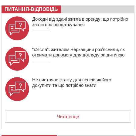
07:23
Уманські міграційники видворили з країни грузина,
ПИТАННЯ-ВІДПОВІДЬ
який відсидів термін у колонії
Доходи від здачі житла в оренду: що потрібно
знати про оподаткування
“єЯсла”: жителям Черкащини роз’яснили, як
отримати допомогу для догляду за дитиною
Не вистачає стажу для пенсії: як його
докупити та що потрібно знати
Читати ще