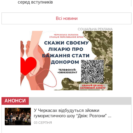
серед вступників
17:07
На Хімселищі у Черкасах облаштували новий
контейнерний майданчик
Всі новини
16:32
Без розтину грудної клітки: у Черкасах 75-річній
пацієнтці замінили аортальний клапан
СОЦІАЛЬНА РЕКЛАМА
16:00
У Черкаському онкоцентрі встановили сонячну
електростанцію за понад пів мільйона гривень
15:30
У Київській області прощаються з полеглим на
фронті жителем Монастирищини
14:53
У Черкасах містяни через нову скляну зупинку і
вирізані дерева потерпають від спеки: Бондаренко
обіцяє масштабне озеленення
14:17
Провокував конфлікт і зачинився в автівці: у ТЦК
прокоментували скандал із затриманням
чоловіка у Тальному
АНОНСИ
У Черкасах відбудуться зйомки
13:55
У Тальному працівники ТЦК вибили вікно і
гумористичного шоу “Двіж: Розгони” ...
витягли з автівки чоловіка (ВІДЕО)
03 СЕРПНЯ
13:27
На Звенигородщині чоловік до смерті побив 82-
річного односельця