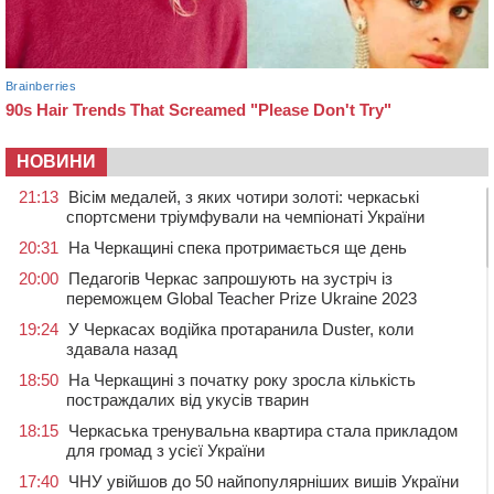
НОВИНИ
21:13
Вісім медалей, з яких чотири золоті: черкаські
спортсмени тріумфували на чемпіонаті України
20:31
На Черкащині спека протримається ще день
20:00
Педагогів Черкас запрошують на зустріч із
переможцем Global Teacher Prize Ukraine 2023
19:24
У Черкасах водійка протаранила Duster, коли
здавала назад
18:50
На Черкащині з початку року зросла кількість
постраждалих від укусів тварин
18:15
Черкаська тренувальна квартира стала прикладом
для громад з усієї України
17:40
ЧНУ увійшов до 50 найпопулярніших вишів України