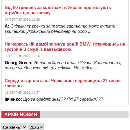
Від 80 гривень за кілограм: в Україні прогнозують
стрибок цін на гречку
06 СЕРПНЯ 2026, 12:48
А:
Скільки кг гречки за такою вартістю може купити
звичайний український пенсіонер чи особ...
На черкаській дамбі загинув водій BMW, зіткнувшись на
зустрічній смузі із вантажівкою
05 СЕРПНЯ 2026, 12:16
Georg Green:
26 липня їхав по трасі Умань-Золотоноша,
то це якийсь жах, від цих їздюків. На вїзді в ...
Середня зарплата на Черкащині перевищила 27 тисяч
гривень
03 СЕРПНЯ 2026, 18:37
Івченко:
Що за бредятина??? Які 27 середня??!!
АРХІВ НОВИН