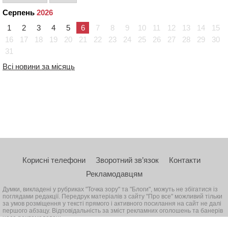
Серпень
2026
1
2
3
4
5
6
7
8
9
10
11
12
13
14
15
16
17
18
19
20
21
22
23
24
25
26
27
28
29
30
31
Всі новини за місяць
Корисні телефони
Зворотний зв’язок
Контакти
Рекламодавцям
Думки, викладені у рубриках "Точка зору" та "Блоги", можуть не збігатися із
поглядами редакції. Передрук матеріалів з сайту "Про все" можливий тільки
за умов розміщення у тексті прямого і активного посилання на сайт не далі
першого абзацу. Відповідальність за зміст рекламних оголошень та банерів
несе рекламодавець