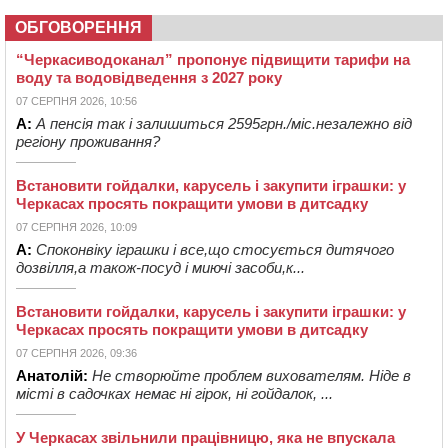
ОБГОВОРЕННЯ
“Черкасиводоканал” пропонує підвищити тарифи на
воду та водовідведення з 2027 року
07 СЕРПНЯ 2026, 10:56
А:
А пенсія так і залишиться 2595грн./міс.незалежно від
регіону проживання?
Встановити гойдалки, карусель і закупити іграшки: у
Черкасах просять покращити умови в дитсадку
07 СЕРПНЯ 2026, 10:09
А:
Споконвіку іграшки і все,що стосується дитячого
дозвілля,а також-посуд і миючі засоби,к...
Встановити гойдалки, карусель і закупити іграшки: у
Черкасах просять покращити умови в дитсадку
07 СЕРПНЯ 2026, 09:36
Анатолій:
Не створюйте проблем вихователям. Ніде в
місті в садочках немає ні гірок, ні гойдалок, ...
У Черкасах звільнили працівницю, яка не впускала