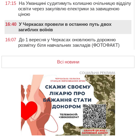
17:15
На Уманщині судитимуть колишню очільницю відділу
освіти через закупівлю електрики за завищеною
ціною
16:40
У Черкасах провели в останню путь двох
загиблих воїнів
16:07
До 1 вересня у Черкасах оновлюють дорожню
розмітку біля навчальних закладів (ФОТОФАКТ)
15:39
На честь загиблого захисника і чемпіона світу в
Черкасах відкрили спортивно-реабілітаційний центр
Всі новини
15:05
На Звенигородщині, попри заборону міськради,
проведуть “Ше.Fest”
СОЦІАЛЬНА РЕКЛАМА
14:31
У Каневі аномальна спека призвела до перебоїв у
роботі електромереж та комунальних служб
14:02
На Черкащині намолотили перший мільйон тонн
зерна нового врожаю
13:40
На Кам’янщині сталася масштабна пожежа
сміттєзвалища
13:26
На Черкащині сьогодні очікують грози, зливи, град та
шквали до 22 м/с