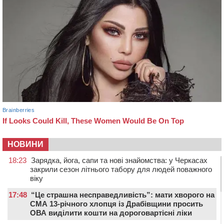
НОВИНИ
18:23
Зарядка, йога, сапи та нові знайомства: у Черкасах
закрили сезон літнього табору для людей поважного
віку
17:48
“Це страшна несправедливість”: мати хворого на
СМА 13-річного хлопця із Драбівщини просить
ОВА виділити кошти на дороговартісні ліки