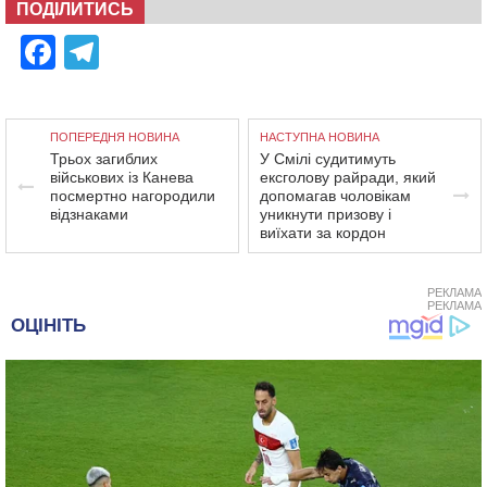
ПОДІЛИТИСЬ
Facebook
Telegram
ПОПЕРЕДНЯ НОВИНА
НАСТУПНА НОВИНА
Трьох загиблих
У Смілі судитимуть
військових із Канева
ексголову райради, який
посмертно нагородили
допомагав чоловікам
відзнаками
уникнути призову і
виїхати за кордон
РЕКЛАМА
РЕКЛАМА