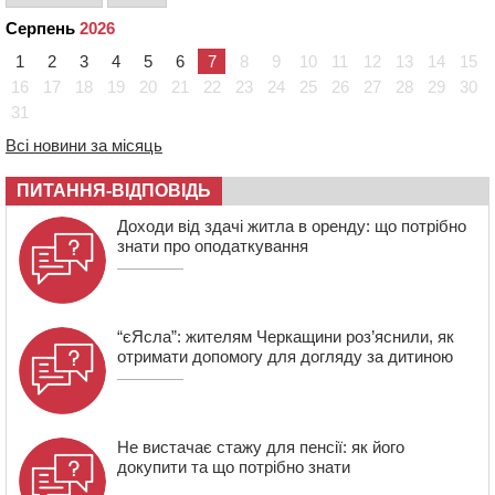
21:13
Вісім медалей, з яких чотири золоті: черкаські
Серпень
2026
спортсмени тріумфували на чемпіонаті України
1
2
3
4
5
6
7
8
9
10
11
12
13
14
15
20:31
На Черкащині спека протримається ще день
16
17
18
19
20
21
22
23
24
25
26
27
28
29
30
20:00
Педагогів Черкас запрошують на зустріч із
31
переможцем Global Teacher Prize Ukraine 2023
19:24
У Черкасах водійка протаранила Duster, коли
Всі новини за місяць
здавала назад
ПИТАННЯ-ВІДПОВІДЬ
18:50
На Черкащині з початку року зросла кількість
постраждалих від укусів тварин
Доходи від здачі житла в оренду: що потрібно
знати про оподаткування
“єЯсла”: жителям Черкащини роз’яснили, як
отримати допомогу для догляду за дитиною
Не вистачає стажу для пенсії: як його
докупити та що потрібно знати