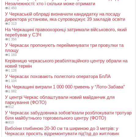
Незалежності: хто і скільки може отримати
2 450
У Черкаській облраді визначили кандидатку на посаду
директора установи, яка супроводжує 39 закладів освіти
2 313
На Черкащині правоохоронці затримали військового, який
перебував у СЗЧ
1 356
У Черкасах пропонують перейменувати три провулки та
площу
1 183
Керівницю черкаського реабілітаційного центру обрали на
новий термін
1 128
У Черкасах поховають полеглого оператора БпЛА
1 104
На Черкащині виграли 1 000 000 гривень у “Лото-Забава”
1 082
У центрі Черкас облаштували новий майданчик для
паркування (ФОТО)
912
У Черкасах забудовника зобов’язали розблокувати тротуар
біля майбутнього торговельного центру (ФОТО)
910
Вибоїни глибиною 20-30 см та шириною до 3 метрів: у
Черкасах просять відремонтувати під’їзд до житлових