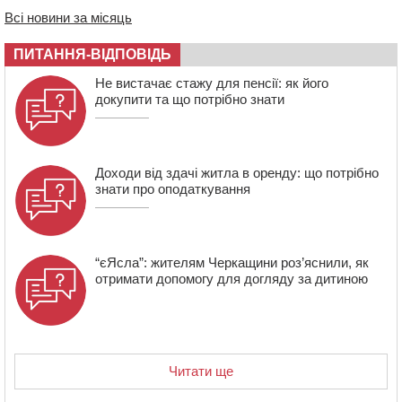
08:44
Безкоштовне харчування, укриття та STEM: Черкаси
Всі новини за місяць
готують освітню галузь до нового навчального року
08 СЕРПНЯ 2026, СУБОТА
ПИТАННЯ-ВІДПОВІДЬ
20:32
Черкаські вершники здобули нагороди української
Не вистачає стажу для пенсії: як його
першості
докупити та що потрібно знати
19:33
На Уманщині експосадовицю відділу освіти
судитимуть через завдані бюджету збитки
Доходи від здачі житла в оренду: що потрібно
знати про оподаткування
“єЯсла”: жителям Черкащини роз’яснили, як
отримати допомогу для догляду за дитиною
Читати ще