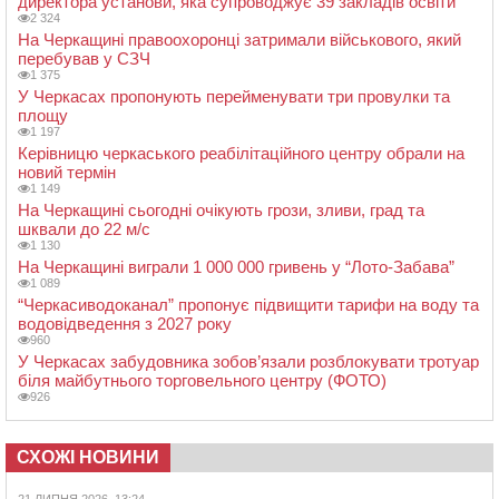
директора установи, яка супроводжує 39 закладів освіти
2 324
На Черкащині правоохоронці затримали військового, який
перебував у СЗЧ
1 375
У Черкасах пропонують перейменувати три провулки та
площу
1 197
Керівницю черкаського реабілітаційного центру обрали на
новий термін
1 149
На Черкащині сьогодні очікують грози, зливи, град та
шквали до 22 м/с
1 130
На Черкащині виграли 1 000 000 гривень у “Лото-Забава”
1 089
“Черкасиводоканал” пропонує підвищити тарифи на воду та
водовідведення з 2027 року
960
У Черкасах забудовника зобов’язали розблокувати тротуар
біля майбутнього торговельного центру (ФОТО)
926
СХОЖІ НОВИНИ
21 ЛИПНЯ 2026, 13:24