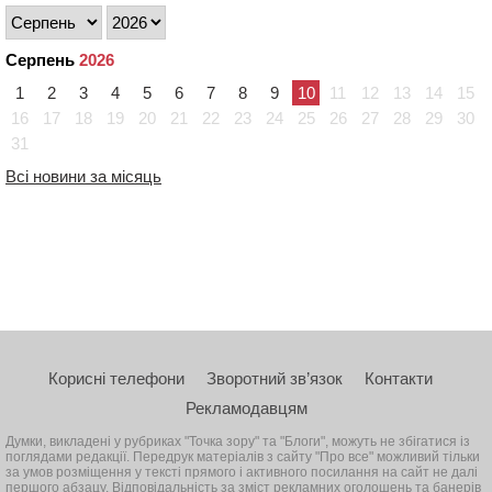
Серпень
2026
1
2
3
4
5
6
7
8
9
10
11
12
13
14
15
16
17
18
19
20
21
22
23
24
25
26
27
28
29
30
31
Всі новини за місяць
Корисні телефони
Зворотний зв’язок
Контакти
Рекламодавцям
Думки, викладені у рубриках "Точка зору" та "Блоги", можуть не збігатися із
поглядами редакції. Передрук матеріалів з сайту "Про все" можливий тільки
за умов розміщення у тексті прямого і активного посилання на сайт не далі
першого абзацу. Відповідальність за зміст рекламних оголошень та банерів