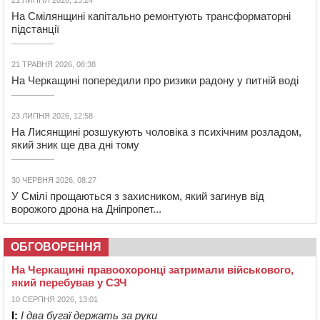
На Смілянщині капітально ремонтують трансформаторні
підстанції
21 ТРАВНЯ 2026, 08:38
На Черкащині попередили про ризики радону у питній воді
23 ЛИПНЯ 2026, 12:58
На Лисянщині розшукують чоловіка з психічним розладом,
який зник ще два дні тому
30 ЧЕРВНЯ 2026, 08:27
У Смілі прощаються з захисником, який загинув від
ворожого дрона на Дніпропет...
ОБГОВОРЕННЯ
На Черкащині правоохоронці затримали військового,
який перебував у СЗЧ
10 СЕРПНЯ 2026, 13:01
І:
І два бугаї держать за руки