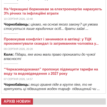
На Черкащині боржникам за електроенергію нарахують
3% річних та інфляційні втрати
10 СЕРПНЯ 2026, 10:48
Чорнобаївець:
цікаво, на основі якого закону? ця умова
стосується лише юридичних осіб... брати зайві ...
Провокував конфлікт і зачинився в автівці: у ТЦК
прокоментували скандал із затриманням чоловіка у...
09 СЕРПНЯ 2026, 20:28
Коля:
Підари, яке вони мали право проникати до чужої
власності
“Черкасиводоканал” пропонує підвищити тарифи на
воду та водовідведення з 2027 року
07 СЕРПНЯ 2026, 14:57
Чорнобаївець:
якщо гривня піде в круте піке, то не
врятують ці підвищення жоден тариф- підвищений чи ...
АРХІВ НОВИН