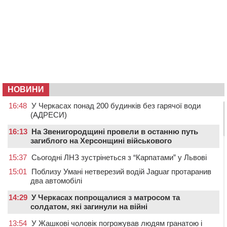
НОВИНИ
16:48
У Черкасах понад 200 будинків без гарячої води
(АДРЕСИ)
16:13
На Звенигородщині провели в останню путь
загиблого на Херсонщині військового
15:37
Сьогодні ЛНЗ зустрінеться з “Карпатами” у Львові
15:01
Поблизу Умані нетверезий водій Jaguar протаранив
два автомобілі
14:29
У Черкасах попрощалися з матросом та
солдатом, які загинули на війні
13:54
У Жашкові чоловік погрожував людям гранатою і