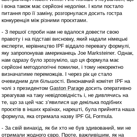
і вона також має серйозні недоліки. І коли постало
питання про її заміну, розгорнулася досить гостра
конкуренція між різними проєктами.
- З першої спроби нам не вдалося довести свою
правоту і на підставі висновку, який надали німецькі
експерти, керівництво IPF віддало перевагу формулі,
яку запропонував американець Joe Marksteiner. Однак,
нам одразу було зрозуміло, що ця формула має
серйозні методологічні помилки, і тому некоректно
визначатиме переможців. І через рік це стало
очевидним для більшості. Виконавчий комітет IPF на
чолі з президентом
Gaston Parage
досить оперативно
зреагував на таку невідповідність і, не дивлячись на
те, що за цей час з’явилися ще декілька подібних
проєктів в інших країнах, нарешті, була прийнята наша
формула, яка отримала назву IPF GL Formula.
- За свій винахід, як би хто не був здивований, ми не
отримали жодного євро. Проте, важливішим, як на