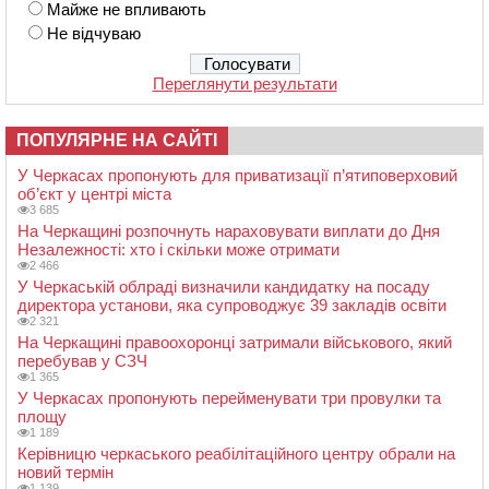
Майже не впливають
Не відчуваю
Переглянути результати
ПОПУЛЯРНЕ НА САЙТІ
У Черкасах пропонують для приватизації п’ятиповерховий
об’єкт у центрі міста
3 685
На Черкащині розпочнуть нараховувати виплати до Дня
Незалежності: хто і скільки може отримати
2 466
У Черкаській облраді визначили кандидатку на посаду
директора установи, яка супроводжує 39 закладів освіти
2 321
На Черкащині правоохоронці затримали військового, який
перебував у СЗЧ
1 365
У Черкасах пропонують перейменувати три провулки та
площу
1 189
Керівницю черкаського реабілітаційного центру обрали на
новий термін
1 139