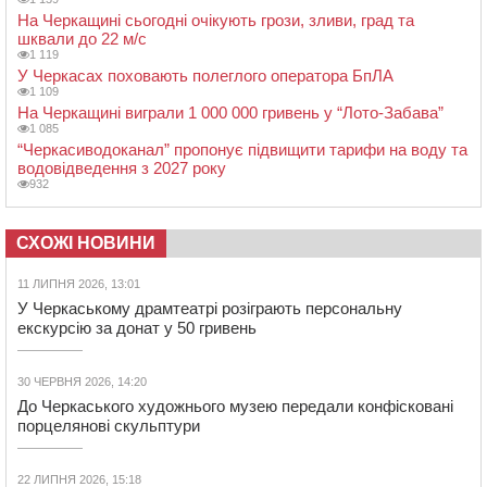
На Черкащині сьогодні очікують грози, зливи, град та
шквали до 22 м/с
1 119
У Черкасах поховають полеглого оператора БпЛА
1 109
На Черкащині виграли 1 000 000 гривень у “Лото-Забава”
1 085
“Черкасиводоканал” пропонує підвищити тарифи на воду та
водовідведення з 2027 року
932
СХОЖІ НОВИНИ
11 ЛИПНЯ 2026, 13:01
У Черкаському драмтеатрі розіграють персональну
екскурсію за донат у 50 гривень
30 ЧЕРВНЯ 2026, 14:20
До Черкаського художнього музею передали конфісковані
порцелянові скульптури
22 ЛИПНЯ 2026, 15:18