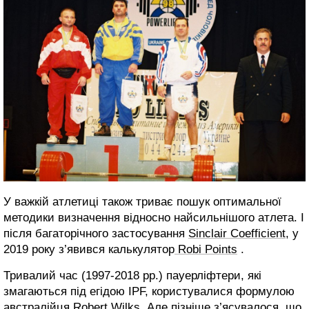
У важкій атлетиці також триває пошук оптимальної
методики визначення відносно найсильнішого атлета. І
після багаторічного застосування
Sinclair Coefficient
, у
2019 року з’явився калькулятор
Robi Points
.
Тривалий час (1997-2018 рр.) пауерліфтери, які
змагаються під егідою IPF, користувалися формулою
австралійця Robert Wilks. Але пізніше з’ясувалося, що