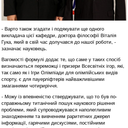
- Варто також згадати і подякувати ще одного
викладача цієї кафедри, доктора філософії Віталія
Гука, який в свій час долучався до нашої роботи, -
зазначає науковець.
Вагомості формулі додає те, що саме у таких спосіб
визначаються переможці і призери Всесвітніх ігор, які,
так само як і Ігри Олімпіади для олімпійських видів
спорту, є для пауерліфтерів найважливішими
змаганнями чотириріччя.
- Можу із впевненістю стверджувати, що то був по-
справжньому титанічний пошук наукового рішення
проблеми, який супроводжувався наполегливим
знаходженням та вивченням раритетних джерел
інформації, гарячими дискусіями, постійними