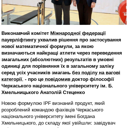
Виконавчий комітет
Міжнародної федерації
пауерліфтингу
ухвалив рішення про застосування
нової математичної формули, за якою
визначаються найкращі атлети через переведення
змагальних (абсолютних) результатів в умовні
одиниці для порівняння їх в загальному заліку
серед усіх учасників змагань
без поділу на вагові
категорії
,
- про це
повідомив
доктор філософії
Черкаського національного університету ім. Б.
Хмельницького Анатолій Стеценко
Новою формулою IPF визнаний продукт, який
розроблений командою фахівців Черкаського
національного університету імені Богдана
Хмельницького, до складу якої увійшли: завідувач