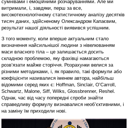
сумнівами і емоційними розчаруваннями. Але ми
витримали, і, завдяки, перш за все,
високотехнологічному статистичному аналізу десятків
тисяч даних, здійсненому Олександром Капаєвим,
результат нашої діяльності виявився успішним.
З того моменту, коли вперше актуальним стало
визначення найсильнішої людини з нівелюванням
маси власного тіла – це залишається досить
складною проблемою, яку фахівці намагаються
розв’язати майже сторіччя. Розрахунки велися за
різними методиками, і, як правило, такі формули або
коефіцієнти називалися іменем автора, найбільш
відомими серед яких є: Hoffman, Sinclair, O’Carroll,
Schwartz, Malone, Siff, Wilks, Glossbrenner, Reshel.
Однак, час від часу попередні спроби знайти
справедливу формулу визнавалися необ’єктивними, і
на заміну їм приходили нові.