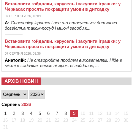
Встановити гойдалки, карусель і закупити іграшки: у
Черкасах просять покращити умови в дитсадку
07 СЕРПНЯ 2026, 10:09
А:
Споконвіку іграшки і все,що стосується дитячого
дозвілля,а також-посуд і миючі засоби,к...
Встановити гойдалки, карусель і закупити іграшки: у
Черкасах просять покращити умови в дитсадку
07 СЕРПНЯ 2026, 09:36
Анатолій:
Не створюйте проблем вихователям. Ніде в
місті в садочках немає ні гірок, ні гойдалок, ...
АРХІВ НОВИН
Серпень
2026
1
2
3
4
5
6
7
8
9
10
11
12
13
14
15
16
17
18
19
20
21
22
23
24
25
26
27
28
29
30
31