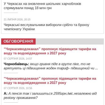
У Черкасах на оновлення шкільних харчоблоків
спрямували понад 18 млн грн
21 ЛИПНЯ 2026, 20:15
Черкаські веслувальники вибороли срібло та бронзу
чемпіонату України
ОБГОВОРЕННЯ
“Черкасиводоканал” пропонує підвищити тарифи на
воду та водовідведення з 2027 року
07 СЕРПНЯ 2026, 14:57
Чорнобаївець:
якщо гривня піде в круте піке, то не
врятують ці підвищення жоден тариф- підвищений чи ...
“Черкасиводоканал” пропонує підвищити тарифи на
воду та водовідведення з 2027 року
07 СЕРПНЯ 2026, 10:56
А:
А пенсія так і залишиться 2595грн./міс.незалежно від
регіону проживання?