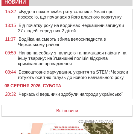
НОВИНИ
15:32
«Будеш пожежним!»: рятувальник з Умані про
професію, що почалася з його власного порятунку
13:15
Від початку року на водоймах Черкащини загинули
37 людей, серед них 2 дітей
11:37
Водійка на смерть збила велосипедиста в
Черкаському районі
09:59
Напав на собаку з палицею та намагався наїхати на
іншу тварину: на Уманщині поліція відкрила
кримінальне провадження
08:44
Безкоштовне харчування, укриття та STEM: Черкаси
готують освітню галузь до нового навчального року
08 СЕРПНЯ 2026, СУБОТА
20:32
Черкаські вершники здобули нагороди української
першості
19:33
На Уманщині експосадовицю відділу освіти
Всі новини
судитимуть через завдані бюджету збитки
СОЦІАЛЬНА РЕКЛАМА
18:30
У Єрках прощатимуться з полеглим на Курщині
стрільцем ДШВ