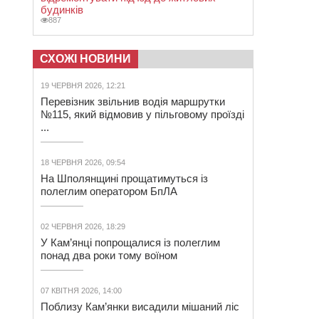
будинків
887
СХОЖІ НОВИНИ
19 ЧЕРВНЯ 2026, 12:21
Перевізник звільнив водія маршрутки
№115, який відмовив у пільговому проїзді
...
18 ЧЕРВНЯ 2026, 09:54
На Шполянщині прощатимуться із
полеглим оператором БпЛА
02 ЧЕРВНЯ 2026, 18:29
У Кам’янці попрощалися із полеглим
понад два роки тому воїном
07 КВІТНЯ 2026, 14:00
Поблизу Кам’янки висадили мішаний ліс