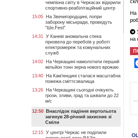
скл
чемпіона світу в Черкасах відкрили
спортивно-реабілітаційний центр
На 
15:05
На Звенигородщині, попри
роб
заборону міськради, проведуть
“Ше.Fest”
У
14:31
У Каневі аномальна спека
на
призвела до перебоїв у роботі
електромереж та комунальних
П
служб
14:02
На Черкащині намолотили перший
мільйон тонн зерна нового врожаю
13:40
На Кам’янщині сталася масштабна
пожежа сміттєзвалища
13:26
На Черкащині сьогодні очікують
грози, зливи, град та шквали до 22
м/с
12:50
Внаслідок падіння вертольота
загинув 28-річний захисник зі
Сміли
12:15
У центрі Черкас не поділили
дорогу водії двох ВАЗів