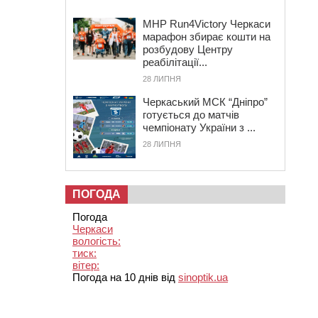
MHP Run4Victory Черкаси
марафон збирає кошти на
розбудову Центру
реабілітації...
28 ЛИПНЯ
Черкаський МСК “Дніпро”
готується до матчів
чемпіонату України з ...
28 ЛИПНЯ
ПОГОДА
Погода
Черкаси
вологість:
тиск:
вітер:
Погода на 10 днів від
sinoptik.ua