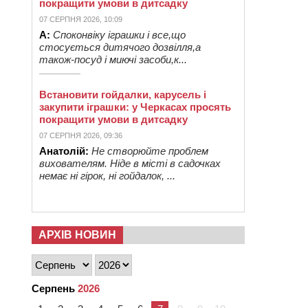
покращити умови в дитсадку
07 СЕРПНЯ 2026, 10:09
А:
Споконвіку іграшки і все,що
стосується дитячого дозвілля,а
також-посуд і миючі засоби,к...
Встановити гойдалки, карусель і
закупити іграшки: у Черкасах просять
покращити умови в дитсадку
07 СЕРПНЯ 2026, 09:36
Анатолій:
Не створюйте проблем
вихователям. Ніде в місті в садочках
немає ні гірок, ні гойдалок, ...
АРХІВ НОВИН
Серпень
2026