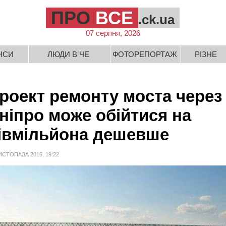
ПРО
ВСЕ
.ck.ua
07 серпня, 2026
НСИ
ЛЮДИ В ЧЕ
ФОТОРЕПОРТАЖ
РІЗНЕ
роект ремонту моста через
ніпро може обійтися на
івмільйона дешевше
ИСТОПАДА 2016, 19:22