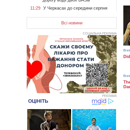
11:29
У Черкасах до середини серпня
обмежать рух транспорту на трьох
вулицях
Всі новини
10:54
На Черкащині кількість укриттів
збільшилась уп’ятеро з початку
СОЦІАЛЬНА РЕКЛАМА
повномасштабної війни
10:15
У Черкасах водій Audi Q5
спричинив аварію, не пропустивши
інший кросовер
09:42
“Черкасиводоканал” пропонує
підвищити тарифи на воду та
водовідведення з 2027 року
09:08
Встановити гойдалки, карусель і
закупити іграшки: у Черкасах
просять покращити умови в
РЕКЛАМА
дитсадку
08:22
“На щиті” у Чорнобаївську
громаду повертається полеглий
біля Кліщіївки воїн