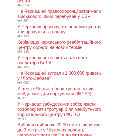
освіти
2 314
На Черкащині правоохоронці затримали
військового, який перебував у СЗЧ
1 357
У Черкасах пропонують перейменувати
три провулки та площу
1 183
Керівницю черкаського реабілітаційного
центру обрали на новий термін
1 130
У Черкасах поховають полеглого
оператора БпЛА
1 105
На Черкащині виграли 1 000 000 гривень
у “Лото-Забава”
1 082
У центрі Черкас облаштували новий
майданчик для паркування (ФОТО)
912
У Черкасах забудовника зобов’язали
розблокувати тротуар біля майбутнього
торговельного центру (ФОТО)
911
Вибоїни глибиною 20-30 см та шириною
до 3 метрів: у Черкасах просять
відремонтувати під’їзд до житлових