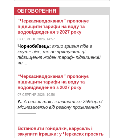
ОБГОВОРЕННЯ
“Черкасиводоканал” пропонує
підвищити тарифи на воду та
водовідведення з 2027 року
07 СЕРПНЯ 2026, 14:57
Чорнобаївець:
якщо гривня піде в
круте піке, то не врятують ці
підвищення жоден тариф- підвищений
чи ...
“Черкасиводоканал” пропонує
підвищити тарифи на воду та
водовідведення з 2027 року
07 СЕРПНЯ 2026, 10:56
А:
А пенсія так і залишиться 2595грн./
міс.незалежно від регіону проживання?
Встановити гойдалки, карусель і
закупити іграшки: у Черкасах просять