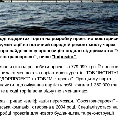
ході відкритих торгів на розробку проектно-кошторисн
кументації на поточний середній ремонт мосту через
іпро найдешевшу пропозицію подало підприємство 
оюзтранспроект”, пише
"Інфоміст".
панія готова розробити проект за 779 999 грн. Її пропоз
явилася меншою за варіанти конкурентів: ТОВ “ІНСТИТУ
РДОРПРОЕКТ” та ТОВ “Містпроект”. При цьому варто
начити, що очікувана вартість робіт сягала 1 350 000 грн
те в ході торгів вона відчутно зменшилася.
азі триває кваліфікація переможця. “Союзтранспроект” 
вська компанія, створена в 2004 році. Спеціалізується на
робці проектів для нового будівництва та реконструкції