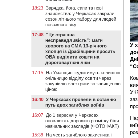
18:23
Зарядка, йога, сапи та нові
знайомства: у Черкасах закрили
сезон літнього табору для людей
поважного віку
17:48
“Це страшна
несправедливість”: мати
У 
хворого на СМА 13-річного
хлопця із Драбівщини просить
до
ОВА виділити кошти на
Дн
дороговартісні ліки
“С
17:15
На Уманщині судитимуть колишню
Ком
очільницю відділу освіти через
закупівлю електрики за завищеною
ви
ціною
УК
заз
16:40
У Черкасах провели в останню
путь двох загиблих воїнів
про
16:07
До 1 вересня у Черкасах
Нар
оновлюють дорожню розмітку біля
киї
навчальних закладів (ФОТОФАКТ)
роз
15:39
На честь загиблого захисника і