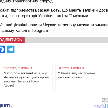
адних транспортних споруд.
сайті підприємства зазначають, що мають великий досв
оти, як на території України, так і за її межами.
сі найцікавіші новини Черкас та регіону можна отримув
 нашому каналі в
Telegram
ОДІЛИТИСЬ
Facebook
Telegram
ПОПЕРЕДНЯ НОВИНА
НАСТУПНА НОВИНА
Мікрофон-вокзал-Росія, – у
У Каневі під час пожежі
Черкасах протестують проти
загинув чоловік
виступу Потапа і Насті
(фото)
РЕК
РЕК