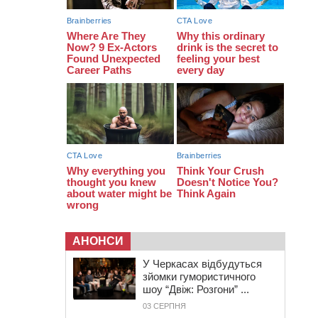
07:30
Понад 968 мільйонів гривень
земельного податку сплатили на
Черкащині
06 СЕРПНЯ 2026, ЧЕТВЕР
21:13
Вісім медалей, з яких чотири
золоті: черкаські спортсмени
тріумфували на чемпіонаті України
АНОНСИ
У Черкасах відбудуться
зйомки гумористичного
шоу “Двіж: Розгони” ...
03 СЕРПНЯ