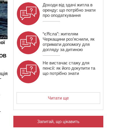
Доходи від здачі житла в
оренду: що потрібно знати
про оподаткування
“єЯсла”: жителям
Черкащини роз’яснили, як
ої
отримати допомогу для
догляду за дитиною
ТОВ
Не вистачає стажу для
пенсії: як його докупити та
иція
що потрібно знати
Т
,
Читати ще
–
Запитай, що цікавить