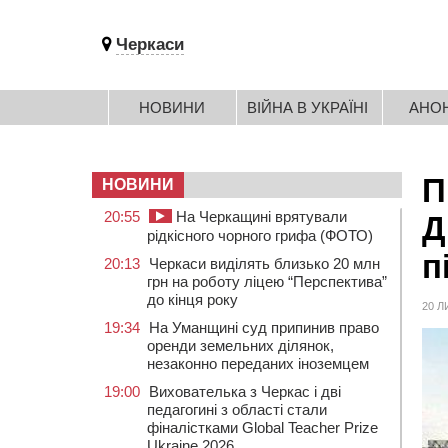
Черкаси
НОВИНИ
ВІЙНА В УКРАЇНІ
АНО
П
НОВИНИ
20:55
На Черкащині врятували
Д
рідкісного чорного грифа (ФОТО)
п
20:13
Черкаси виділять близько 20 млн
грн на роботу ліцею “Перспектива”
до кінця року
20 Л
19:34
На Уманщині суд припинив право
оренди земельних ділянок,
незаконно переданих іноземцем
19:00
Вихователька з Черкас і дві
педагогині з області стали
фіналістками Global Teacher Prize
Ukraine 2026