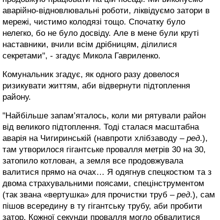
аварійно-відновлювальні роботи, ліквідуємо затори в
мережі, чистимо колодязі тощо. Спочатку було
нелегко, бо не було досвіду. Але в мене були круті
наставники, вчили всім дрібницям, ділилися
секретами", - згадує Микола Гавриленко.
Комунальник згадує, як одного разу довелося
ризикувати життям, аби відвернути підтоплення
району.
"Найбільше запам’яталось, коли ми рятували район
від великого підтоплення. Тоді сталася масштабна
аварія на Чигиринській (навпроти хлібзаводу –
ред
.),
там утворилося гігантське провалля метрів 30 на 30,
затопило котлован, а земля все продовжувала
валитися прямо на очах… Я одягнув спецкостюм та з
двома страхувальними поясами, спецінструментом
(так звана «вертушка» для прочистки труб –
ред
.), сам
пішов всередину в ту гігантську трубу, аби пробити
затор. Кожної секунди провалля могло обвалитися