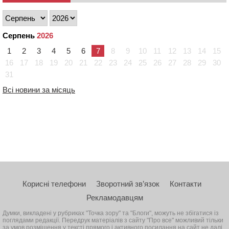
Серпень
2026
1
2
3
4
5
6
7
8
9
10
11
12
13
14
15
16
17
18
19
20
21
22
23
24
25
26
27
28
29
30
31
Всі новини за місяць
Корисні телефони
Зворотний зв’язок
Контакти
Рекламодавцям
Думки, викладені у рубриках "Точка зору" та "Блоги", можуть не збігатися із
поглядами редакції. Передрук матеріалів з сайту "Про все" можливий тільки
за умов розміщення у тексті прямого і активного посилання на сайт не далі