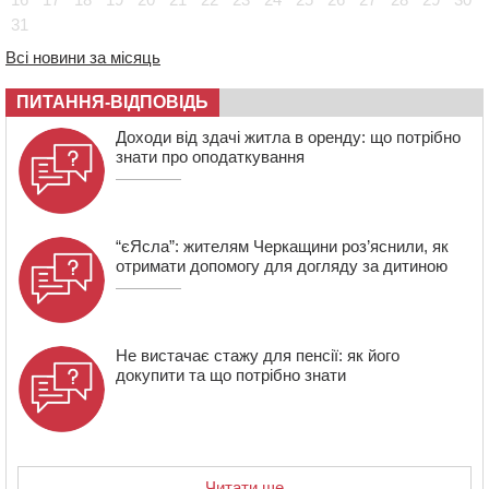
чоловіка у Тальному
31
13:55
У Тальному працівники ТЦК вибили вікно і
Всі новини за місяць
витягли з автівки чоловіка (ВІДЕО)
13:27
На Звенигородщині чоловік до смерті побив 82-
ПИТАННЯ-ВІДПОВІДЬ
річного односельця
Доходи від здачі житла в оренду: що потрібно
знати про оподаткування
“єЯсла”: жителям Черкащини роз’яснили, як
отримати допомогу для догляду за дитиною
Не вистачає стажу для пенсії: як його
докупити та що потрібно знати
Читати ще