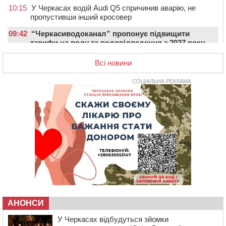
10:15
У Черкасах водій Audi Q5 спричинив аварію, не
пропустивши інший кросовер
09:42
“Черкасиводоканал” пропонує підвищити
тарифи на воду та водовідведення з 2027 року
09:08
Встановити гойдалки, карусель і закупити іграшки: у
Всі новини
Черкасах просять покращити умови в дитсадку
СОЦІАЛЬНА РЕКЛАМА
08:22
“На щиті” у Чорнобаївську громаду повертається
полеглий біля Кліщіївки воїн
07:30
Понад 968 мільйонів гривень земельного податку
сплатили на Черкащині
06 СЕРПНЯ 2026, ЧЕТВЕР
21:13
Вісім медалей, з яких чотири золоті: черкаські
спортсмени тріумфували на чемпіонаті України
20:31
На Черкащині спека протримається ще день
20:00
Педагогів Черкас запрошують на зустріч із
переможцем Global Teacher Prize Ukraine 2023
АНОНСИ
19:24
У Черкасах водійка протаранила Duster, коли
здавала назад
У Черкасах відбудуться зйомки