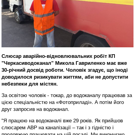
Слюсар аварійно-відновлювальних робіт КП
"Черкасиводоканал" Микола Гавриленко має вже
30-річний досвід роботи. Чоловік згадує, що іноді
доводилося ризикувати життям, аби не допустити
небезпеки для містян.
За освітою чоловік - токар, до водоканалу працював за
цією спеціальністю на «Фотоприладі». А потім його
друг запросив на водоканал.
"Я працюю на водоканалі вже 29 років. Як прийшов
слюсарем АВР на каналізації – так і з гідністю і
продовжую працювати на цій посаді. Ми виконуємо