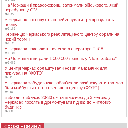
На Черкащині правоохоронці затримали військового, який
перебував у СЗЧ
1 356
У Черкасах пропонують перейменувати три провулки та
площу
1 181
Керівницю черкаського реабілітаційного центру обрали на
новий термін
1 125
У Черкасах поховають полеглого оператора БпЛА
1 101
На Черкащині виграли 1 000 000 гривень у “Лото-Забава”
1 081
У центрі Черкас облаштували новий майданчик для
паркування (ФОТО)
911
У Черкасах забудовника зобов’язали розблокувати тротуар
біля майбутнього торговельного центру (ФОТО)
910
Вибоїни глибиною 20-30 см та шириною до 3 метрів: у
Черкасах просять відремонтувати під’їзд до житлових
будинків
886
СХОЖІ НОВИНИ