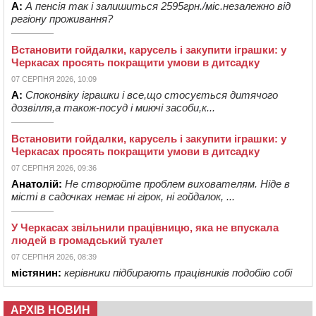
А:
А пенсія так і залишиться 2595грн./міс.незалежно від
регіону проживання?
Встановити гойдалки, карусель і закупити іграшки: у
Черкасах просять покращити умови в дитсадку
07 СЕРПНЯ 2026, 10:09
А:
Споконвіку іграшки і все,що стосується дитячого
дозвілля,а також-посуд і миючі засоби,к...
Встановити гойдалки, карусель і закупити іграшки: у
Черкасах просять покращити умови в дитсадку
07 СЕРПНЯ 2026, 09:36
Анатолій:
Не створюйте проблем вихователям. Ніде в
місті в садочках немає ні гірок, ні гойдалок, ...
У Черкасах звільнили працівницю, яка не впускала
людей в громадський туалет
07 СЕРПНЯ 2026, 08:39
містянин:
керівники підбирають працівників подобію собі
АРХІВ НОВИН