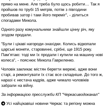
прямо на мене. Але треба було щось робити… Так я
пройшов по трубі 15 метрів, потім з півгодини
пробивав затор і таки його переміг", - ділиться
спогадами Микола.
Одного разу комунальники знайшли цінну річ, яку
згодом продали.
"Були і цікаві нагороди-знахідки. Колись відкопали
царські монети, старовинні, срібні, ще 1915 року.
Пам’ятаю: тоді ми їх продали і купили на машину нові
колеса", - пояснює Микола Гавриленко.
Чоловік закликає містян берегти мережі, адже вони
старі, а ремонтувати їх стає все складніше. До того ж,
наразі є нестача кадрів, адже чимало чоловіків
забрали на війну.
За інформацією пресслужби КП "Черкасиводоканал"
Усі найцікавіші новини Черкас та регіону можна