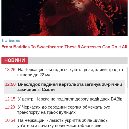
НОВИНИ
13:26
На Черкащині сьогодні очікують грози, зливи, град та
шквали до 22 м/с
12:50
Внаслідок падіння вертольота загинув 28-річний
захисник зі Сміли
12:15
У центрі Черкас не поділили дорогу водії двох ВАЗів
11:29
У Черкасах до середини серпня обмежать рух
транспорту на трьох вулицях
10:54
На Черкащині кількість укриттів збільшилась
уп’ятеро з початку повномасштабної війни