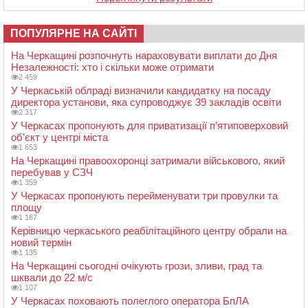
ПОПУЛЯРНЕ НА САЙТІ
На Черкащині розпочнуть нараховувати виплати до Дня
Незалежності: хто і скільки може отримати
2 459
У Черкаській облраді визначили кандидатку на посаду
директора установи, яка супроводжує 39 закладів освіти
2 317
У Черкасах пропонують для приватизації п’ятиповерховий
об’єкт у центрі міста
1 653
На Черкащині правоохоронці затримали військового, який
перебував у СЗЧ
1 359
У Черкасах пропонують перейменувати три провулки та
площу
1 187
Керівницю черкаського реабілітаційного центру обрали на
новий термін
1 135
На Черкащині сьогодні очікують грози, зливи, град та
шквали до 22 м/с
1 107
У Черкасах поховають полеглого оператора БпЛА