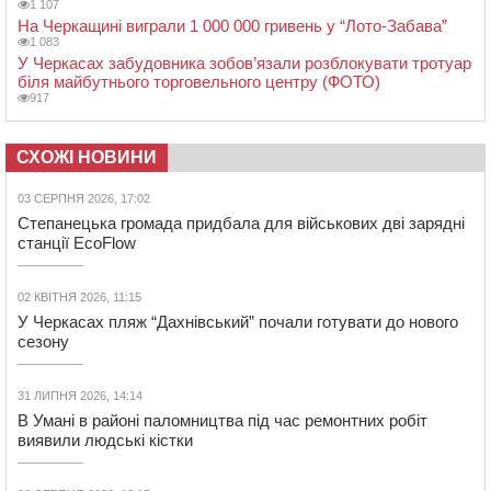
1 107
На Черкащині виграли 1 000 000 гривень у “Лото-Забава”
1 083
У Черкасах забудовника зобов’язали розблокувати тротуар
біля майбутнього торговельного центру (ФОТО)
917
СХОЖІ НОВИНИ
03 СЕРПНЯ 2026, 17:02
Степанецька громада придбала для військових дві зарядні
станції EcoFlow
02 КВІТНЯ 2026, 11:15
У Черкасах пляж “Дахнівський” почали готувати до нового
сезону
31 ЛИПНЯ 2026, 14:14
В Умані в районі паломництва під час ремонтних робіт
виявили людські кістки