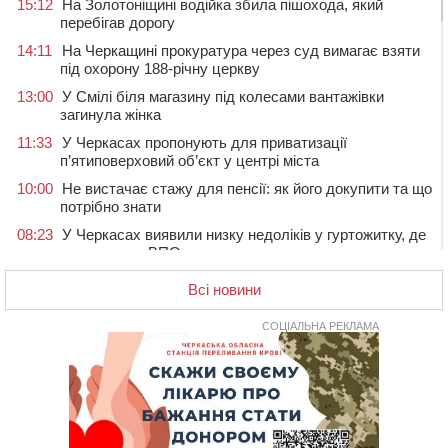
15:12
На Золотоніщині водійка збила пішохода, який
перебігав дорогу
14:11
На Черкащині прокуратура через суд вимагає взяти
під охорону 188-річну церкву
13:00
У Смілі біля магазину під колесами вантажівки
загинула жінка
11:33
У Черкасах пропонують для приватизації
п’ятиповерховий об’єкт у центрі міста
10:00
Не вистачає стажу для пенсії: як його докупити та що
потрібно знати
08:23
У Черкасах виявили низку недоліків у гуртожитку, де
проживають ВПО
07 СЕРПНЯ 2026, П'ЯТНИЦЯ
Всі новини
20:55
На Черкащині врятували рідкісного чорного грифа
(ФОТО)
СОЦІАЛЬНА РЕКЛАМА
20:13
Черкаси виділять близько 20 млн грн на роботу
ліцею “Перспектива” до кінця року
19:34
На Уманщині суд припинив право оренди земельних
ділянок, незаконно переданих іноземцем
19:00
Вихователька з Черкас і дві педагогині з області