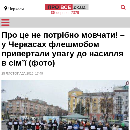
ПРО
ВСЕ
.ck.ua
Черкаси
08 серпня, 2026
Про це не потрібно мовчати! –
у Черкасах флешмобом
привертали увагу до насилля
в сім’ї (фото)
25 ЛИСТОПАДА 2016, 17:49