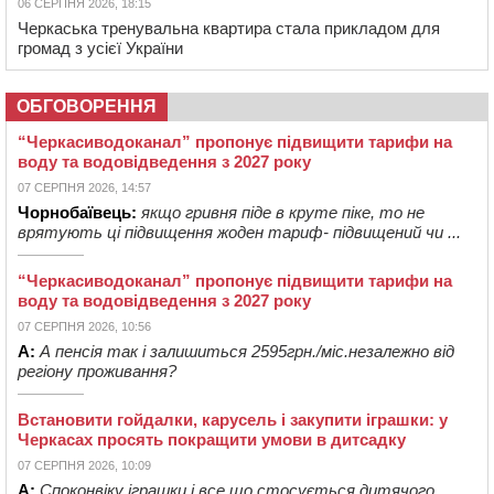
06 СЕРПНЯ 2026, 18:15
Черкаська тренувальна квартира стала прикладом для
громад з усієї України
ОБГОВОРЕННЯ
“Черкасиводоканал” пропонує підвищити тарифи на
воду та водовідведення з 2027 року
07 СЕРПНЯ 2026, 14:57
Чорнобаївець:
якщо гривня піде в круте піке, то не
врятують ці підвищення жоден тариф- підвищений чи ...
“Черкасиводоканал” пропонує підвищити тарифи на
воду та водовідведення з 2027 року
07 СЕРПНЯ 2026, 10:56
А:
А пенсія так і залишиться 2595грн./міс.незалежно від
регіону проживання?
Встановити гойдалки, карусель і закупити іграшки: у
Черкасах просять покращити умови в дитсадку
07 СЕРПНЯ 2026, 10:09
А:
Споконвіку іграшки і все,що стосується дитячого