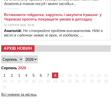
дозвілля,а також-посуд і миючі засоби,к...
Встановити гойдалки, карусель і закупити іграшки: у
Черкасах просять покращити умови в дитсадку
07 СЕРПНЯ 2026, 09:36
Анатолій:
Не створюйте проблем вихователям. Ніде в
місті в садочках немає ні гірок, ні гойдалок, ...
АРХІВ НОВИН
Серпень
2026
1
2
3
4
5
6
7
8
9
10
11
12
13
14
15
16
17
18
19
20
21
22
23
24
25
26
27
28
29
30
31
Всі новини за місяць