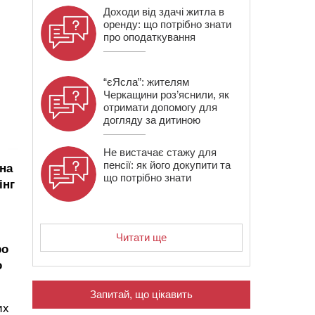
Доходи від здачі житла в
оренду: що потрібно знати
про оподаткування
“єЯсла”: жителям
Черкащини роз’яснили, як
отримати допомогу для
догляду за дитиною
Не вистачає стажу для
пенсії: як його докупити та
ана
що потрібно знати
інг
Читати ще
ро
о
Запитай, що цікавить
их