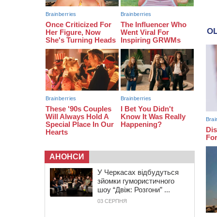
08:20
Обрано претендента на посаду
директора Мокрокалигірського
психоневрологічного інтернату
07:23
Уманські міграційники видворили з
країни грузина, який відсидів
термін у колонії
АНОНСИ
У Черкасах відбудуться
зйомки гумористичного
шоу “Двіж: Розгони” ...
03 СЕРПНЯ