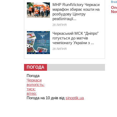
MHP Run4Victory Черкаси
марафон збирає кошти на
розбудову Центру
реабілітації...
28 ЛИПНЯ
Черкаський МСК “Дніпро”
готується до матчів
чемпіонату України з ...
28 ЛИПНЯ
ПОГОДА
Погода
Черкаси
вологість:
тиск:
вітер:
Погода на 10 днів від
sinoptik.ua