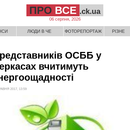
ПРО
ВСЕ
.ck.ua
06 серпня, 2026
НСИ
ЛЮДИ В ЧЕ
ФОТОРЕПОРТАЖ
РІЗНЕ
редставників ОСББ у
еркасах вчитимуть
нергоощадності
РАВНЯ 2017, 13:59