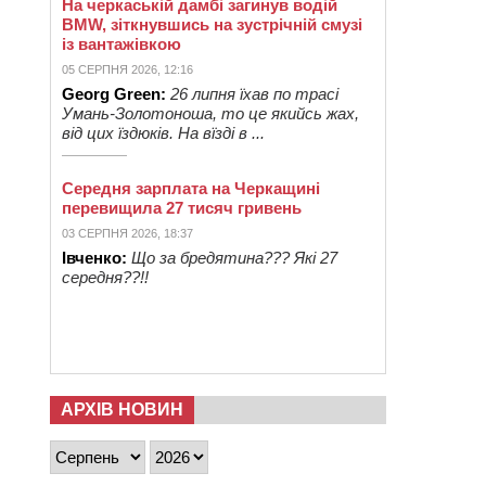
На черкаській дамбі загинув водій
BMW, зіткнувшись на зустрічній смузі
із вантажівкою
05 СЕРПНЯ 2026, 12:16
Georg Green:
26 липня їхав по трасі
Умань-Золотоноша, то це якийсь жах,
від цих їздюків. На вїзді в ...
Середня зарплата на Черкащині
перевищила 27 тисяч гривень
03 СЕРПНЯ 2026, 18:37
Івченко:
Що за бредятина??? Які 27
середня??!!
АРХІВ НОВИН