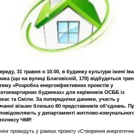
ереду, 31 травня о 10.00, в будинку культури імені Ів
ика (що на вулиці Благовісній, 170) відбудеться трен
 тему «Розробка енергоефективних проектів у
гатоквартирних будинках» для керівників ОСББ із
ркас та Сміли. За попередніми даними, участь у
вчанні візьме близько 60 представників об’єднань. П
 повідомляють у департаменті житлово-комунальног
мплексу ЧМР.
нінг проведуть у рамках проекту «Створення енергетичн