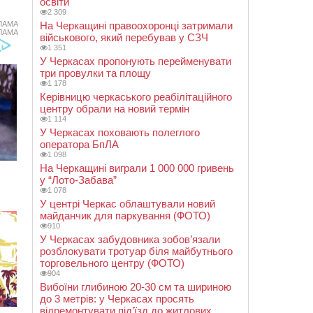
освіти
2 309
ЛАМА
На Черкащині правоохоронці затримали
ЛАМА
військового, який перебував у СЗЧ
1 351
У Черкасах пропонують перейменувати
три провулки та площу
1 178
Керівницю черкаського реабілітаційного
центру обрали на новий термін
1 114
У Черкасах поховають полеглого
оператора БпЛА
1 098
На Черкащині виграли 1 000 000 гривень
у “Лото-Забава”
1 078
У центрі Черкас облаштували новий
майданчик для паркування (ФОТО)
910
У Черкасах забудовника зобов’язали
розблокувати тротуар біля майбутнього
торговельного центру (ФОТО)
904
Вибоїни глибиною 20-30 см та шириною
до 3 метрів: у Черкасах просять
відремонтувати під’їзд до житлових