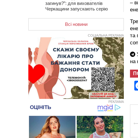
– в
загинув?”: для вихователів
Черкащини запускають серію
ене
унікальних тренінгів
Тре
Всі новини
12:14
На Золотоніщині вже десяту
ене
добу гасять пожежу торфу
та 
СОЦІАЛЬНА РЕКЛАМА
11:35
Від 80 гривень за кілограм: в
con
Україні прогнозують стрибок цін на
гречку
У
10:56
Захисника зі Звенигородщини,
на
який обороняв Авдіївку,
нагородили “Комбатантським
П
хрестом”
10:10
На Черкащині п’яний мотоцикліст
зіткнувся з мопедом: двоє людей у
лікарні
РЕКЛАМА
09:42
Ветерани МСК “Дніпро” вибороли
бронзу чемпіонату України
08:57
На Уманщині підрядника
зобов’язали сплатити понад 670
тис грн штрафу за незаконні зміни
до договору