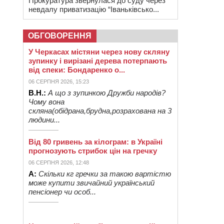
Прокуратура звернулася до суду через
невдалу приватизацію “Іваньківсько...
ОБГОВОРЕННЯ
У Черкасах містяни через нову скляну
зупинку і вирізані дерева потерпають
від спеки: Бондаренко о...
06 СЕРПНЯ 2026, 15:23
В.Н.:
А що з зупинкою Дружби народів?
Чому вона
скляна(обідрана,брудна,розрахована на 3
людини...
Від 80 гривень за кілограм: в Україні
прогнозують стрибок цін на гречку
06 СЕРПНЯ 2026, 12:48
А:
Скільки кг гречки за такою вартістю
може купити звичайний український
пенсіонер чи особ...