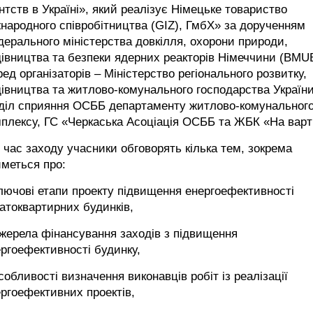
нтств в Україні», який реалізує Німецьке товариство
народного співробітництва (GIZ), ГмбХ» за дорученням
ерального міністерства довкілля, охорони природи,
івництва та безпеки ядерних реакторів Німеччини (BMU
ед організаторів – Міністерство регіонального розвитку,
івництва та житлово-комунального господарства України
дділ сприяння ОСББ департаменту житлово-комунальног
плексу, ГС «Черкаська Асоціація ОСББ та ЖБК «На варт
 час заходу учасники обговорять кілька тем, зокрема
меться про:
лючові етапи проекту підвищення енергоефективності
атоквартирних будинків,
жерела фінансування заходів з підвищення
ргоефективності будинку,
собливості визначення виконавців робіт із реалізації
ргоефективних проектів,