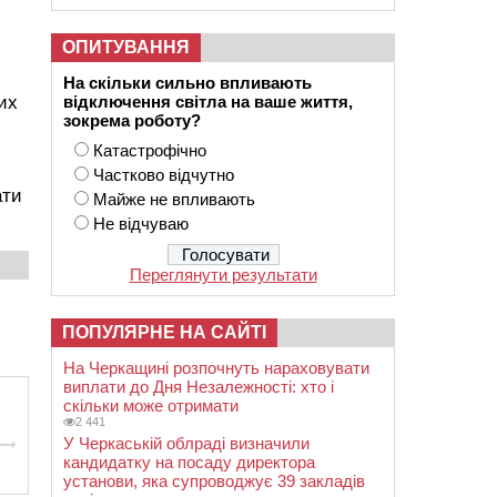
ОПИТУВАННЯ
На скільки сильно впливають
их
відключення світла на ваше життя,
зокрема роботу?
Катастрофічно
Частково відчутно
ати
Майже не впливають
Не відчуваю
Переглянути результати
ПОПУЛЯРНЕ НА САЙТІ
На Черкащині розпочнуть нараховувати
виплати до Дня Незалежності: хто і
скільки може отримати
2 441
У Черкаській облраді визначили
кандидатку на посаду директора
установи, яка супроводжує 39 закладів