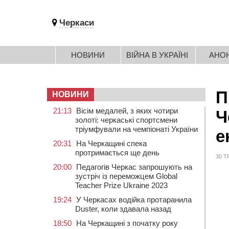
Черкаси
НОВИНИ
ВІЙНА В УКРАЇНІ
АНО
П
НОВИНИ
21:13
Вісім медалей, з яких чотири
Ч
золоті: черкаські спортсмени
тріумфували на чемпіонаті України
е
20:31
На Черкащині спека
протримається ще день
30 Т
20:00
Педагогів Черкас запрошують на
зустріч із переможцем Global
Teacher Prize Ukraine 2023
19:24
У Черкасах водійка протаранила
Duster, коли здавала назад
18:50
На Черкащині з початку року