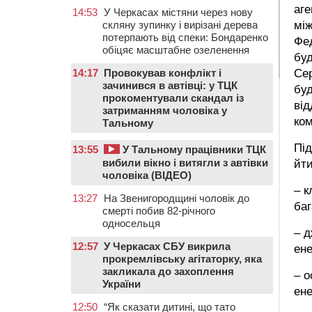
аге
14:53
У Черкасах містяни через нову
між
скляну зупинку і вирізані дерева
потерпають від спеки: Бондаренко
Фед
обіцяє масштабне озеленення
буд
Сер
14:17
Провокував конфлікт і
зачинився в автівці: у ТЦК
буд
прокоментували скандал із
ві
затриманням чоловіка у
ком
Тальному
Під
13:55
У Тальному працівники ТЦК
вибили вікно і витягли з автівки
йти
чоловіка (ВІДЕО)
– к
13:27
На Звенигородщині чоловік до
баг
смерті побив 82-річного
односельця
– д
12:57
У Черкасах СБУ викрила
ене
прокремлівську агітаторку, яка
закликала до захоплення
– о
України
ене
12:50
“Як сказати дитині, що тато