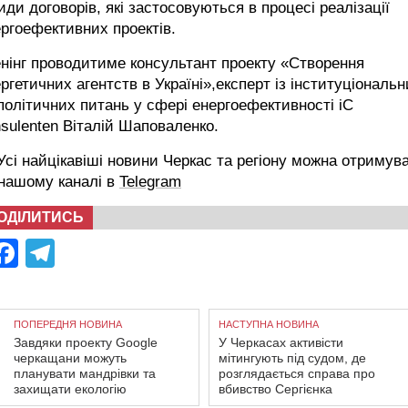
иди договорів, які застосовуються в процесі реалізації
ргоефективних проектів.
нінг проводитиме консультант проекту «Створення
ргетичних агентств в Україні»,експерт із інституціональн
політичних питань у сфері енергоефективності іС
sulenten Віталій Шаповаленко.
сі найцікавіші новини Черкас та регіону можна отримув
 нашому каналі в
Telegram
ОДІЛИТИСЬ
Facebook
Telegram
ПОПЕРЕДНЯ НОВИНА
НАСТУПНА НОВИНА
Завдяки проекту Google
У Черкасах активісти
черкащани можуть
мітингують під судом, де
планувати мандрівки та
розглядається справа про
захищати екологію
вбивство Сергієнка