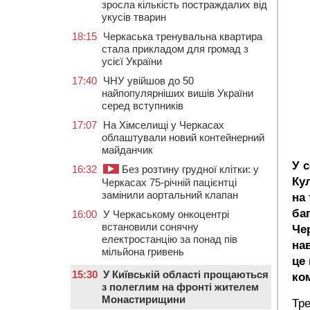
зросла кількість постраждалих від
укусів тварин
18:15
Черкаська тренувальна квартира
стала прикладом для громад з
усієї України
17:40
ЧНУ увійшов до 50
найпопулярніших вишів України
серед вступників
17:07
На Хімселищі у Черкасах
облаштували новий контейнерний
майданчик
У с
16:32
Без розтину грудної клітки: у
Кул
Черкасах 75-річній пацієнтці
замінили аортальний клапан
на
ба
16:00
У Черкаському онкоцентрі
встановили сонячну
Че
електростанцію за понад пів
на
мільйона гривень
це
15:30
У Київській області прощаються
ко
з полеглим на фронті жителем
Монастирищини
Тре