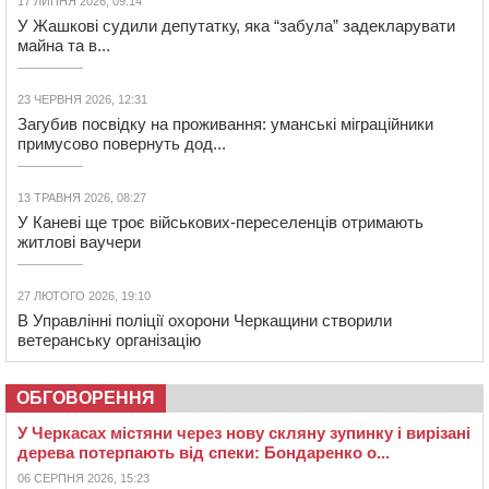
17 ЛИПНЯ 2026, 09:14
У Жашкові судили депутатку, яка “забула” задекларувати
майна та в...
23 ЧЕРВНЯ 2026, 12:31
Загубив посвідку на проживання: уманські міграційники
примусово повернуть дод...
13 ТРАВНЯ 2026, 08:27
У Каневі ще троє військових-переселенців отримають
житлові ваучери
27 ЛЮТОГО 2026, 19:10
В Управлінні поліції охорони Черкащини створили
ветеранську організацію
ОБГОВОРЕННЯ
У Черкасах містяни через нову скляну зупинку і вирізані
дерева потерпають від спеки: Бондаренко о...
06 СЕРПНЯ 2026, 15:23