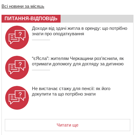
670 тис грн штрафу за незаконні зміни до договору
Всі новини за місяць
08:20
Обрано претендента на посаду директора
ПИТАННЯ-ВІДПОВІДЬ
Мокрокалигірського психоневрологічного інтернату
07:23
Уманські міграційники видворили з країни грузина,
Доходи від здачі житла в оренду: що потрібно
який відсидів термін у колонії
знати про оподаткування
“єЯсла”: жителям Черкащини роз’яснили, як
отримати допомогу для догляду за дитиною
Не вистачає стажу для пенсії: як його
докупити та що потрібно знати
Читати ще