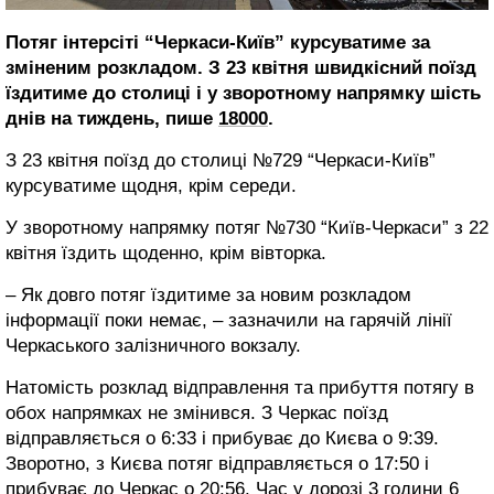
Потяг інтерсіті “Черкаси-Київ” курсуватиме за
зміненим розкладом. З 23 квітня швидкісний поїзд
їздитиме до столиці і у зворотному напрямку шість
днів на тиждень, пише
18000
.
З 23 квітня поїзд до столиці №729 “Черкаси-Київ”
курсуватиме щодня, крім середи.
У зворотному напрямку потяг №730 “Київ-Черкаси” з 22
квітня їздить щоденно, крім вівторка.
– Як довго потяг їздитиме за новим розкладом
інформації поки немає, – зазначили на гарячій лінії
Черкаського залізничного вокзалу.
Натомість розклад відправлення та прибуття потягу в
обох напрямках не змінився. З Черкас поїзд
відправляється о 6:33 і прибуває до Києва о 9:39.
Зворотно, з Києва потяг відправляється о 17:50 і
прибуває до Черкас о 20:56. Час у дорозі 3 години 6