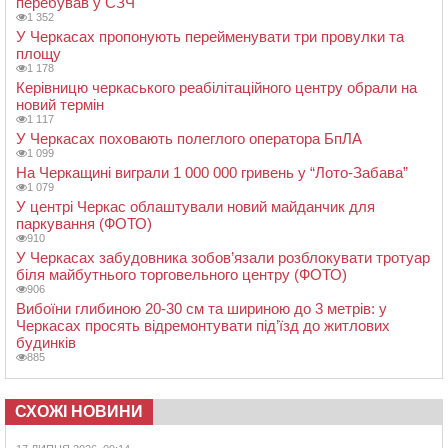
перебував у СЗЧ
1 352
У Черкасах пропонують перейменувати три провулки та
площу
1 178
Керівницю черкаського реабілітаційного центру обрали на
новий термін
1 117
У Черкасах поховають полеглого оператора БпЛА
1 099
На Черкащині виграли 1 000 000 гривень у “Лото-Забава”
1 079
У центрі Черкас облаштували новий майданчик для
паркування (ФОТО)
910
У Черкасах забудовника зобов’язали розблокувати тротуар
біля майбутнього торговельного центру (ФОТО)
906
Вибоїни глибиною 20-30 см та шириною до 3 метрів: у
Черкасах просять відремонтувати під’їзд до житлових
будинків
885
СХОЖІ НОВИНИ