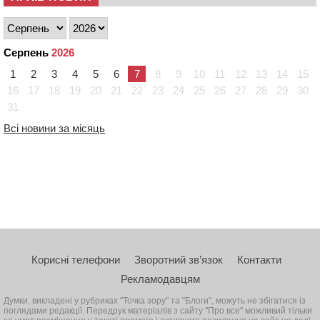
Серпень
2026
1
2
3
4
5
6
7
8
9
10
11
12
13
14
15
16
17
18
19
20
21
22
23
24
25
26
27
28
29
30
31
Всі новини за місяць
Корисні телефони
Зворотний зв’язок
Контакти
Рекламодавцям
Думки, викладені у рубриках "Точка зору" та "Блоги", можуть не збігатися із
поглядами редакції. Передрук матеріалів з сайту "Про все" можливий тільки