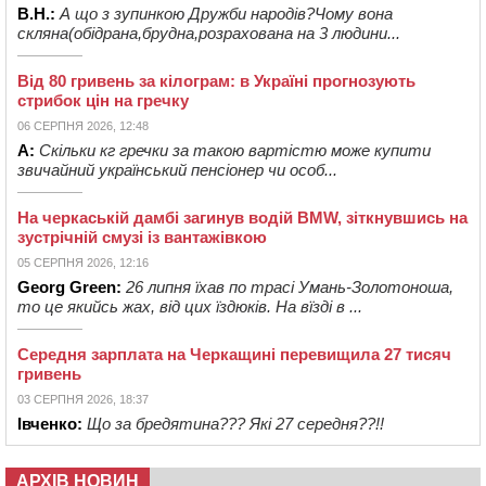
В.Н.:
А що з зупинкою Дружби народів?Чому вона
скляна(обідрана,брудна,розрахована на 3 людини...
Від 80 гривень за кілограм: в Україні прогнозують
стрибок цін на гречку
06 СЕРПНЯ 2026, 12:48
А:
Скільки кг гречки за такою вартістю може купити
звичайний український пенсіонер чи особ...
На черкаській дамбі загинув водій BMW, зіткнувшись на
зустрічній смузі із вантажівкою
05 СЕРПНЯ 2026, 12:16
Georg Green:
26 липня їхав по трасі Умань-Золотоноша,
то це якийсь жах, від цих їздюків. На вїзді в ...
Середня зарплата на Черкащині перевищила 27 тисяч
гривень
03 СЕРПНЯ 2026, 18:37
Івченко:
Що за бредятина??? Які 27 середня??!!
АРХІВ НОВИН