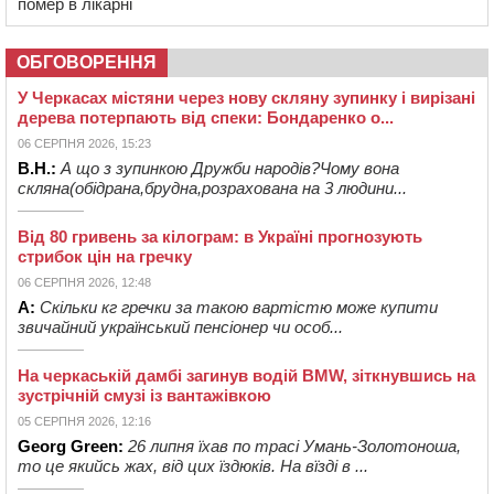
помер в лікарні
ОБГОВОРЕННЯ
У Черкасах містяни через нову скляну зупинку і вирізані
дерева потерпають від спеки: Бондаренко о...
06 СЕРПНЯ 2026, 15:23
В.Н.:
А що з зупинкою Дружби народів?Чому вона
скляна(обідрана,брудна,розрахована на 3 людини...
Від 80 гривень за кілограм: в Україні прогнозують
стрибок цін на гречку
06 СЕРПНЯ 2026, 12:48
А:
Скільки кг гречки за такою вартістю може купити
звичайний український пенсіонер чи особ...
На черкаській дамбі загинув водій BMW, зіткнувшись на
зустрічній смузі із вантажівкою
05 СЕРПНЯ 2026, 12:16
Georg Green:
26 липня їхав по трасі Умань-Золотоноша,
то це якийсь жах, від цих їздюків. На вїзді в ...