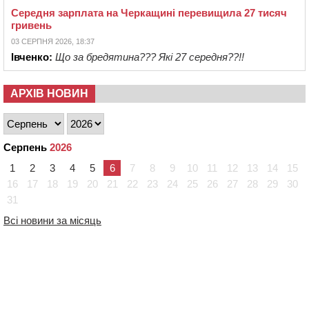
Середня зарплата на Черкащині перевищила 27 тисяч
гривень
03 СЕРПНЯ 2026, 18:37
Івченко:
Що за бредятина??? Які 27 середня??!!
АРХІВ НОВИН
Серпень
2026
1
2
3
4
5
6
7
8
9
10
11
12
13
14
15
16
17
18
19
20
21
22
23
24
25
26
27
28
29
30
31
Всі новини за місяць