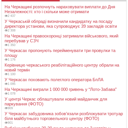
На Черкащині розпочнуть нараховувати виплати до Дня
Незалежності: хто і скільки може отримати
2 437
У Черкаській облраді визначили кандидатку на посаду
директора установи, яка супроводжує 39 закладів освіти
2 308
На Черкащині правоохоронці затримали військового, який
перебував у СЗЧ
1 350
У Черкасах пропонують перейменувати три провулки та
площу
1 176
Керівницю черкаського реабілітаційного центру обрали на
новий термін
1 100
У Черкасах поховають полеглого оператора БпЛА
1 095
На Черкащині виграли 1 000 000 гривень у “Лото-Забава”
1 078
У центрі Черкас облаштували новий майданчик для
паркування (ФОТО)
909
У Черкасах забудовника зобов’язали розблокувати тротуар
біля майбутнього торговельного центру (ФОТО)
901