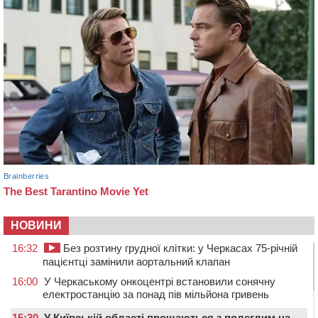
НОВИНИ
16:32
Без розтину грудної клітки: у Черкасах 75-річній
пацієнтці замінили аортальний клапан
16:00
У Черкаському онкоцентрі встановили сонячну
електростанцію за понад пів мільйона гривень
15:30
У Київській області прощаються з полеглим на