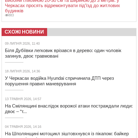
Вибоїни глибиною 20-30 см та шириною до 3 метрів: у
Черкасах просять відремонтувати під’їзд до житлових
будинків
883
СХОЖІ НОВИНИ
09 ЛИПНЯ 2026, 11:40
Біля Дубіївки легковик врізався в дерево: один чоловік
загинув, двоє травмовані
18 ЛИПНЯ 2026, 14:36
У Черкасах водійка Hyundai спричинила ДТП через
порушення правил маневрування
13 ТРАВНЯ 2026, 14:57
На Смілянщині внаслідок ворожої атаки постраждали люди:
двоє – “т...
04 ТРАВНЯ 2026, 14:16
На Шполянщині мотоцикл зіштовхнувся із пікапом: байкер