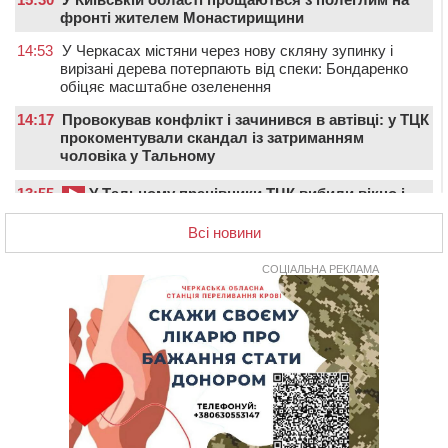
фронті жителем Монастирищини
14:53
У Черкасах містяни через нову скляну зупинку і
вирізані дерева потерпають від спеки: Бондаренко
обіцяє масштабне озеленення
14:17
Провокував конфлікт і зачинився в автівці: у ТЦК
прокоментували скандал із затриманням
чоловіка у Тальному
13:55
У Тальному працівники ТЦК вибили вікно і
витягли з автівки чоловіка (ВІДЕО)
Всі новини
13:27
На Звенигородщині чоловік до смерті побив 82-
річного односельця
СОЦІАЛЬНА РЕКЛАМА
12:57
У Черкасах СБУ викрила прокремлівську
агітаторку, яка закликала до захоплення України
12:50
“Як сказати дитині, що тато загинув?”: для
вихователів Черкащини запускають серію унікальних
тренінгів
12:14
На Золотоніщині вже десяту добу гасять пожежу
торфу