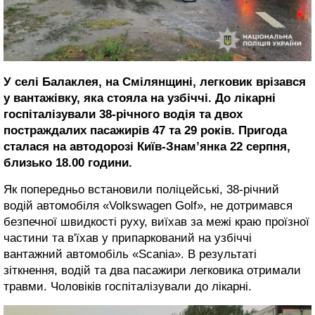
У селі Балаклея, на Смілянщині, легковик врізався
у вантажівку, яка стояла на узбіччі. До лікарні
госпіталізували 38-річного водія та двох
постраждалих пасажирів 47 та 29 років. Пригода
сталася на автодорозі Київ-Знам’янка 22 серпня,
близько 18.00 години.
Як попередньо встановили поліцейські, 38-річний
водій автомобіля «Volkswagen Golf», не дотримався
безпечної швидкості руху, виїхав за межі краю проїзної
частини та в'їхав у припаркований на узбіччі
вантажний автомобіль «Scania». В результаті
зіткнення, водій та два пасажири легковика отримали
травми. Чоловіків госпіталізували до лікарні.