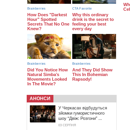
водовідведення з 2027 року
09:08
Встановити гойдалки, карусель і
закупити іграшки: у Черкасах
просять покращити умови в
дитсадку
АНОНСИ
У Черкасах відбудуться
зйомки гумористичного
шоу “Двіж: Розгони” ...
03 СЕРПНЯ