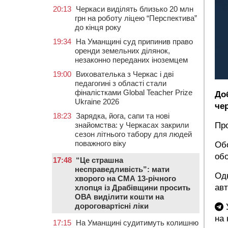
20:13
Черкаси виділять близько 20 млн
грн на роботу ліцею “Перспектива”
до кінця року
19:34
На Уманщині суд припинив право
оренди земельних ділянок,
незаконно переданих іноземцем
19:00
Вихователька з Черкас і дві
педагогині з області стали
фіналістками Global Teacher Prize
До
Ukraine 2026
чер
18:23
Зарядка, йога, сапи та нові
знайомства: у Черкасах закрили
Пр
сезон літнього табору для людей
поважного віку
Обо
обо
17:48
“Це страшна
несправедливість”: мати
Одн
хворого на СМА 13-річного
авт
хлопця із Драбівщини просить
ОВА виділити кошти на
дороговартісні ліки
У
на
17:15
На Уманщині судитимуть колишню