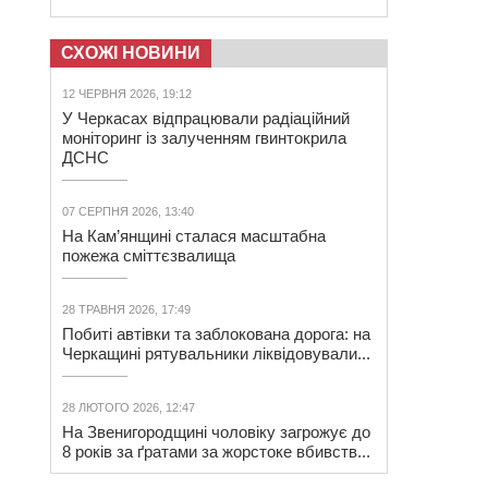
СХОЖІ НОВИНИ
12 ЧЕРВНЯ 2026, 19:12
У Черкасах відпрацювали радіаційний
моніторинг із залученням гвинтокрила
ДСНС
07 СЕРПНЯ 2026, 13:40
На Кам’янщині сталася масштабна
пожежа сміттєзвалища
28 ТРАВНЯ 2026, 17:49
Побиті автівки та заблокована дорога: на
Черкащині рятувальники ліквідовували...
28 ЛЮТОГО 2026, 12:47
На Звенигородщині чоловіку загрожує до
8 років за ґратами за жорстоке вбивств...