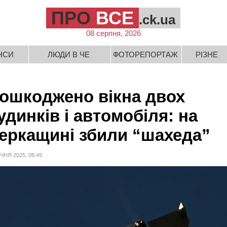
ПРО
ВСЕ
.ck.ua
08 серпня, 2026
НСИ
ЛЮДИ В ЧЕ
ФОТОРЕПОРТАЖ
РІЗНЕ
ошкоджено вікна двох
удинків і автомобіля: на
еркащині збили “шахеда”
ІЧНЯ 2025, 08:49