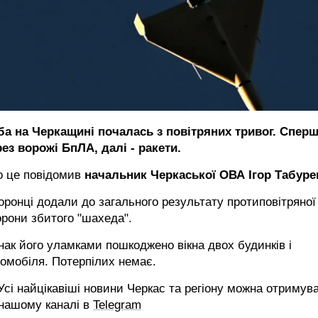
ба на Черкащині почалась з повітряних тривог. Спер
ез ворожі БпЛА, далі - ракети.
о це повідомив
начальник Черкаської ОВА Ігор Табуре
ронці додали до загального результату протиповітряної
рони збитого "шахеда".
ак його уламками пошкоджено вікна двох будинків і
омобіля. Потерпілих немає.
сі найцікавіші новини Черкас та регіону можна отримув
 нашому каналі в
Telegram