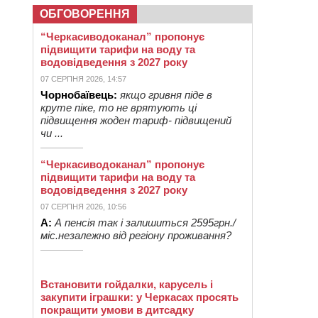
ОБГОВОРЕННЯ
“Черкасиводоканал” пропонує
підвищити тарифи на воду та
водовідведення з 2027 року
07 СЕРПНЯ 2026, 14:57
Чорнобаївець:
якщо гривня піде в
круте піке, то не врятують ці
підвищення жоден тариф- підвищений
чи ...
“Черкасиводоканал” пропонує
підвищити тарифи на воду та
водовідведення з 2027 року
07 СЕРПНЯ 2026, 10:56
А:
А пенсія так і залишиться 2595грн./
міс.незалежно від регіону проживання?
Встановити гойдалки, карусель і
закупити іграшки: у Черкасах просять
покращити умови в дитсадку