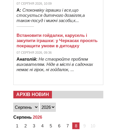
07 СЕРПНЯ 2026, 10:09
А:
Споконвіку іграшки і все,що
стосується дитячого дозвілля,а
також-посуд і миючі засоби,к...
Встановити гойдалки, карусель і
закупити іграшки: у Черкасах просять
покращити умови в дитсадку
07 СЕРПНЯ 2026, 09:36
Анатолій:
Не створюйте проблем
вихователям. Ніде в місті в садочках
немає ні гірок, ні гойдалок, ...
АРХІВ НОВИН
Серпень
2026
1
2
3
4
5
6
7
8
9
10