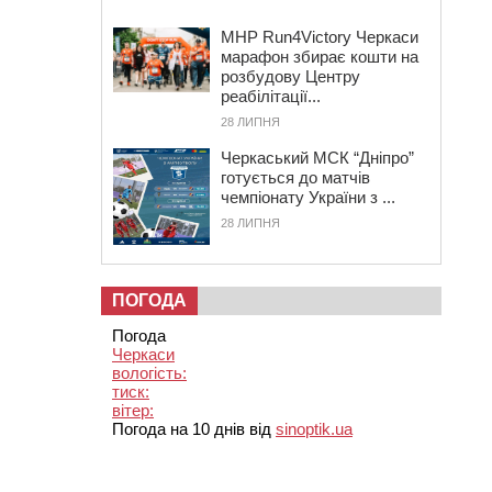
MHP Run4Victory Черкаси
марафон збирає кошти на
розбудову Центру
реабілітації...
28 ЛИПНЯ
Черкаський МСК “Дніпро”
готується до матчів
чемпіонату України з ...
28 ЛИПНЯ
ПОГОДА
Погода
Черкаси
вологість:
тиск:
вітер:
Погода на 10 днів від
sinoptik.ua