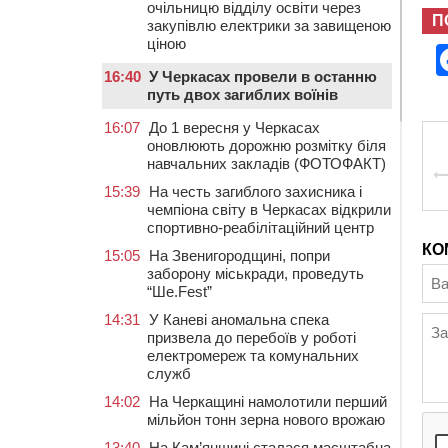
очільницю відділу освіти через
П
закупівлю електрики за завищеною
ціною
16:40
У Черкасах провели в останню
путь двох загиблих воїнів
16:07
До 1 вересня у Черкасах
оновлюють дорожню розмітку біля
навчальних закладів (ФОТОФАКТ)
15:39
На честь загиблого захисника і
чемпіона світу в Черкасах відкрили
спортивно-реабілітаційний центр
КО
15:05
На Звенигородщині, попри
заборону міськради, проведуть
“Ше.Fest”
14:31
У Каневі аномальна спека
призвела до перебоїв у роботі
електромереж та комунальних
служб
14:02
На Черкащині намолотили перший
мільйон тонн зерна нового врожаю
13:40
На Кам’янщині сталася масштабна