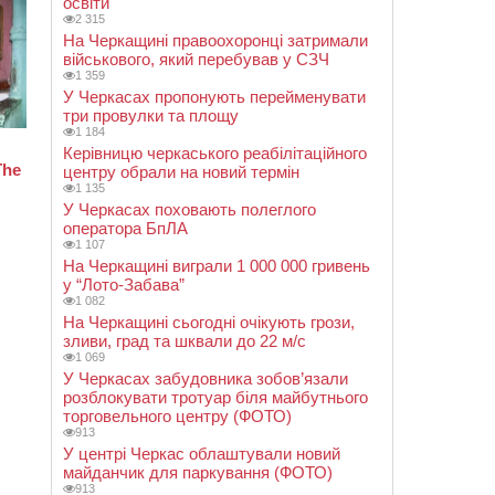
освіти
2 315
На Черкащині правоохоронці затримали
військового, який перебував у СЗЧ
1 359
У Черкасах пропонують перейменувати
три провулки та площу
1 184
Керівницю черкаського реабілітаційного
центру обрали на новий термін
1 135
У Черкасах поховають полеглого
оператора БпЛА
1 107
На Черкащині виграли 1 000 000 гривень
у “Лото-Забава”
1 082
На Черкащині сьогодні очікують грози,
зливи, град та шквали до 22 м/с
1 069
У Черкасах забудовника зобов’язали
розблокувати тротуар біля майбутнього
торговельного центру (ФОТО)
913
У центрі Черкас облаштували новий
майданчик для паркування (ФОТО)
913