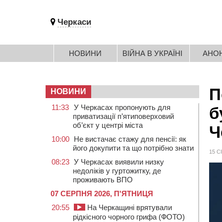
Черкаси
НОВИНИ
ВІЙНА В УКРАЇНІ
АНО
П
НОВИНИ
11:33
У Черкасах пропонують для
б
приватизації п’ятиповерховий
об’єкт у центрі міста
Ч
10:00
Не вистачає стажу для пенсії: як
його докупити та що потрібно знати
15 С
08:23
У Черкасах виявили низку
недоліків у гуртожитку, де
проживають ВПО
07 СЕРПНЯ 2026, П'ЯТНИЦЯ
20:55
На Черкащині врятували
рідкісного чорного грифа (ФОТО)