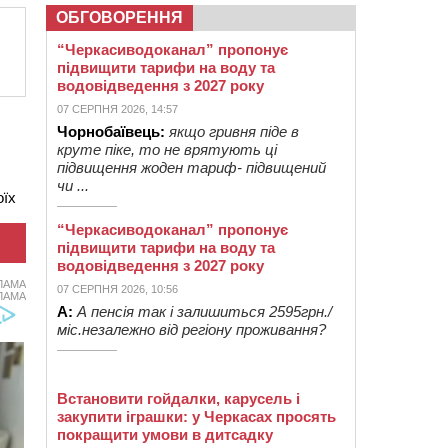
ОБГОВОРЕННЯ
“Черкасиводоканал” пропонує
підвищити тарифи на воду та
водовідведення з 2027 року
07 СЕРПНЯ 2026, 14:57
Чорнобаївець:
якщо гривня піде в
круте піке, то не врятують ці
підвищення жоден тариф- підвищений
чи ...
оїх
“Черкасиводоканал” пропонує
підвищити тарифи на воду та
водовідведення з 2027 року
ЛАМА
07 СЕРПНЯ 2026, 10:56
ЛАМА
А:
А пенсія так і залишиться 2595грн./
міс.незалежно від регіону проживання?
Встановити гойдалки, карусель і
закупити іграшки: у Черкасах просять
покращити умови в дитсадку