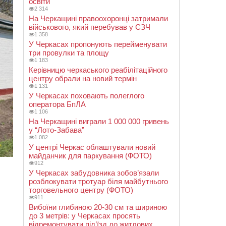
освіти
2 314
На Черкащині правоохоронці затримали
військового, який перебував у СЗЧ
1 358
У Черкасах пропонують перейменувати
три провулки та площу
1 183
Керівницю черкаського реабілітаційного
центру обрали на новий термін
1 131
У Черкасах поховають полеглого
оператора БпЛА
1 106
На Черкащині виграли 1 000 000 гривень
у “Лото-Забава”
1 082
У центрі Черкас облаштували новий
майданчик для паркування (ФОТО)
912
У Черкасах забудовника зобов’язали
розблокувати тротуар біля майбутнього
торговельного центру (ФОТО)
911
Вибоїни глибиною 20-30 см та шириною
до 3 метрів: у Черкасах просять
відремонтувати під’їзд до житлових