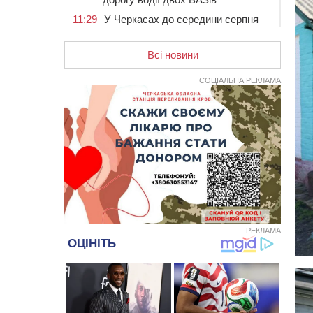
11:29
У Черкасах до середини серпня
обмежать рух транспорту на трьох
вулицях
Всі новини
10:54
На Черкащині кількість укриттів
збільшилась уп’ятеро з початку
СОЦІАЛЬНА РЕКЛАМА
повномасштабної війни
10:15
У Черкасах водій Audi Q5
спричинив аварію, не пропустивши
інший кросовер
09:42
“Черкасиводоканал” пропонує
підвищити тарифи на воду та
водовідведення з 2027 року
09:08
Встановити гойдалки, карусель і
закупити іграшки: у Черкасах
просять покращити умови в
РЕКЛАМА
дитсадку
08:22
“На щиті” у Чорнобаївську
громаду повертається полеглий
біля Кліщіївки воїн