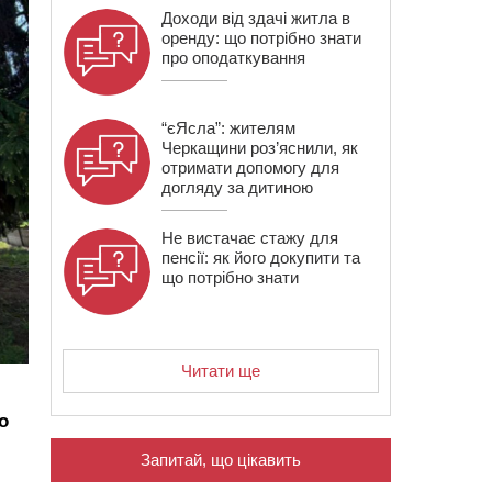
Доходи від здачі житла в
оренду: що потрібно знати
про оподаткування
“єЯсла”: жителям
Черкащини роз’яснили, як
отримати допомогу для
догляду за дитиною
Не вистачає стажу для
пенсії: як його докупити та
що потрібно знати
Читати ще
о
Запитай, що цікавить