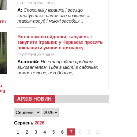
07 СЕРПНЯ 2026, 10:09
А:
Споконвіку іграшки і все,що
стосується дитячого дозвілля,а
також-посуд і миючі засоби,к...
Встановити гойдалки, карусель і
закупити іграшки: у Черкасах просять
покращити умови в дитсадку
07 СЕРПНЯ 2026, 09:36
Анатолій:
Не створюйте проблем
вихователям. Ніде в місті в садочках
немає ні гірок, ні гойдалок, ...
АРХІВ НОВИН
Серпень
2026
1
2
3
4
5
6
7
8
9
10