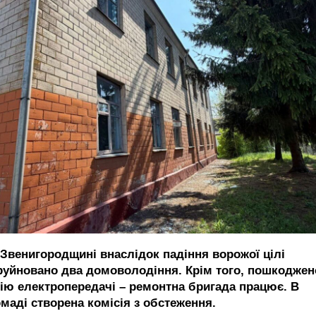
 Звенигородщині внаслідок падіння ворожої цілі
руйновано два домоволодіння. Крім того, пошкоджен
нію електропередачі – ремонтна бригада працює. В
омаді створена комісія з обстеження.