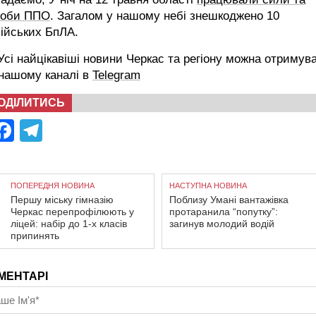
соби ППО
. Загалом у нашому небі знешкоджено 10
ійських БпЛА.
сі найцікавіші новини Черкас та регіону можна отримув
 нашому каналі в
Telegram
ОДІЛИТИСЬ
Facebook
Telegram
ПОПЕРЕДНЯ НОВИНА
НАСТУПНА НОВИНА
Першу міську гімназію
Поблизу Умані вантажівка
Черкас перепрофілюють у
протаранила “попутку”:
ліцей: набір до 1-х класів
загинув молодий водій
припинять
МЕНТАРІ