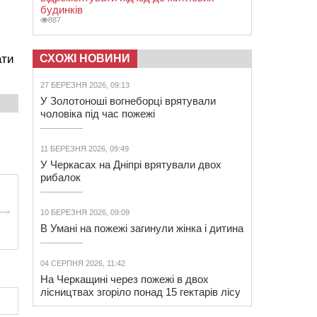
будинків
887
ати
СХОЖІ НОВИНИ
27 БЕРЕЗНЯ 2026, 09:13
У Золотоноші вогнеборці врятували
чоловіка під час пожежі
11 БЕРЕЗНЯ 2026, 09:49
У Черкасах на Дніпрі врятували двох
рибалок
10 БЕРЕЗНЯ 2026, 09:09
В Умані на пожежі загинули жінка і дитина
04 СЕРПНЯ 2026, 11:42
На Черкащині через пожежі в двох
лісництвах згоріло понад 15 гектарів лісу