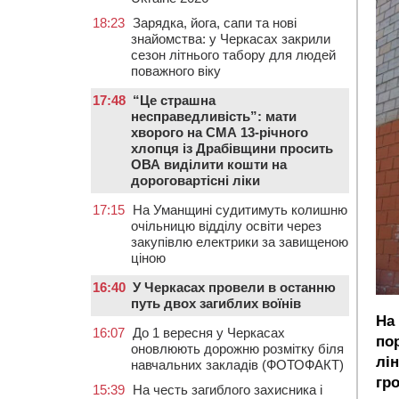
18:23
Зарядка, йога, сапи та нові
знайомства: у Черкасах закрили
сезон літнього табору для людей
поважного віку
17:48
“Це страшна
несправедливість”: мати
хворого на СМА 13-річного
хлопця із Драбівщини просить
ОВА виділити кошти на
дороговартісні ліки
17:15
На Уманщині судитимуть колишню
очільницю відділу освіти через
закупівлю електрики за завищеною
ціною
16:40
У Черкасах провели в останню
путь двох загиблих воїнів
На
16:07
До 1 вересня у Черкасах
по
оновлюють дорожню розмітку біля
лі
навчальних закладів (ФОТОФАКТ)
гр
15:39
На честь загиблого захисника і