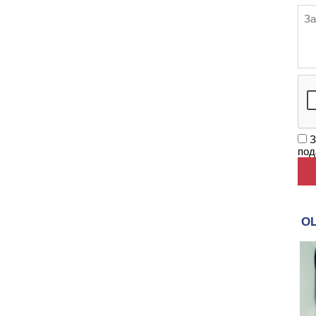
З
под