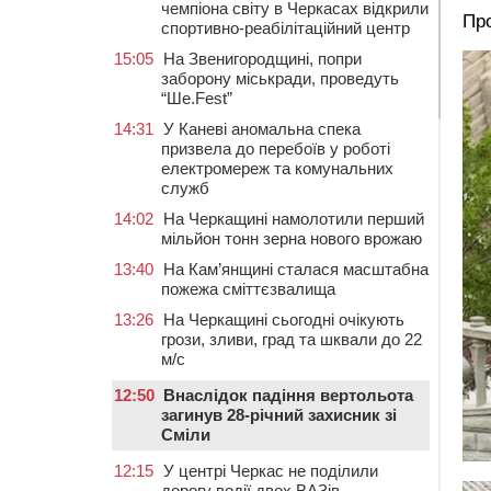
чемпіона світу в Черкасах відкрили
Про
спортивно-реабілітаційний центр
15:05
На Звенигородщині, попри
заборону міськради, проведуть
“Ше.Fest”
14:31
У Каневі аномальна спека
призвела до перебоїв у роботі
електромереж та комунальних
служб
14:02
На Черкащині намолотили перший
мільйон тонн зерна нового врожаю
13:40
На Кам’янщині сталася масштабна
пожежа сміттєзвалища
13:26
На Черкащині сьогодні очікують
грози, зливи, град та шквали до 22
м/с
12:50
Внаслідок падіння вертольота
загинув 28-річний захисник зі
Сміли
12:15
У центрі Черкас не поділили
дорогу водії двох ВАЗів