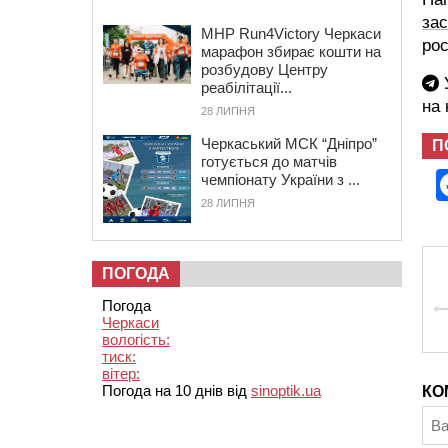
за
MHP Run4Victory Черкаси
рос
марафон збирає кошти на
розбудову Центру
У
реабілітації...
на
28 ЛИПНЯ
Черкаський МСК “Дніпро”
П
готується до матчів
чемпіонату України з ...
28 ЛИПНЯ
ПОГОДА
Погода
Черкаси
вологість:
тиск:
вітер:
Погода на 10 днів від
sinoptik.ua
КО