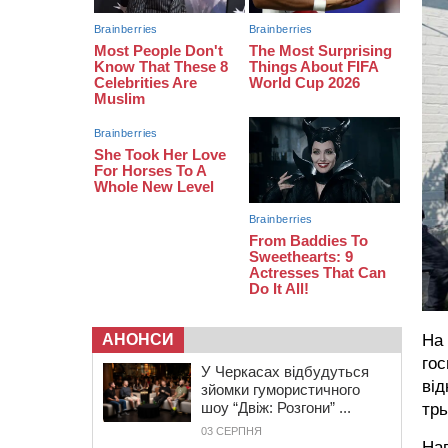
07:30
Понад 968 мільйонів гривень
земельного податку сплатили на
Черкащині
06 СЕРПНЯ 2026, ЧЕТВЕР
21:13
Вісім медалей, з яких чотири
золоті: черкаські спортсмени
тріумфували на чемпіонаті України
АНОНСИ
На 
гос
У Черкасах відбудуться
від
зйомки гумористичного
шоу “Двіж: Розгони” ...
трь
03 СЕРПНЯ
Наг