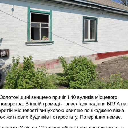
Золотоніщині знищено причіп і 40 вуликів місцевого
подарства. В іншій громаді – внаслідок падіння БПЛА на
критій місцевості вибуховою хвилею пошкоджено вікна
ох житлових будинків і старостату. Потерпілих немає.
адаємо, У ніч на 12 травня області
працювали сили та