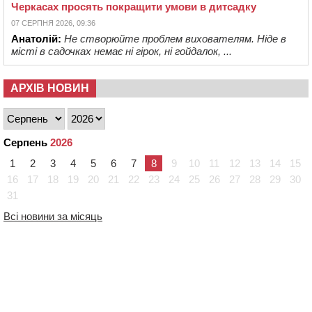
Черкасах просять покращити умови в дитсадку
07 СЕРПНЯ 2026, 09:36
Анатолій:
Не створюйте проблем вихователям. Ніде в
місті в садочках немає ні гірок, ні гойдалок, ...
АРХІВ НОВИН
Серпень
2026
1
2
3
4
5
6
7
8
9
10
11
12
13
14
15
16
17
18
19
20
21
22
23
24
25
26
27
28
29
30
31
Всі новини за місяць