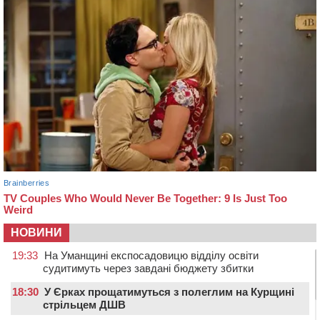
НОВИНИ
19:33
На Уманщині експосадовицю відділу освіти
судитимуть через завдані бюджету збитки
18:30
У Єрках прощатимуться з полеглим на Курщині
стрільцем ДШВ