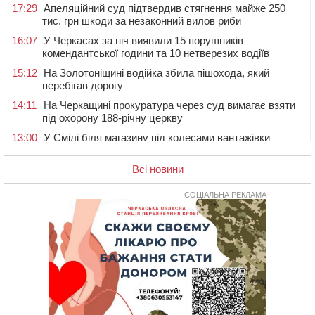
17:29
Апеляційний суд підтвердив стягнення майже 250
тис. грн шкоди за незаконний вилов риби
16:07
У Черкасах за ніч виявили 15 порушників
комендантської години та 10 нетверезих водіїв
15:12
На Золотоніщині водійка збила пішохода, який
перебігав дорогу
14:11
На Черкащині прокуратура через суд вимагає взяти
під охорону 188-річну церкву
13:00
У Смілі біля магазину під колесами вантажівки
загинула жінка
Всі новини
11:33
У Черкасах пропонують для приватизації
п’ятиповерховий об’єкт у центрі міста
СОЦІАЛЬНА РЕКЛАМА
10:00
Не вистачає стажу для пенсії: як його докупити та що
потрібно знати
08:23
У Черкасах виявили низку недоліків у гуртожитку, де
проживають ВПО
07 СЕРПНЯ 2026, П'ЯТНИЦЯ
20:55
На Черкащині врятували рідкісного чорного грифа
(ФОТО)