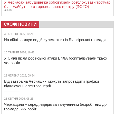
У Черкасах забудовника зобов’язали розблокувати тротуар
біля майбутнього торговельного центру (ФОТО)
918
СХОЖІ НОВИНИ
30 КВІТНЯ 2026, 10:21
На війні загинув водій-кулеметник із Білозірської громади
13 ТРАВНЯ 2026, 16:42
У Смілі після російської атаки БпЛА госпіталізували трьох
чоловіків
29 ЧЕРВНЯ 2026, 09:54
Від завтра на Черкащині можуть запровадити графіки
відключень електроенергії
23 КВІТНЯ 2026, 08:26
Черкащина – серед лідерів за залученням безробітних до
громадських робіт