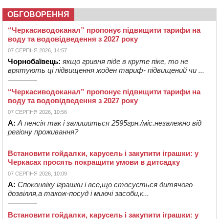
ОБГОВОРЕННЯ
“Черкасиводоканал” пропонує підвищити тарифи на
воду та водовідведення з 2027 року
07 СЕРПНЯ 2026, 14:57
Чорнобаївець:
якщо гривня піде в круте піке, то не
врятують ці підвищення жоден тариф- підвищений чи ...
“Черкасиводоканал” пропонує підвищити тарифи на
воду та водовідведення з 2027 року
07 СЕРПНЯ 2026, 10:56
А:
А пенсія так і залишиться 2595грн./міс.незалежно від
регіону проживання?
Встановити гойдалки, карусель і закупити іграшки: у
Черкасах просять покращити умови в дитсадку
07 СЕРПНЯ 2026, 10:09
А:
Споконвіку іграшки і все,що стосується дитячого
дозвілля,а також-посуд і миючі засоби,к...
Встановити гойдалки, карусель і закупити іграшки: у