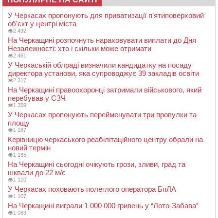
У Черкасах пропонують для приватизації п’ятиповерховий
об’єкт у центрі міста
2 492
На Черкащині розпочнуть нараховувати виплати до Дня
Незалежності: хто і скільки може отримати
2 461
У Черкаській облраді визначили кандидатку на посаду
директора установи, яка супроводжує 39 закладів освіти
2 317
На Черкащині правоохоронці затримали військового, який
перебував у СЗЧ
1 359
У Черкасах пропонують перейменувати три провулки та
площу
1 187
Керівницю черкаського реабілітаційного центру обрали на
новий термін
1 135
На Черкащині сьогодні очікують грози, зливи, град та
шквали до 22 м/с
1 110
У Черкасах поховають полеглого оператора БпЛА
1 107
На Черкащині виграли 1 000 000 гривень у “Лото-Забава”
1 083