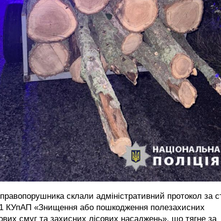
правопорушника склали адміністративний протокол за ст
-1 КУпАП «Знищення або пошкодження полезахисних
ових смуг та захисних лісових насаджень», що тягне за