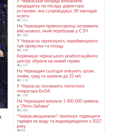
У Черкаській облраді визначили
кандидатку на посаду директора
установи, яка супроводжує 39 закладів
освіти
2 321
На Черкащині правоохоронці затримали
військового, який перебував у СЗЧ
1 365
У Черкасах пропонують перейменувати
три провулки та площу
1 189
Керівницю черкаського реабілітаційного
центру обрали на новий термін
1 137
На Черкащині сьогодні очікують грози,
зливи, град та шквали до 22 м/с
1 119
У Черкасах поховають полеглого
оператора БпЛА
1 108
На Черкащині виграли 1 000 000 гривень
у “Лото-Забава”
1 083
“Черкасиводоканал” пропонує підвищити
.
тарифи на воду та водовідведення з 2027
року
928