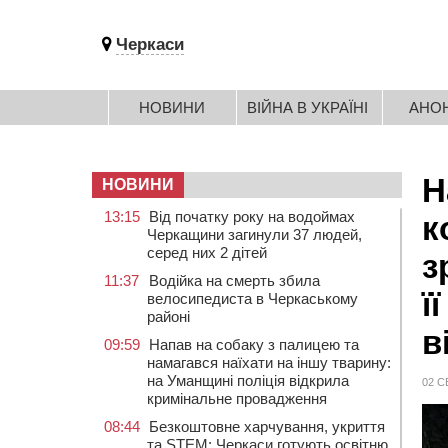
Черкаси
НОВИНИ
ВІЙНА В УКРАЇНІ
АНО
Н
НОВИНИ
13:15
Від початку року на водоймах
к
Черкащини загинули 37 людей,
серед них 2 дітей
з
11:37
Водійка на смерть збила
ї
велосипедиста в Черкаському
районі
в
09:59
Напав на собаку з палицею та
намагався наїхати на іншу тварину:
на Уманщині поліція відкрила
02 С
кримінальне провадження
08:44
Безкоштовне харчування, укриття
та STEM: Черкаси готують освітню