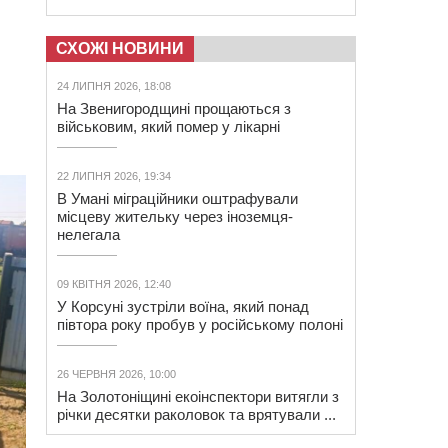
СХОЖІ НОВИНИ
24 ЛИПНЯ 2026, 18:08
На Звенигородщині прощаються з
військовим, який помер у лікарні
22 ЛИПНЯ 2026, 19:34
В Умані міграційники оштрафували
місцеву жительку через іноземця-
нелегала
09 КВІТНЯ 2026, 12:40
У Корсуні зустріли воїна, який понад
півтора року пробув у російському полоні
26 ЧЕРВНЯ 2026, 10:00
На Золотоніщині екоінспектори витягли з
річки десятки раколовок та врятували ...