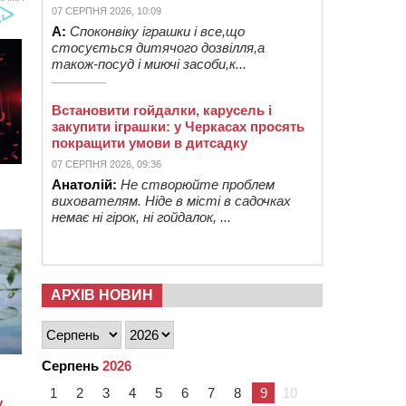
07 СЕРПНЯ 2026, 10:09
А:
Споконвіку іграшки і все,що
стосується дитячого дозвілля,а
також-посуд і миючі засоби,к...
Встановити гойдалки, карусель і
закупити іграшки: у Черкасах просять
покращити умови в дитсадку
07 СЕРПНЯ 2026, 09:36
Анатолій:
Не створюйте проблем
вихователям. Ніде в місті в садочках
немає ні гірок, ні гойдалок, ...
АРХІВ НОВИН
Серпень
2026
1
2
3
4
5
6
7
8
9
10