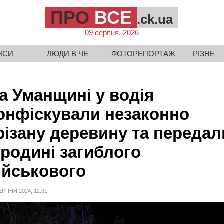
ПРО
ВСЕ
.ck.ua
09 серпня, 2026
НСИ
ЛЮДИ В ЧЕ
ФОТОРЕПОРТАЖ
РІЗНЕ
а Уманщині у водія
онфіскували незаконно
різану деревину та передал
ї родині загиблого
ійськового
ЕРПНЯ 2024, 12:31