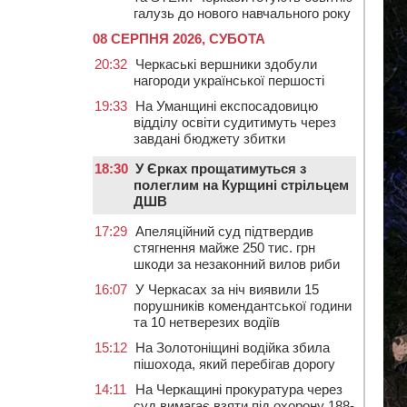
галузь до нового навчального року
08 СЕРПНЯ 2026, СУБОТА
20:32
Черкаські вершники здобули
нагороди української першості
19:33
На Уманщині експосадовицю
відділу освіти судитимуть через
завдані бюджету збитки
18:30
У Єрках прощатимуться з
полеглим на Курщині стрільцем
ДШВ
17:29
Апеляційний суд підтвердив
стягнення майже 250 тис. грн
шкоди за незаконний вилов риби
16:07
У Черкасах за ніч виявили 15
порушників комендантської години
та 10 нетверезих водіїв
15:12
На Золотоніщині водійка збила
пішохода, який перебігав дорогу
14:11
На Черкащині прокуратура через
суд вимагає взяти під охорону 188-