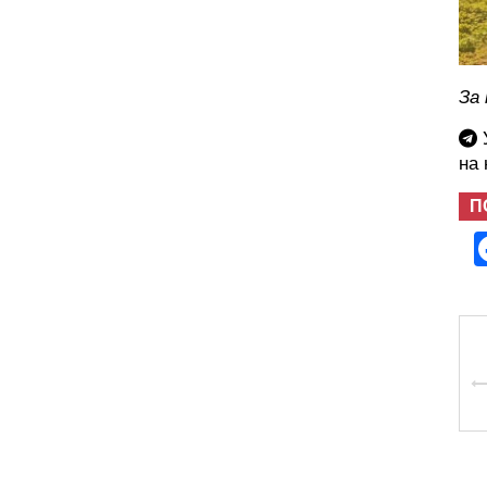
За 
У
на
П