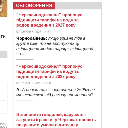
ОБГОВОРЕННЯ
“Черкасиводоканал” пропонує
підвищити тарифи на воду та
водовідведення з 2027 року
07 СЕРПНЯ 2026, 14:57
ати
Чорнобаївець:
якщо гривня піде в
круте піке, то не врятують ці
підвищення жоден тариф- підвищений
чи ...
“Черкасиводоканал” пропонує
підвищити тарифи на воду та
водовідведення з 2027 року
07 СЕРПНЯ 2026, 10:56
А:
А пенсія так і залишиться 2595грн./
міс.незалежно від регіону проживання?
Встановити гойдалки, карусель і
закупити іграшки: у Черкасах просять
ЛАМА
покращити умови в дитсадку
ЛАМА