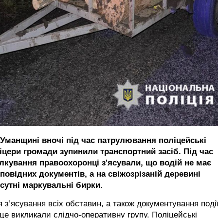
 Уманщині вночі під час патрулювання поліцейські
іцери громади зупинили транспортний засіб. Під час
ілкування правоохоронці з'ясували, що водій не має
повідних документів, а на свіжозрізаній деревині
дсутні маркувальні бирки.
 з’ясування всіх обставин, а також документування поді
це викликали слідчо-оперативну групу. Поліцейські