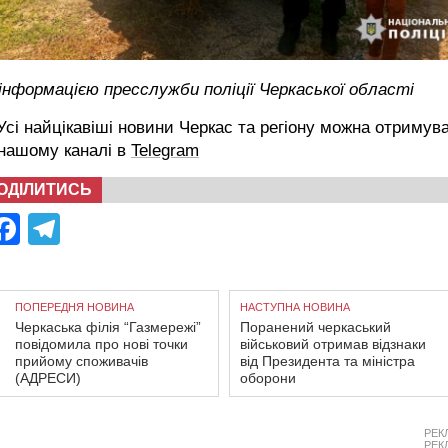
інформацією пресслужби поліції Черкаської області
сі найцікавіші новини Черкас та регіону можна отримув
 нашому каналі в
Telegram
ОДІЛИТИСЬ
Facebook
Telegram
ПОПЕРЕДНЯ НОВИНА
НАСТУПНА НОВИНА
Черкаська філія “Газмережі”
Поранений черкаський
повідомила про нові точки
військовий отримав відзнаки
прийому споживачів
від Президента та міністра
(АДРЕСИ)
оборони
РЕК
РЕК