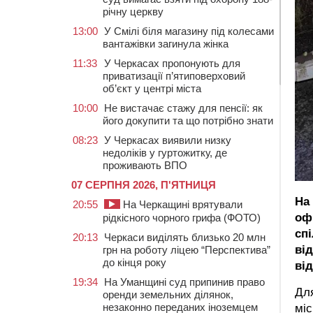
річну церкву
13:00
У Смілі біля магазину під колесами
вантажівки загинула жінка
11:33
У Черкасах пропонують для
приватизації п’ятиповерховий
об’єкт у центрі міста
10:00
Не вистачає стажу для пенсії: як
його докупити та що потрібно знати
08:23
У Черкасах виявили низку
недоліків у гуртожитку, де
проживають ВПО
07 СЕРПНЯ 2026, П'ЯТНИЦЯ
На
20:55
На Черкащині врятували
оф
рідкісного чорного грифа (ФОТО)
сп
20:13
Черкаси виділять близько 20 млн
від
грн на роботу ліцею “Перспектива”
до кінця року
ві
19:34
На Уманщині суд припинив право
Для
оренди земельних ділянок,
незаконно переданих іноземцем
міс