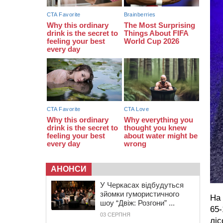
16:07
До 1 вересня у Черкасах
оновлюють дорожню розмітку біля
навчальних закладів (ФОТОФАКТ)
15:39
На честь загиблого захисника і
чемпіона світу в Черкасах відкрили
спортивно-реабілітаційний центр
АНОНСИ
У Черкасах відбудуться
зйомки гумористичного
На 
шоу “Двіж: Розгони” ...
65
03 СЕРПНЯ
ліс