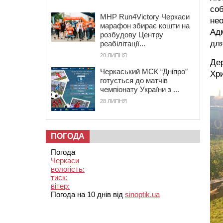
соб
MHP Run4Victory Черкаси
нео
марафон збирає кошти на
Адм
розбудову Центру
для
реабілітації...
28 ЛИПНЯ
Дер
Черкаський МСК “Дніпро”
Хр
готується до матчів
чемпіонату України з ...
28 ЛИПНЯ
ПОГОДА
Погода
Черкаси
вологість:
тиск:
вітер:
Погода на 10 днів від
sinoptik.ua