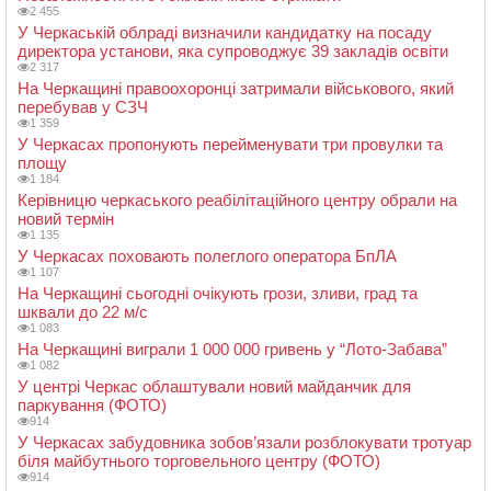
2 455
У Черкаській облраді визначили кандидатку на посаду
директора установи, яка супроводжує 39 закладів освіти
2 317
На Черкащині правоохоронці затримали військового, який
перебував у СЗЧ
1 359
У Черкасах пропонують перейменувати три провулки та
площу
1 184
Керівницю черкаського реабілітаційного центру обрали на
новий термін
1 135
У Черкасах поховають полеглого оператора БпЛА
1 107
На Черкащині сьогодні очікують грози, зливи, град та
шквали до 22 м/с
1 083
На Черкащині виграли 1 000 000 гривень у “Лото-Забава”
1 082
У центрі Черкас облаштували новий майданчик для
паркування (ФОТО)
914
У Черкасах забудовника зобов’язали розблокувати тротуар
біля майбутнього торговельного центру (ФОТО)
914