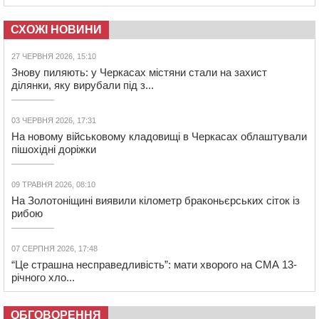
СХОЖІ НОВИНИ
27 ЧЕРВНЯ 2026, 15:10
Знову пиляють: у Черкасах містяни стали на захист
ділянки, яку вирубали під з...
03 ЧЕРВНЯ 2026, 17:31
На новому військовому кладовищі в Черкасах облаштували
пішохідні доріжки
09 ТРАВНЯ 2026, 08:10
На Золотоніщині виявили кілометр браконьєрських сіток із
рибою
07 СЕРПНЯ 2026, 17:48
“Це страшна несправедливість”: мати хворого на СМА 13-
річного хло...
ОБГОВОРЕННЯ