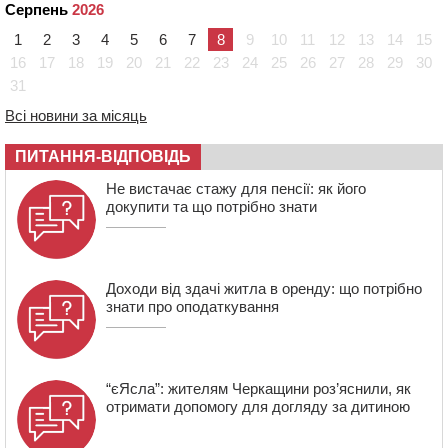
Серпень
2026
11:29
У Черкасах до середини серпня обмежать рух
1
2
3
4
5
6
7
8
9
10
11
12
13
14
15
транспорту на трьох вулицях
16
17
18
19
20
21
22
23
24
25
26
27
28
29
30
10:54
На Черкащині кількість укриттів збільшилась
31
уп’ятеро з початку повномасштабної війни
10:15
У Черкасах водій Audi Q5 спричинив аварію, не
Всі новини за місяць
пропустивши інший кросовер
ПИТАННЯ-ВІДПОВІДЬ
09:42
“Черкасиводоканал” пропонує підвищити
тарифи на воду та водовідведення з 2027 року
Не вистачає стажу для пенсії: як його
докупити та що потрібно знати
Доходи від здачі житла в оренду: що потрібно
знати про оподаткування
“єЯсла”: жителям Черкащини роз’яснили, як
отримати допомогу для догляду за дитиною