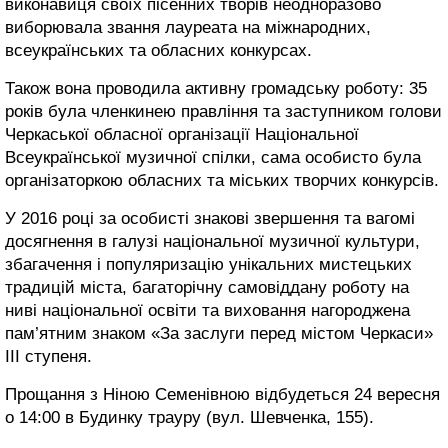
виконавиця своїх пісенних творів неодноразово
виборювала звання лауреата на міжнародних,
всеукраїнських та обласних конкурсах.
Також вона проводила активну громадську роботу: 35
років була членкинею правління та заступником голови
Черкаської обласної організації Національної
Всеукраїнської музичної спілки, сама особисто була
організаторкою обласних та міських творчих конкурсів.
У 2016 році за особисті знакові звершення та вагомі
досягнення в галузі національної музичної культури,
збагачення і популяризацію унікальних мистецьких
традицій міста, багаторічну самовіддану роботу на
ниві національної освіти та виховання нагороджена
пам’ятним знаком «За заслуги перед містом Черкаси»
III ступеня.
Прощання з Ніною Семенівною відбудеться 24 вересня
о 14:00 в Будинку трауру (вул. Шевченка, 155).