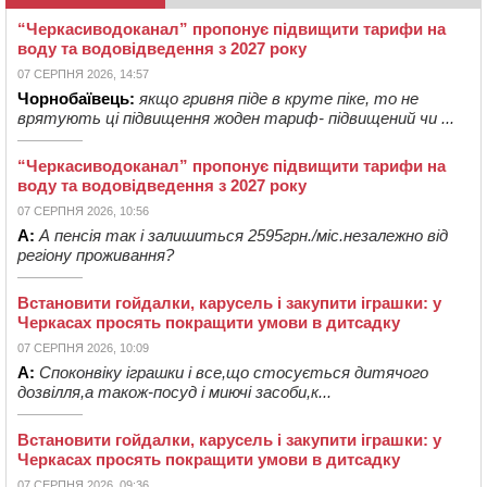
“Черкасиводоканал” пропонує підвищити тарифи на
воду та водовідведення з 2027 року
07 СЕРПНЯ 2026, 14:57
Чорнобаївець:
якщо гривня піде в круте піке, то не
врятують ці підвищення жоден тариф- підвищений чи ...
“Черкасиводоканал” пропонує підвищити тарифи на
воду та водовідведення з 2027 року
07 СЕРПНЯ 2026, 10:56
А:
А пенсія так і залишиться 2595грн./міс.незалежно від
регіону проживання?
Встановити гойдалки, карусель і закупити іграшки: у
Черкасах просять покращити умови в дитсадку
07 СЕРПНЯ 2026, 10:09
А:
Споконвіку іграшки і все,що стосується дитячого
дозвілля,а також-посуд і миючі засоби,к...
Встановити гойдалки, карусель і закупити іграшки: у
Черкасах просять покращити умови в дитсадку
07 СЕРПНЯ 2026, 09:36