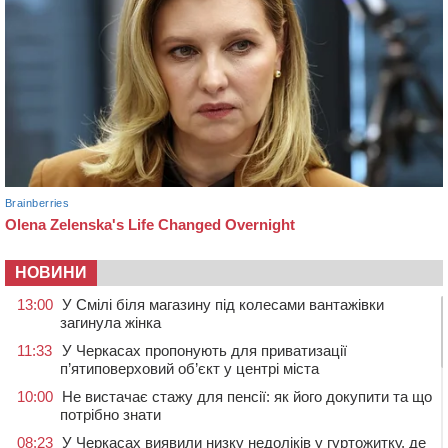
НОВИНИ
13:00
У Смілі біля магазину під колесами вантажівки
загинула жінка
11:33
У Черкасах пропонують для приватизації
п’ятиповерховий об’єкт у центрі міста
10:00
Не вистачає стажу для пенсії: як його докупити та що
потрібно знати
08:23
У Черкасах виявили низку недоліків у гуртожитку, де