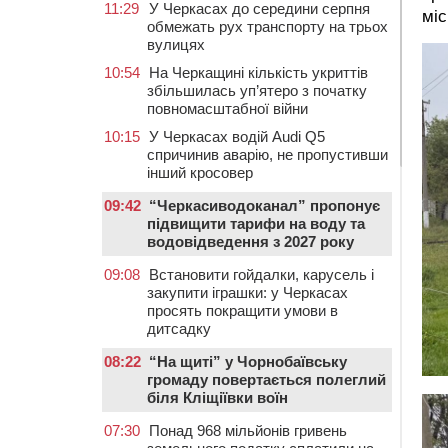
11:29
У Черкасах до середини серпня
міс
обмежать рух транспорту на трьох
вулицях
10:54
На Черкащині кількість укриттів
збільшилась уп’ятеро з початку
повномасштабної війни
10:15
У Черкасах водій Audi Q5
спричинив аварію, не пропустивши
інший кросовер
09:42
“Черкасиводоканал” пропонує
підвищити тарифи на воду та
водовідведення з 2027 року
09:08
Встановити гойдалки, карусель і
закупити іграшки: у Черкасах
просять покращити умови в
дитсадку
08:22
“На щиті” у Чорнобаївську
громаду повертається полеглий
біля Кліщіївки воїн
07:30
Понад 968 мільйонів гривень