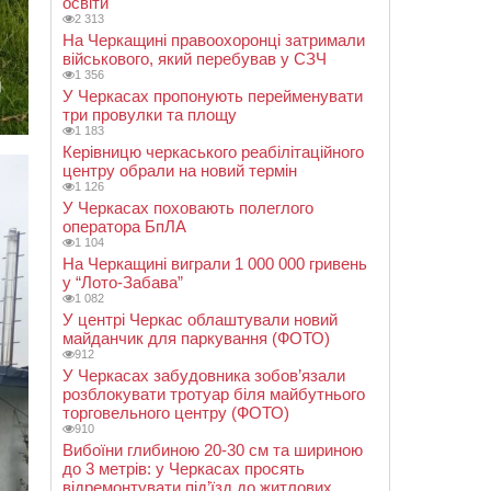
освіти
2 313
На Черкащині правоохоронці затримали
військового, який перебував у СЗЧ
1 356
У Черкасах пропонують перейменувати
три провулки та площу
1 183
Керівницю черкаського реабілітаційного
центру обрали на новий термін
1 126
У Черкасах поховають полеглого
оператора БпЛА
1 104
На Черкащині виграли 1 000 000 гривень
у “Лото-Забава”
1 082
У центрі Черкас облаштували новий
майданчик для паркування (ФОТО)
912
У Черкасах забудовника зобов’язали
розблокувати тротуар біля майбутнього
торговельного центру (ФОТО)
910
Вибоїни глибиною 20-30 см та шириною
до 3 метрів: у Черкасах просять
відремонтувати під’їзд до житлових