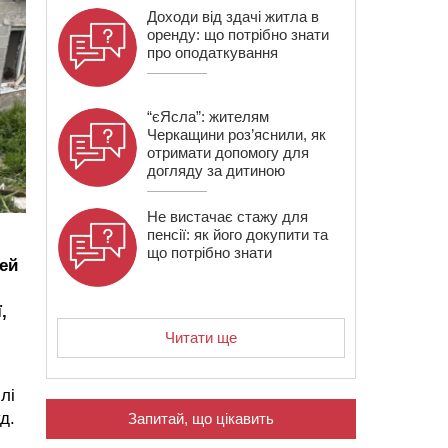
Доходи від здачі житла в
оренду: що потрібно знати
про оподаткування
“єЯсла”: жителям
Черкащини роз’яснили, як
отримати допомогу для
догляду за дитиною
Не вистачає стажу для
пенсії: як його докупити та
що потрібно знати
ей
,
Читати ще
лі
д.
Запитай, що цікавить