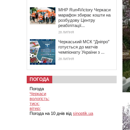
MHP Run4Victory Черкаси
марафон збирає кошти на
розбудову Центру
реабілітації...
28 ЛИПНЯ
Черкаський МСК “Дніпро”
готується до матчів
чемпіонату України з ...
28 ЛИПНЯ
ПОГОДА
Погода
Черкаси
вологість:
тиск:
вітер:
Погода на 10 днів від
sinoptik.ua