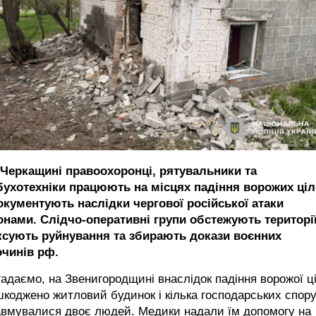
 Черкащині правоохоронці, рятувальники та
бухотехніки працюють на місцях падіння ворожих ціл
документують наслідки чергової російської атаки
онами. Слідчо-оперативні групи обстежують території
ксують руйнування та збирають докази воєнних
очинів рф.
адаємо, на Звенигородщині внаслідок падіння ворожої ці
коджено житловий будинок і кілька господарських спору
авмувалися двоє людей. Медики надали їм допомогу на