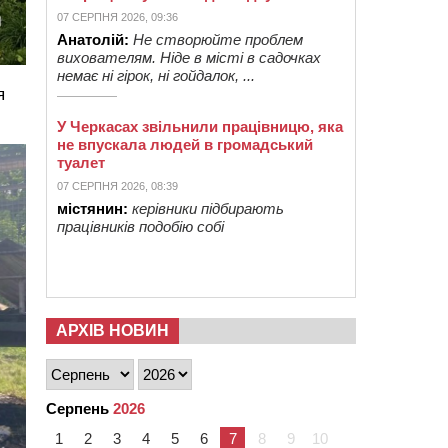
07 СЕРПНЯ 2026, 09:36
Анатолій:
Не створюйте проблем
вихователям. Ніде в місті в садочках
немає ні гірок, ні гойдалок, ...
я
У Черкасах звільнили працівницю, яка
не впускала людей в громадський
туалет
07 СЕРПНЯ 2026, 08:39
містянин:
керівники підбирають
працівників подобію собі
АРХІВ НОВИН
Серпень
2026
1
2
3
4
5
6
7
8
9
10