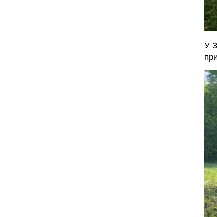
У З
при