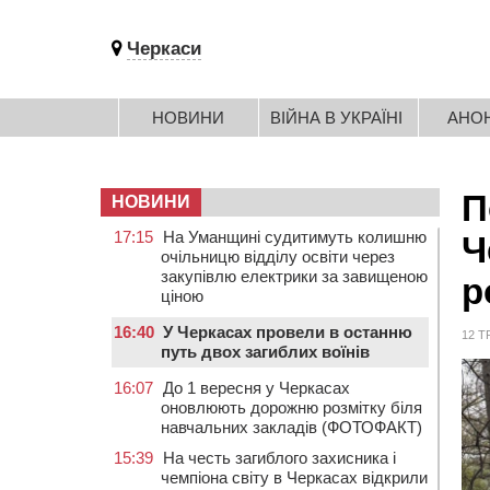
Черкаси
НОВИНИ
ВІЙНА В УКРАЇНІ
АНО
П
НОВИНИ
17:15
На Уманщині судитимуть колишню
Ч
очільницю відділу освіти через
закупівлю електрики за завищеною
р
ціною
16:40
У Черкасах провели в останню
12 Т
путь двох загиблих воїнів
16:07
До 1 вересня у Черкасах
оновлюють дорожню розмітку біля
навчальних закладів (ФОТОФАКТ)
15:39
На честь загиблого захисника і
чемпіона світу в Черкасах відкрили