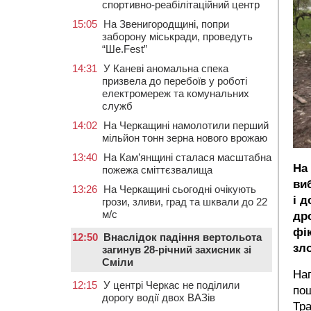
спортивно-реабілітаційний центр
15:05
На Звенигородщині, попри
заборону міськради, проведуть
“Ше.Fest”
14:31
У Каневі аномальна спека
призвела до перебоїв у роботі
електромереж та комунальних
служб
14:02
На Черкащині намолотили перший
мільйон тонн зерна нового врожаю
13:40
На Кам’янщині сталася масштабна
На
пожежа сміттєзвалища
ви
13:26
На Черкащині сьогодні очікують
і 
грози, зливи, град та шквали до 22
м/с
др
фі
12:50
Внаслідок падіння вертольота
зл
загинув 28-річний захисник зі
Сміли
Наг
12:15
У центрі Черкас не поділили
пош
дорогу водії двох ВАЗів
Тр