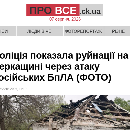
ПРО
ВСЕ
.ck.ua
07 серпня, 2026
НСИ
ЛЮДИ В ЧЕ
ФОТОРЕПОРТАЖ
РІЗНЕ
оліція показала руйнації на
еркащині через атаку
осійських БпЛА (ФОТО)
РАВНЯ 2026, 11:19