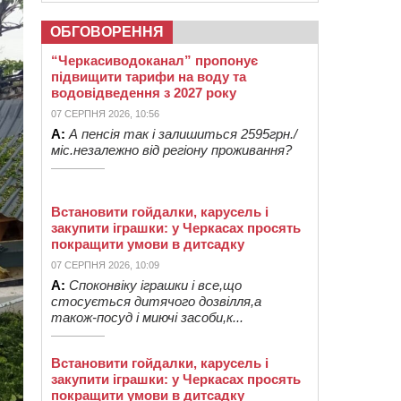
ОБГОВОРЕННЯ
“Черкасиводоканал” пропонує
підвищити тарифи на воду та
водовідведення з 2027 року
07 СЕРПНЯ 2026, 10:56
А:
А пенсія так і залишиться 2595грн./
міс.незалежно від регіону проживання?
Встановити гойдалки, карусель і
закупити іграшки: у Черкасах просять
покращити умови в дитсадку
07 СЕРПНЯ 2026, 10:09
А:
Споконвіку іграшки і все,що
стосується дитячого дозвілля,а
також-посуд і миючі засоби,к...
Встановити гойдалки, карусель і
закупити іграшки: у Черкасах просять
покращити умови в дитсадку