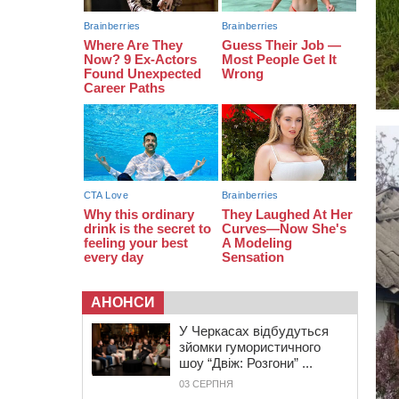
серед вступників
АНОНСИ
У Черкасах відбудуться
зйомки гумористичного
шоу “Двіж: Розгони” ...
03 СЕРПНЯ