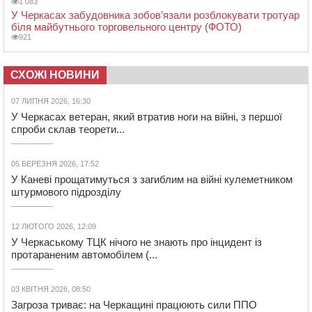
1 083
У Черкасах забудовника зобов’язали розблокувати тротуар
біля майбутнього торговельного центру (ФОТО)
921
СХОЖІ НОВИНИ
07 ЛИПНЯ 2026, 16:30
У Черкасах ветеран, який втратив ноги на війні, з першої
спроби склав теорети...
05 БЕРЕЗНЯ 2026, 17:52
У Каневі прощатимуться з загиблим на війні кулеметником
штурмового підрозділу
12 ЛЮТОГО 2026, 12:09
У Черкаському ТЦК нічого не знають про інцидент із
протараненим автомобілем (...
03 КВІТНЯ 2026, 08:50
Загроза триває: на Черкащині працюють сили ППО