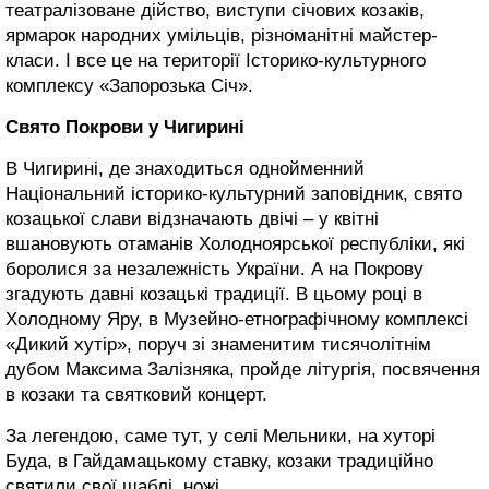
театралізоване дійство, виступи січових козаків,
ярмарок народних умільців, різноманітні майстер-
класи. І все це на території Історико-культурного
комплексу «Запорозька Січ».
Свято Покрови у Чигирині
В Чигирині, де знаходиться однойменний
Національний історико-культурний заповідник, свято
козацької слави відзначають двічі – у квітні
вшановують отаманів Холодноярської республіки, які
боролися за незалежність України. А на Покрову
згадують давні козацькі традиції. В цьому році в
Холодному Яру, в Музейно-етнографічному комплексі
«Дикий хутір», поруч зі знаменитим тисячолітнім
дубом Максима Залізняка, пройде літургія, посвячення
в козаки та святковий концерт.
За легендою, саме тут, у селі Мельники, на хуторі
Буда, в Гайдамацькому ставку, козаки традиційно
святили свої шаблі, ножі.