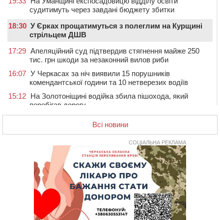
19:33
На Уманщині експосадовицю відділу освіти
судитимуть через завдані бюджету збитки
18:30
У Єрках прощатимуться з полеглим на Курщині
стрільцем ДШВ
17:29
Апеляційний суд підтвердив стягнення майже 250
тис. грн шкоди за незаконний вилов риби
16:07
У Черкасах за ніч виявили 15 порушників
комендантської години та 10 нетверезих водіїв
15:12
На Золотоніщині водійка збила пішохода, який
перебігав дорогу
14:11
На Черкащині прокуратура через суд вимагає взяти
Всі новини
під охорону 188-річну церкву
13:00
У Смілі біля магазину під колесами вантажівки
СОЦІАЛЬНА РЕКЛАМА
загинула жінка
11:33
У Черкасах пропонують для приватизації
п’ятиповерховий об’єкт у центрі міста
10:00
Не вистачає стажу для пенсії: як його докупити та що
потрібно знати
08:23
У Черкасах виявили низку недоліків у гуртожитку, де
проживають ВПО