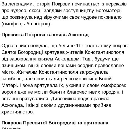
За легендами, історія Покрови починається з переказів
про чудеса, скоєні завдяки заступництву Богоматері,
що розкинула над віруючими своє чудове покривало
(омофор, або покров).
Пресвята Покрова та князь Аскольд
Одна з них оповідає, що більше 11 століть тому покров
Святої Богородиці врятував жителів Константинополя
від завоювання князем Аскольдом. Тоді, будучи ще
язичником, він зі своїми воїнами осадив православне
місто. Жителям Константинополя загрожувала
загибель, але вони стали ревно молитися Божій
Матері. І вона врятувала їх, укривши своїм омофором:
вороги вже не могли бачити благочестивих городян, і
останні врятувалися. Дивовижна подія вразила
Аскольда, і він зі своїми дружинниками прийняв
християнство.
Покрова Пресвятої Богородиці та врятована