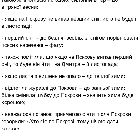
вітряної весни;
- якщо на Покрову не випав перший сніг, його не буде і
в листопаді;
- перший сніг – до безлічі весіль, зі снігом порівнювали
покрив нареченої – фату;
- також помітили, що якщо на Покрову випав перший
сніг, то буде він йти і на Дмитра – 8 листопада;
- якщо листя з вишень не опало – до теплої зими;
- відлетіли журавлі до Покрови – до ранньої зими;
білка змінила шубку до Покрови – значить зима буде
хорошою;
- вважалося поганою прикметою сіяти після Покрови,
говорили: «Хто сіє по Покрові, тому нічого дати
корові».