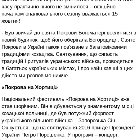
часу практично нічого не змінилося – офіційно
початком опалювального сезону вважається 15
жовтня!
- Був звичай до свята Покрови Богоматері вселятися в
новий будинок, щоб його оберігала Богородиця. Свято
Покрови в Україні також пов'язане з багатовіковими
традиціями козацтва. Святкування, що сягають
традицій і ритуалів українського війська, проводяться
в багатьох українських містах, і про найцікавіші з цих
дійств ми розповімо нижче.
«Покрова на Хортиці»
Національний фестиваль «Покрова на Хортиці» вже
став щорічним. Він відбувається у знаменитому місці
козацької вольниці, де був потужний форпост
українського вільного війська – Запорозька Січ.
Очікується, що на святкування-2016 приїде Президент
України Петро Порошенко. У програмі – концерт,