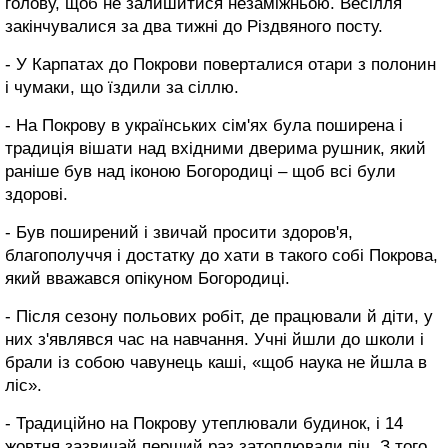
голову, щоб не залишитися незаміжньою. Весілля
закінчувалися за два тижні до Різдвяного посту.
- У Карпатах до Покрови поверталися отари з полонин
і чумаки, що їздили за сіллю.
- На Покрову в українських сім'ях була поширена і
традиція вішати над вхідними дверима рушник, який
раніше був над іконою Богородиці – щоб всі були
здорові.
- Був поширений і звичай просити здоров'я,
благополуччя і достатку до хати в такого собі Покрова,
який вважався опікуном Богородиці.
- Після сезону польових робіт, де працювали й діти, у
них з'являвся час на навчання. Учні йшли до школи і
брали із собою чавунець каші, «щоб наука не йшла в
ліс».
- Традиційно на Покрову утеплювали будинок, і 14
жовтня зазвичай перший раз затоплювали піч. З того