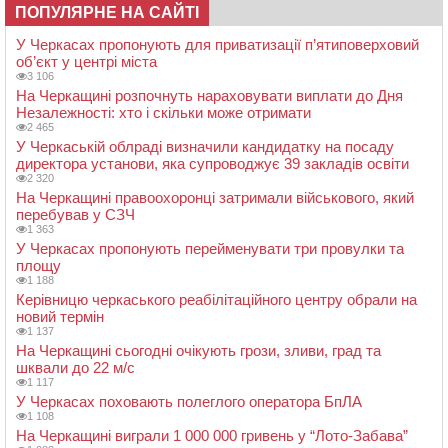
ПОПУЛЯРНЕ НА САЙТІ
У Черкасах пропонують для приватизації п’ятиповерховий
об’єкт у центрі міста
3 106
На Черкащині розпочнуть нараховувати виплати до Дня
Незалежності: хто і скільки може отримати
2 465
У Черкаській облраді визначили кандидатку на посаду
директора установи, яка супроводжує 39 закладів освіти
2 320
На Черкащині правоохоронці затримали військового, який
перебував у СЗЧ
1 363
У Черкасах пропонують перейменувати три провулки та
площу
1 188
Керівницю черкаського реабілітаційного центру обрали на
новий термін
1 137
На Черкащині сьогодні очікують грози, зливи, град та
шквали до 22 м/с
1 117
У Черкасах поховають полеглого оператора БпЛА
1 108
На Черкащині виграли 1 000 000 гривень у “Лото-Забава”