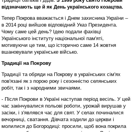
традиції батьків і дідів.
З 1999 року свято Покрови
відзначають ще й як День українського козацтва.
Тепер Покрова вважається і Днем захисника України –
в 2014 році вийшов відповідний Указ Президента.
Чому саме цей день? Ідею подали фахівці
Українського інституту національної пам'яті,
мотивуючи це тим, що історично саме 14 жовтня
вшановували українське військо.
Традиції на Покрову
Традиції та обряди на Покрову в українських сім'ях
пов'язані як з порою року і сезонністю селянських
робіт, так і з народними звичаями.
- Після Покрови в Україні наступав період весіль. У цей
час закінчувалися польові роботи, урожай вирушав у
засіки, і з'являвся час для свят. У селах починалися
вечорниці, сватання. Дівчата ходили до церкви і
молилися до Богородиці: просили, щоб вона покрила