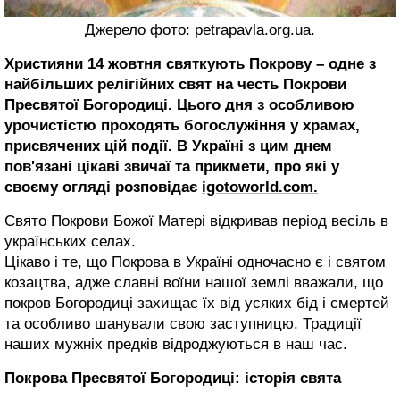
Джерело фото: petrapavla.org.ua.
Християни 14 жовтня святкують Покрову – одне з
найбільших релігійних свят на честь Покрови
Пресвятої Богородиці. Цього дня з особливою
урочистістю проходять богослужіння у храмах,
присвячених цій події. В Україні з цим днем
пов'язані цікаві звичаї та прикмети, про які у
своєму огляді розповідає
igotoworld.com.
Свято Покрови Божої Матері відкривав період весіль в
українських селах.
Цікаво і те, що Покрова в Україні одночасно є і святом
козацтва, адже славні воїни нашої землі вважали, що
покров Богородиці захищає їх від усяких бід і смертей
та особливо шанували свою заступницю. Традиції
наших мужніх предків відроджуються в наш час.
Покрова Пресвятої Богородиці: історія свята