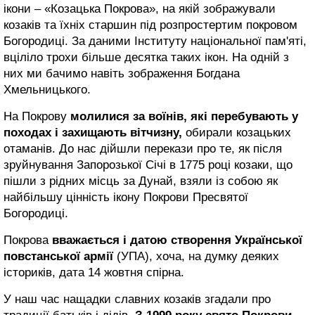
ікони – «Козацька Покрова», на якій зображували
козаків та їхніх старшин під розпростертим покровом
Богородиці. За даними Інституту національної пам'яті,
вціліло трохи більше десятка таких ікон. На одній з
них ми бачимо навіть зображення Богдана
Хмельницького.
На Покрову
молилися за воїнів, які перебувають у
походах і захищають вітчизну,
обирали козацьких
отаманів. До нас дійшли перекази про те, як після
зруйнування Запорозької Січі в 1775 році козаки, що
пішли з рідних місць за Дунай, взяли із собою як
найбільшу цінність ікону Покрови Пресвятої
Богородиці.
Покрова
вважається і датою створення Української
повстанської армії
(УПА), хоча, на думку деяких
істориків, дата 14 жовтня спірна.
У наш час нащадки славних козаків згадали про