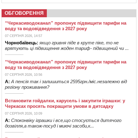
ОБГОВОРЕННЯ
“Черкасиводоканал” пропонує підвищити тарифи на
воду та водовідведення з 2027 року
07 СЕРПНЯ 2026, 14:57
Чорнобаївець:
якщо гривня піде в круте піке, то не
врятують ці підвищення жоден тариф- підвищений чи ...
“Черкасиводоканал” пропонує підвищити тарифи на
воду та водовідведення з 2027 року
07 СЕРПНЯ 2026, 10:56
А:
А пенсія так і залишиться 2595грн./міс.незалежно від
регіону проживання?
Встановити гойдалки, карусель і закупити іграшки: у
Черкасах просять покращити умови в дитсадку
07 СЕРПНЯ 2026, 10:09
А:
Споконвіку іграшки і все,що стосується дитячого
дозвілля,а також-посуд і миючі засоби,к...