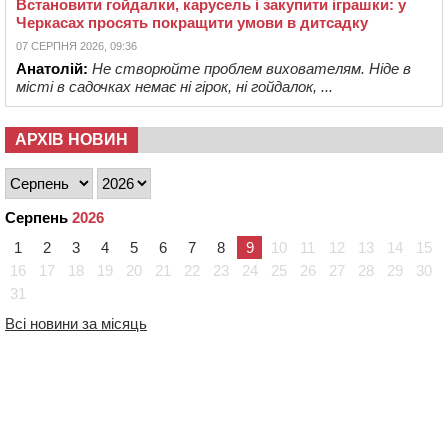
Встановити гойдалки, карусель і закупити іграшки: у
Черкасах просять покращити умови в дитсадку
07 СЕРПНЯ 2026, 09:36
Анатолій:
Не створюйте проблем вихователям. Ніде в
місті в садочках немає ні гірок, ні гойдалок, ...
АРХІВ НОВИН
Серпень
2026
1
2
3
4
5
6
7
8
9
10
11
12
13
14
15
16
17
18
19
20
21
22
23
24
25
26
27
28
29
30
31
Всі новини за місяць