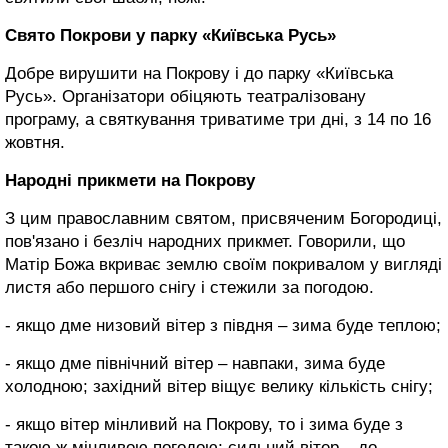
Свято Покрови у парку «Київська Русь»
Добре вирушити на Покрову і до парку «Київська
Русь». Організатори обіцяють театралізовану
програму, а святкування триватиме три дні, з 14 по 16
жовтня.
Народні прикмети на Покрову
З цим православним святом, присвяченим Богородиці,
пов'язано і безліч народних прикмет. Говорили, що
Матір Божа вкриває землю своїм покривалом у вигляді
листя або першого снігу і стежили за погодою.
- якщо дме низовий вітер з півдня – зима буде теплою;
- якщо дме північний вітер – навпаки, зима буде
холодною; західний вітер віщує велику кількість снігу;
- якщо вітер мінливий на Покрову, то і зима буде з
такою ж мінливою погодою; сильний вітер – до