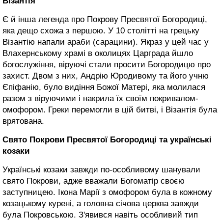
Візантія
Є й інша легенда про Покрову Пресвятої Богородиці,
яка дещо схожа з першою. У 10 столітті на грецьку
Візантію напали араби (сарацини). Якраз у цей час у
Влахернському храмі в околицях Царграда йшло
богослужіння, віруючі стали просити Богородицю про
захист. Двом з них, Андрію Юродивому та його учню
Єпіфанію, було видіння Божої Матері, яка молилася
разом з віруючими і накрила їх своїм покривалом-
омофором. Греки перемогли в цій битві, і Візантія була
врятована.
Свято Покрови Пресвятої Богородиці та українські
козаки
Українські козаки завжди по-особливому шанували
свято Покрови, адже вважали Богоматір своєю
заступницею. Ікона Марії з омофором була в кожному
козацькому курені, а головна січова церква завжди
була Покровською. З'явився навіть особливий тип