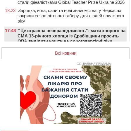
стали фіналістками Global Teacher Prize Ukraine 2026
18:23
Зарядка, йога, сапи та нові знайомства: у Черкасах
закрили сезон літнього табору для людей поважного
віку
17:48
“Це страшна несправедливість”: мати хворого на
СМА 13-річного хлопця із Драбівщини просить
ОВА виділити кошти на дороговартісні ліки
17:15
На Уманщині судитимуть колишню очільницю відділу
Всі новини
освіти через закупівлю електрики за завищеною
ціною
СОЦІАЛЬНА РЕКЛАМА
16:40
У Черкасах провели в останню путь двох
загиблих воїнів
16:07
До 1 вересня у Черкасах оновлюють дорожню
розмітку біля навчальних закладів (ФОТОФАКТ)
15:39
На честь загиблого захисника і чемпіона світу в
Черкасах відкрили спортивно-реабілітаційний центр
15:05
На Звенигородщині, попри заборону міськради,
проведуть “Ше.Fest”
14:31
У Каневі аномальна спека призвела до перебоїв у