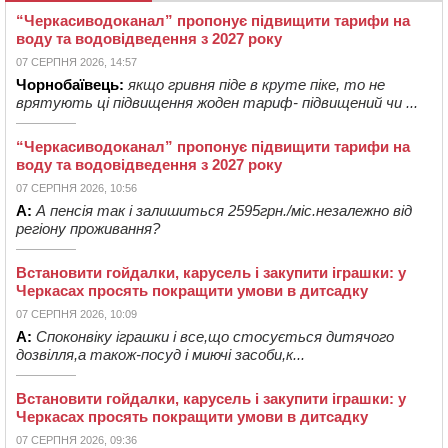
“Черкасиводоканал” пропонує підвищити тарифи на
воду та водовідведення з 2027 року
07 СЕРПНЯ 2026, 14:57
Чорнобаївець:
якщо гривня піде в круте піке, то не
врятують ці підвищення жоден тариф- підвищений чи ...
“Черкасиводоканал” пропонує підвищити тарифи на
воду та водовідведення з 2027 року
07 СЕРПНЯ 2026, 10:56
А:
А пенсія так і залишиться 2595грн./міс.незалежно від
регіону проживання?
Встановити гойдалки, карусель і закупити іграшки: у
Черкасах просять покращити умови в дитсадку
07 СЕРПНЯ 2026, 10:09
А:
Споконвіку іграшки і все,що стосується дитячого
дозвілля,а також-посуд і миючі засоби,к...
Встановити гойдалки, карусель і закупити іграшки: у
Черкасах просять покращити умови в дитсадку
07 СЕРПНЯ 2026, 09:36