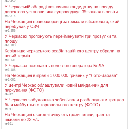
2 452
У Черкаській облраді визначили кандидатку на посаду
директора установи, яка супроводжує 39 закладів освіти
2 314
На Черкащині правоохоронці затримали військового, який
перебував у СЗЧ
1 358
У Черкасах пропонують перейменувати три провулки та
площу
1 183
Керівницю черкаського реабілітаційного центру обрали на
новий термін
1 131
У Черкасах поховають полеглого оператора БпЛА
1 106
На Черкащині виграли 1 000 000 гривень у “Лото-Забава”
1 082
У центрі Черкас облаштували новий майданчик для
паркування (ФОТО)
912
У Черкасах забудовника зобов’язали розблокувати тротуар
біля майбутнього торговельного центру (ФОТО)
911
На Черкащині сьогодні очікують грози, зливи, град та
шквали до 22 м/с
891