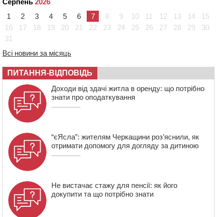
Серпень
2026
Черкасах просять покращити умови в дитсадку
1
2
3
4
5
6
7
8
9
10
11
12
13
14
15
08:22
“На щиті” у Чорнобаївську громаду повертається
16
17
18
19
20
21
22
23
24
25
26
27
28
29
30
полеглий біля Кліщіївки воїн
31
07:30
Понад 968 мільйонів гривень земельного податку
Всі новини за місяць
сплатили на Черкащині
06 СЕРПНЯ 2026, ЧЕТВЕР
ПИТАННЯ-ВІДПОВІДЬ
21:13
Вісім медалей, з яких чотири золоті: черкаські
Доходи від здачі житла в оренду: що потрібно
спортсмени тріумфували на чемпіонаті України
знати про оподаткування
“єЯсла”: жителям Черкащини роз’яснили, як
отримати допомогу для догляду за дитиною
Не вистачає стажу для пенсії: як його
докупити та що потрібно знати