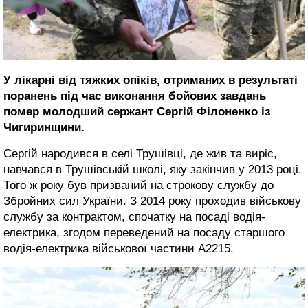
У лікарні від тяжких опіків, отриманих в результаті
поранень під час виконання бойових завдань
помер молодший сержант Сергій Філоненко із
Чигиринщини.
Сергій народився в селі Трушівці, де жив та виріс,
навчався в Трушівській школі, яку закінчив у 2013 році.
Того ж року був призваний на строкову службу до
Збройних сил України. З 2014 року проходив військову
службу за контрактом, спочатку на посаді водія-
електрика, згодом переведений на посаду старшого
водія-електрика військової частини А2215.