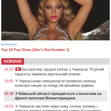
НОВИНИ
16:32
Без розтину грудної клітки: у Черкасах 75-річній
пацієнтці замінили аортальний клапан
16:00
У Черкаському онкоцентрі встановили сонячну
електростанцію за понад пів мільйона гривень
15:30
У Київській області прощаються з полеглим на
фронті жителем Монастирищини
14:53
У Черкасах містяни через нову скляну зупинку і
вирізані дерева потерпають від спеки: Бондаренко