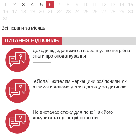
18:07
Боксерка з Черкащини готується до чемпіонату
1
2
3
4
5
6
7
8
9
10
11
12
13
14
15
Європи серед молоді
16
17
18
19
20
21
22
23
24
25
26
27
28
29
30
17:30
На Черкащині державі повернуть понад 2,6 га земель
31
природно-заповідного фонду
Всі новини за місяць
16:55
На Лисянщині проведуть в останню путь
полеглого внаслідок атаки FPV-дрона воїна
ПИТАННЯ-ВІДПОВІДЬ
16:16
У Дахнівському лісництві екоінспектори натрапили на
Доходи від здачі житла в оренду: що потрібно
незаконне будівництво
знати про оподаткування
15:38
У лікарні померла жінка, яку на пішохідному переході
в Черкаському районі збила автівка
“єЯсла”: жителям Черкащини роз’яснили, як
отримати допомогу для догляду за дитиною
Не вистачає стажу для пенсії: як його
докупити та що потрібно знати