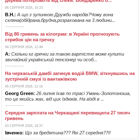
дерева потерпають від спеки: Бондаренко о...
06 СЕРПНЯ 2026, 15:23
В.Н.:
А що з зупинкою Дружби народів?Чому вона
скляна(обідрана,брудна,розрахована на 3 людини...
Від 80 гривень за кілограм: в Україні прогнозують
стрибок цін на гречку
06 СЕРПНЯ 2026, 12:48
А:
Скільки кг гречки за такою вартістю може купити
звичайний український пенсіонер чи особ...
На черкаській дамбі загинув водій BMW, зіткнувшись на
зустрічній смузі із вантажівкою
05 СЕРПНЯ 2026, 12:16
Georg Green:
26 липня їхав по трасі Умань-Золотоноша,
то це якийсь жах, від цих їздюків. На вїзді в ...
Середня зарплата на Черкащині перевищила 27 тисяч
гривень
03 СЕРПНЯ 2026, 18:37
Івченко:
Що за бредятина??? Які 27 середня??!!