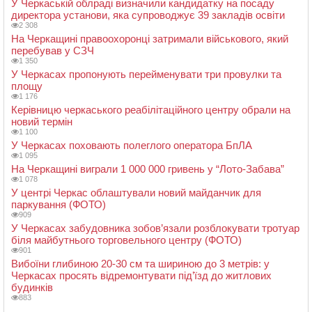
У Черкаській облраді визначили кандидатку на посаду
директора установи, яка супроводжує 39 закладів освіти
2 308
На Черкащині правоохоронці затримали військового, який
перебував у СЗЧ
1 350
У Черкасах пропонують перейменувати три провулки та
площу
1 176
Керівницю черкаського реабілітаційного центру обрали на
новий термін
1 100
У Черкасах поховають полеглого оператора БпЛА
1 095
На Черкащині виграли 1 000 000 гривень у “Лото-Забава”
1 078
У центрі Черкас облаштували новий майданчик для
паркування (ФОТО)
909
У Черкасах забудовника зобов’язали розблокувати тротуар
біля майбутнього торговельного центру (ФОТО)
901
Вибоїни глибиною 20-30 см та шириною до 3 метрів: у
Черкасах просять відремонтувати під’їзд до житлових
будинків
883