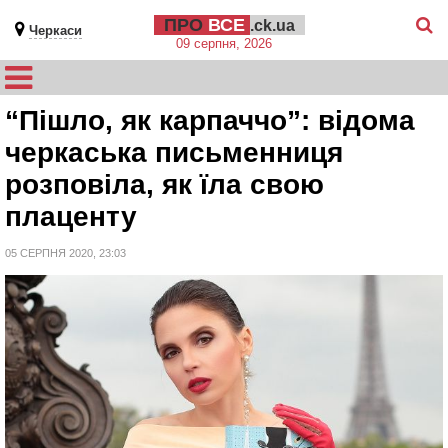
ПРО
ВСЕ
.ck.ua
Черкаси
09 серпня, 2026
“Пішло, як карпаччо”: відома
черкаська письменниця
розповіла, як їла свою
плаценту
05 СЕРПНЯ 2020, 23:03