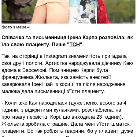
фото з мережі
Співачка та письменниця Ірена Карпа розповіла, як
їла свою плаценту. Пише "
ТСН
".
Так, на сторінці в Instagram знаменитість пригадала
свої другі пологи. Артистка народжувала дівчинку Каю
вдома в Барселоні. Помічницею Карпи була
француженка Жюльєта, яка замість анестезії
заварювала Ірені чай із кориці та після народження
малюка дала письменниці з’їсти плаценту.
- Коли вже Кая народилася (дуже легко, всього за 4
години, з відкритими кулачками, розслаблена, на
противагу первістці Корі, що виходила 23 години),
Жюльєта зробила страшне. Дала мені з’їсти шматок
плаценти. Бо так роблять тварини, бо у плаценті дуже