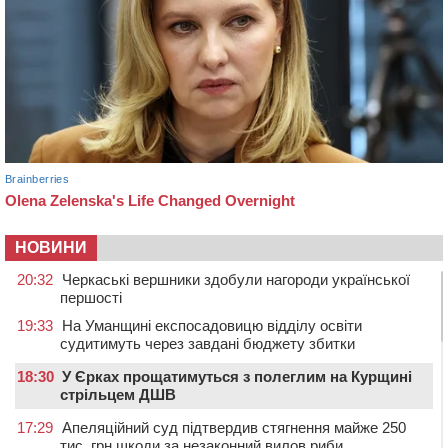
НОВИНИ
20:32
Черкаські вершники здобули нагороди української
першості
19:33
На Уманщині експосадовицю відділу освіти
судитимуть через завдані бюджету збитки
18:30
У Єрках прощатимуться з полеглим на Курщині
стрільцем ДШВ
17:29
Апеляційний суд підтвердив стягнення майже 250
тис. грн шкоди за незаконний вилов риби