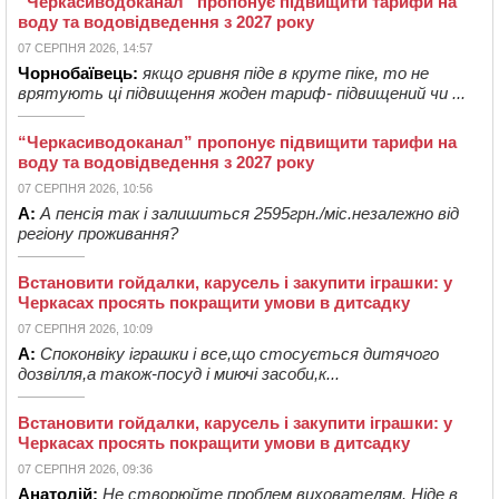
“Черкасиводоканал” пропонує підвищити тарифи на
воду та водовідведення з 2027 року
07 СЕРПНЯ 2026, 14:57
Чорнобаївець:
якщо гривня піде в круте піке, то не
врятують ці підвищення жоден тариф- підвищений чи ...
“Черкасиводоканал” пропонує підвищити тарифи на
воду та водовідведення з 2027 року
07 СЕРПНЯ 2026, 10:56
А:
А пенсія так і залишиться 2595грн./міс.незалежно від
регіону проживання?
Встановити гойдалки, карусель і закупити іграшки: у
Черкасах просять покращити умови в дитсадку
07 СЕРПНЯ 2026, 10:09
А:
Споконвіку іграшки і все,що стосується дитячого
дозвілля,а також-посуд і миючі засоби,к...
Встановити гойдалки, карусель і закупити іграшки: у
Черкасах просять покращити умови в дитсадку
07 СЕРПНЯ 2026, 09:36
Анатолій:
Не створюйте проблем вихователям. Ніде в