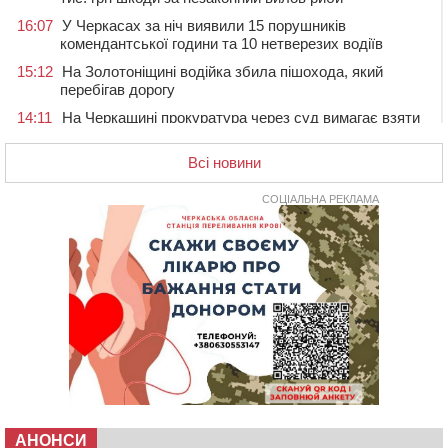
16:07
У Черкасах за ніч виявили 15 порушників
комендантської години та 10 нетверезих водіїв
15:12
На Золотоніщині водійка збила пішохода, який
перебігав дорогу
14:11
На Черкащині прокуратура через суд вимагає взяти
під охорону 188-річну церкву
Всі новини
13:00
У Смілі біля магазину під колесами вантажівки
загинула жінка
СОЦІАЛЬНА РЕКЛАМА
11:33
У Черкасах пропонують для приватизації
п’ятиповерховий об’єкт у центрі міста
10:00
Не вистачає стажу для пенсії: як його докупити та що
потрібно знати
08:23
У Черкасах виявили низку недоліків у гуртожитку, де
проживають ВПО
07 СЕРПНЯ 2026, П'ЯТНИЦЯ
20:55
На Черкащині врятували рідкісного чорного грифа
(ФОТО)
20:13
Черкаси виділять близько 20 млн грн на роботу
АНОНСИ
ліцею “Перспектива” до кінця року