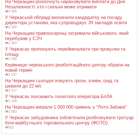
На Черкащині розпочнуть нараховувати виплати до Дня
Незалежності: хто і скільки може отримати
2 465
У Черкаській облраді визначили кандидатку на посаду
директора установи, яка супроводжує 39 закладів освіти
2 320
На Черкащині правоохоронці затримали військового, який
перебував у СЗЧ
1 363
У Черкасах пропонують перейменувати три провулки та
площу
1 188
Керівницю черкаського реабілітаційного центру обрали на
новий термін
1 137
На Черкащині сьогодні очікують грози, зливи, град та
шквали до 22 м/с
1 117
У Черкасах поховають полеглого оператора БпЛА
1 108
На Черкащині виграли 1 000 000 гривень у “Лото-Забава”
1 083
У Черкасах забудовника зобов’язали розблокувати тротуар
біля майбутнього торговельного центру (ФОТО)
921