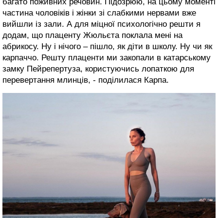
багато поживних речовин. Підозрюю, на цьому моменті
частина чоловіків і жінки зі слабкими нервами вже
вийшли із зали. А для міцної психологічно решти я
додам, що плаценту Жюльєта поклала мені на
абрикосу. Ну і нічого – пішло, як діти в школу. Ну чи як
карпаччо. Решту плаценти ми закопали в катарському
замку Пейрепертуза, користуючись лопаткою для
перевертання млинців, - поділилася Карпа.