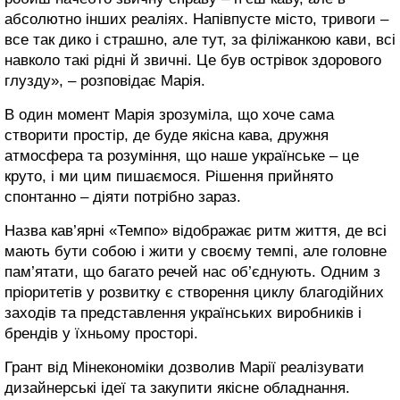
абсолютно інших реаліях. Напівпусте місто, тривоги –
все так дико і страшно, але тут, за філіжанкою кави, всі
навколо такі рідні й звичні. Це був острівок здорового
глузду», – розповідає Марія.
В один момент Марія зрозуміла, що хоче сама
створити простір, де буде якісна кава, дружня
атмосфера та розуміння, що наше українське – це
круто, і ми цим пишаємося. Рішення прийнято
спонтанно – діяти потрібно зараз.
Назва кав’ярні «Темпо» відображає ритм життя, де всі
мають бути собою і жити у своєму темпі, але головне
пам’ятати, що багато речей нас об’єднують. Одним з
пріоритетів у розвитку є створення циклу благодійних
заходів та представлення українських виробників і
брендів у їхньому просторі.
Грант від Мінекономіки дозволив Марії реалізувати
дизайнерські ідеї та закупити якісне обладнання.