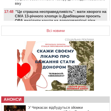
віку
17:48
“Це страшна несправедливість”: мати хворого на
СМА 13-річного хлопця із Драбівщини просить
ОВА виділити кошти на дороговартісні ліки
17:15
На Уманщині судитимуть колишню очільницю відділу
Всі новини
освіти через закупівлю електрики за завищеною
ціною
СОЦІАЛЬНА РЕКЛАМА
16:40
У Черкасах провели в останню путь двох
загиблих воїнів
16:07
До 1 вересня у Черкасах оновлюють дорожню
розмітку біля навчальних закладів (ФОТОФАКТ)
15:39
На честь загиблого захисника і чемпіона світу в
Черкасах відкрили спортивно-реабілітаційний центр
15:05
На Звенигородщині, попри заборону міськради,
проведуть “Ше.Fest”
14:31
У Каневі аномальна спека призвела до перебоїв у
роботі електромереж та комунальних служб
АНОНСИ
14:02
На Черкащині намолотили перший мільйон тонн
У Черкасах відбудуться зйомки
зерна нового врожаю