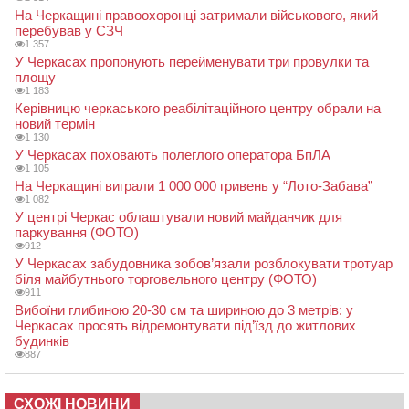
На Черкащині правоохоронці затримали військового, який
перебував у СЗЧ
1 357
У Черкасах пропонують перейменувати три провулки та
площу
1 183
Керівницю черкаського реабілітаційного центру обрали на
новий термін
1 130
У Черкасах поховають полеглого оператора БпЛА
1 105
На Черкащині виграли 1 000 000 гривень у “Лото-Забава”
1 082
У центрі Черкас облаштували новий майданчик для
паркування (ФОТО)
912
У Черкасах забудовника зобов’язали розблокувати тротуар
біля майбутнього торговельного центру (ФОТО)
911
Вибоїни глибиною 20-30 см та шириною до 3 метрів: у
Черкасах просять відремонтувати під’їзд до житлових
будинків
887
СХОЖІ НОВИНИ