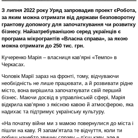
З липня 2022 року Уряд запровадив проект єРобота,
за яким можна отримати від держави безповоротну
грантову допомогу для започаткування чи розвитку
бізнесу. Найзатребуванішою серед українців є
програма мікрогрантів «Власна справа», за якою
можна отримати до 250 тис. грн.
Кучеренко Марія – власниця кав’ярні «Темпо» в
Черкасах.
Чоловік Марії зараз на фронті, тому, відчуваючи
необхідність не лише працювати, а й розвивати рідне
місто, вона вирішила започаткувати свій перший
бізнес. Маючи досвід в управлінській сфері, Марія
відкрила кав’ярню з якісною кавою й атмосферою, яка
надихає та підтримує українську культуру.
«На початку війни ми з мамою повернулися до міста і
пішли на каву. Я запам’ятала те відчуття, коли ти
робиш начебто звичну справу – п’єш каву, але в