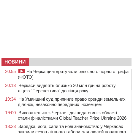
НОВИНИ
20:55
На Черкащині врятували рідкісного чорного грифа
(ФОТО)
20:13
Черкаси виділять близько 20 млн грн на роботу
ліцею “Перспектива” до кінця року
19:34
На Уманщині суд припинив право оренди земельних
ділянок, незаконно переданих іноземцем
19:00
Вихователька з Черкас і дві педагогині з області
стали фіналістками Global Teacher Prize Ukraine 2026
18:23
Зарядка, йога, сапи та нові знайомства: у Черкасах
закрили сезон літнього табору для людей поважного