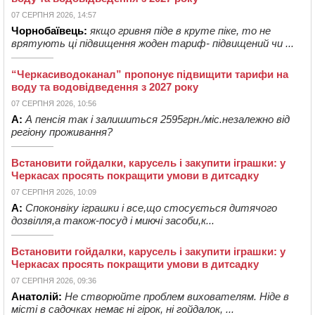
07 СЕРПНЯ 2026, 14:57
Чорнобаївець:
якщо гривня піде в круте піке, то не
врятують ці підвищення жоден тариф- підвищений чи ...
“Черкасиводоканал” пропонує підвищити тарифи на
воду та водовідведення з 2027 року
07 СЕРПНЯ 2026, 10:56
А:
А пенсія так і залишиться 2595грн./міс.незалежно від
регіону проживання?
Встановити гойдалки, карусель і закупити іграшки: у
Черкасах просять покращити умови в дитсадку
07 СЕРПНЯ 2026, 10:09
А:
Споконвіку іграшки і все,що стосується дитячого
дозвілля,а також-посуд і миючі засоби,к...
Встановити гойдалки, карусель і закупити іграшки: у
Черкасах просять покращити умови в дитсадку
07 СЕРПНЯ 2026, 09:36
Анатолій:
Не створюйте проблем вихователям. Ніде в
місті в садочках немає ні гірок, ні гойдалок, ...