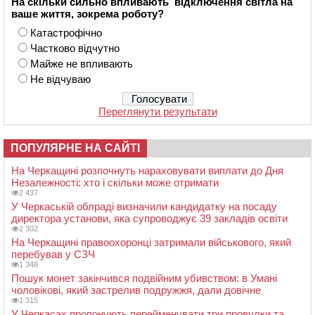
На скільки сильно впливають відключення світла на
ваше життя, зокрема роботу?
Катастрофічно
Частково відчутно
Майже не впливають
Не відчуваю
Переглянути результати
ПОПУЛЯРНЕ НА САЙТІ
На Черкащині розпочнуть нараховувати виплати до Дня
Незалежності: хто і скільки може отримати
2 437
У Черкаській облраді визначили кандидатку на посаду
директора установи, яка супроводжує 39 закладів освіти
2 302
На Черкащині правоохоронці затримали військового, який
перебував у СЗЧ
1 348
Пошук монет закінчився подвійним убивством: в Умані
чоловікові, який застрелив подружжя, дали довічне
1 315
У Черкасах пропонують перейменувати три провулки та