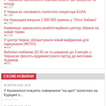
площу
1 173
У Черкасах поховають полеглого оператора БпЛА
1 094
На Черкащині виграли 1 000 000 гривень у “Лото-Забава”
1 076
Керівницю черкаського реабілітаційного центру обрали на
новий термін
1 039
У центрі Черкас облаштували новий майданчик для
паркування (ФОТО)
908
Вибоїни глибиною 20-30 см та шириною до 3 метрів: у
Черкасах просять відремонтувати під’їзд до житлових
будинків
882
СХОЖІ НОВИНИ
08 КВІТНЯ 2026, 16:40
У Калинополі очікують повернення “на щиті” полеглого на
Курщині з...