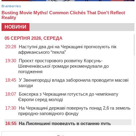
НОВИНИ
05 СЕРПНЯ 2026, СЕРЕДА
20:28
Наступні два дні на Черкащині прогнозують пік
африканського “пекла”
19:30
Проєкт просторового розвитку Корсунь-
Шевченківської громади рекомендували до
погодження
18:45
У Звенигородці влада заборонила проводити масові
заходи
18:07
Боксерка з Черкащини готується до чемпіонату
Європи серед молоді
17:30
На Черкащині державі повернуть понад 2,6 га земель
природно-заповідного фонду
16:55
На Лисянщині проведуть в останню путь
полеглого внаслідок атаки FPV-дрона воїна