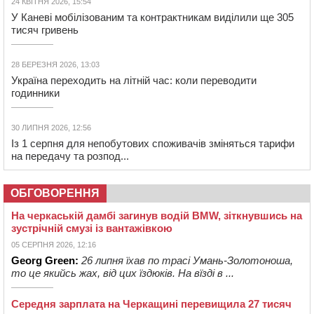
24 КВІТНЯ 2026, 15:54
У Каневі мобілізованим та контрактникам виділили ще 305
тисяч гривень
28 БЕРЕЗНЯ 2026, 13:03
Україна переходить на літній час: коли переводити
годинники
30 ЛИПНЯ 2026, 12:56
Із 1 серпня для непобутових споживачів зміняться тарифи
на передачу та розпод...
ОБГОВОРЕННЯ
На черкаській дамбі загинув водій BMW, зіткнувшись на
зустрічній смузі із вантажівкою
05 СЕРПНЯ 2026, 12:16
Georg Green:
26 липня їхав по трасі Умань-Золотоноша,
то це якийсь жах, від цих їздюків. На вїзді в ...
Середня зарплата на Черкащині перевищила 27 тисяч