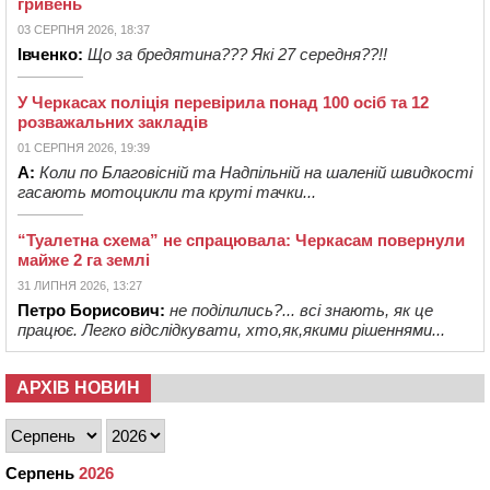
гривень
03 СЕРПНЯ 2026, 18:37
Івченко:
Що за бредятина??? Які 27 середня??!!
У Черкасах поліція перевірила понад 100 осіб та 12
розважальних закладів
01 СЕРПНЯ 2026, 19:39
А:
Коли по Благовісній та Надпільній на шаленій швидкості
гасають мотоцикли та круті тачки...
“Туалетна схема” не спрацювала: Черкасам повернули
майже 2 га землі
31 ЛИПНЯ 2026, 13:27
Петро Борисович:
не поділились?... всі знають, як це
працює. Легко відслідкувати, хто,як,якими рішеннями...
АРХІВ НОВИН
Серпень
2026