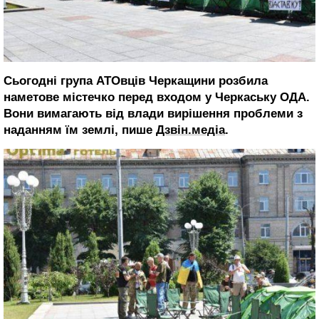
Сьогодні група АТОвців Черкащини розбила
наметове містечко перед входом у Черкаську ОДА.
Вони вимагають від влади вирішення проблеми з
наданням їм землі, пише
Дзвін.медіа
.