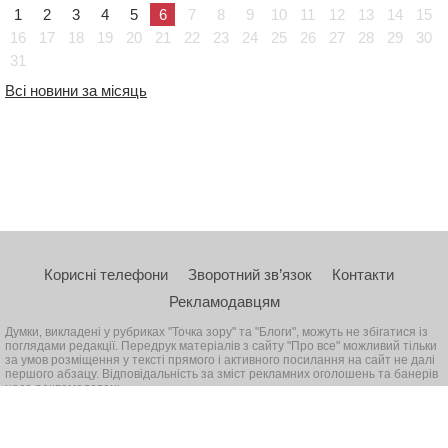
1
2
3
4
5
6
7
8
9
10
11
12
13
14
15
16
17
18
19
20
21
22
23
24
25
26
27
28
29
30
31
Всі новини за місяць
Корисні телефони
Зворотний зв’язок
Контакти
Рекламодавцям
Думки, викладені у рубриках "Точка зору" та "Блоги", можуть не збігатися із
поглядами редакції. Передрук матеріалів з сайту "Про все" можливий тільки
за умов розміщення у тексті прямого і активного посилання на сайт не далі
першого абзацу. Відповідальність за зміст рекламних оголошень та банерів
несе рекламодавець
© 2026, Всі права захищені