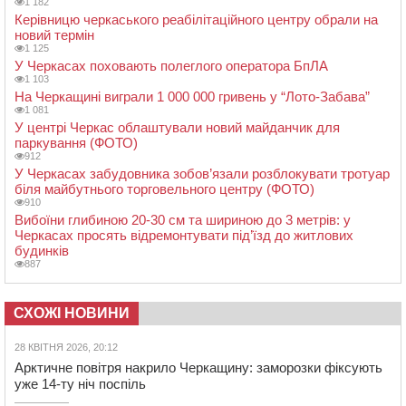
1 182
Керівницю черкаського реабілітаційного центру обрали на
новий термін
1 125
У Черкасах поховають полеглого оператора БпЛА
1 103
На Черкащині виграли 1 000 000 гривень у “Лото-Забава”
1 081
У центрі Черкас облаштували новий майданчик для
паркування (ФОТО)
912
У Черкасах забудовника зобов’язали розблокувати тротуар
біля майбутнього торговельного центру (ФОТО)
910
Вибоїни глибиною 20-30 см та шириною до 3 метрів: у
Черкасах просять відремонтувати під’їзд до житлових
будинків
887
СХОЖІ НОВИНИ
28 КВІТНЯ 2026, 20:12
Арктичне повітря накрило Черкащину: заморозки фіксують
уже 14-ту ніч поспіль