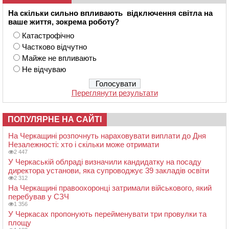
На скільки сильно впливають відключення світла на
ваше життя, зокрема роботу?
Катастрофічно
Частково відчутно
Майже не впливають
Не відчуваю
Переглянути результати
ПОПУЛЯРНЕ НА САЙТІ
На Черкащині розпочнуть нараховувати виплати до Дня
Незалежності: хто і скільки може отримати
2 447
У Черкаській облраді визначили кандидатку на посаду
директора установи, яка супроводжує 39 закладів освіти
2 312
На Черкащині правоохоронці затримали військового, який
перебував у СЗЧ
1 356
У Черкасах пропонують перейменувати три провулки та
площу