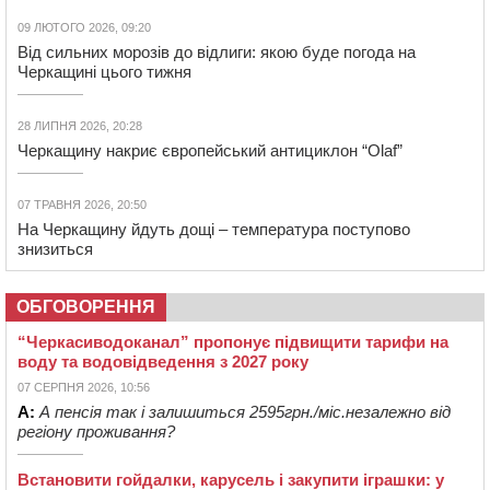
09 ЛЮТОГО 2026, 09:20
Від сильних морозів до відлиги: якою буде погода на
Черкащині цього тижня
28 ЛИПНЯ 2026, 20:28
Черкащину накриє європейський антициклон “Olaf”
07 ТРАВНЯ 2026, 20:50
На Черкащину йдуть дощі – температура поступово
знизиться
ОБГОВОРЕННЯ
“Черкасиводоканал” пропонує підвищити тарифи на
воду та водовідведення з 2027 року
07 СЕРПНЯ 2026, 10:56
А:
А пенсія так і залишиться 2595грн./міс.незалежно від
регіону проживання?
Встановити гойдалки, карусель і закупити іграшки: у