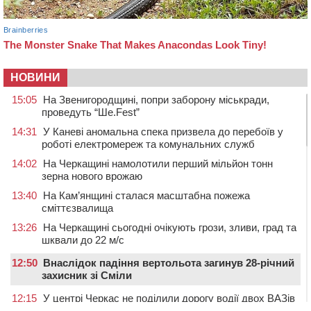
НОВИНИ
15:05
На Звенигородщині, попри заборону міськради,
проведуть “Ше.Fest”
14:31
У Каневі аномальна спека призвела до перебоїв у
роботі електромереж та комунальних служб
14:02
На Черкащині намолотили перший мільйон тонн
зерна нового врожаю
13:40
На Кам’янщині сталася масштабна пожежа
сміттєзвалища
13:26
На Черкащині сьогодні очікують грози, зливи, град та
шквали до 22 м/с
12:50
Внаслідок падіння вертольота загинув 28-річний
захисник зі Сміли
12:15
У центрі Черкас не поділили дорогу водії двох ВАЗів