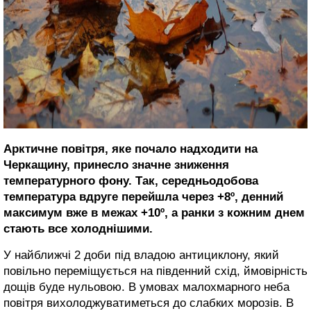
Арктичне повітря, яке почало надходити на
Черкащину, принесло значне зниження
температурного фону. Так, середньодобова
температура вдруге перейшла через +8º, денний
максимум вже в межах +10º, а ранки з кожним днем
стають все холоднішими.
У найближчі 2 доби під владою антициклону, який
повільно переміщується на південний схід, ймовірність
дощів буде нульовою. В умовах малохмарного неба
повітря вихолоджуватиметься до слабких морозів. В