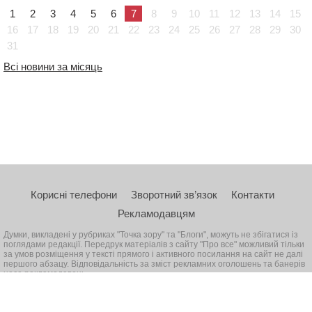
1
2
3
4
5
6
7
8
9
10
11
12
13
14
15
16
17
18
19
20
21
22
23
24
25
26
27
28
29
30
31
Всі новини за місяць
Корисні телефони
Зворотний зв’язок
Контакти
Рекламодавцям
Думки, викладені у рубриках "Точка зору" та "Блоги", можуть не збігатися із
поглядами редакції. Передрук матеріалів з сайту "Про все" можливий тільки
за умов розміщення у тексті прямого і активного посилання на сайт не далі
першого абзацу. Відповідальність за зміст рекламних оголошень та банерів
несе рекламодавець
© 2026, Всі права захищені