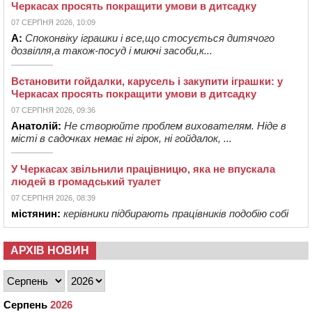
Черкасах просять покращити умови в дитсадку
07 СЕРПНЯ 2026, 10:09
А:
Споконвіку іграшки і все,що стосується дитячого
дозвілля,а також-посуд і миючі засоби,к...
Встановити гойдалки, карусель і закупити іграшки: у
Черкасах просять покращити умови в дитсадку
07 СЕРПНЯ 2026, 09:36
Анатолій:
Не створюйте проблем вихователям. Ніде в
місті в садочках немає ні гірок, ні гойдалок, ...
У Черкасах звільнили працівницю, яка не впускала
людей в громадський туалет
07 СЕРПНЯ 2026, 08:39
містянин:
керівники підбирають працівників подобію собі
АРХІВ НОВИН
Серпень
2026