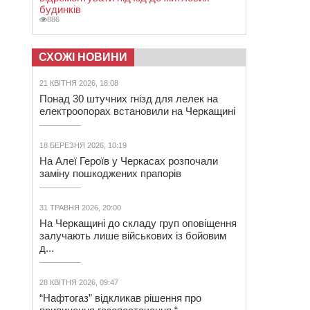
будинків
886
СХОЖІ НОВИНИ
21 КВІТНЯ 2026, 18:08
Понад 30 штучних гнізд для лелек на
електроопорах встановили на Черкащині
18 БЕРЕЗНЯ 2026, 10:19
На Алеї Героїв у Черкасах розпочали
заміну пошкоджених прапорів
31 ТРАВНЯ 2026, 20:00
На Черкащині до складу груп оповіщення
залучають лише військових із бойовим
д...
28 КВІТНЯ 2026, 09:47
“Нафтогаз” відкликав рішення про