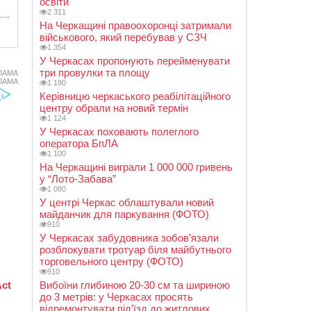
освіти
2 311
На Черкащині правоохоронці затримали
військового, який перебував у СЗЧ
1 354
У Черкасах пропонують перейменувати
три провулки та площу
ЛАМА
ЛАМА
1 180
Керівницю черкаського реабілітаційного
центру обрали на новий термін
1 124
У Черкасах поховають полеглого
оператора БпЛА
1 100
На Черкащині виграли 1 000 000 гривень
у “Лото-Забава”
1 080
У центрі Черкас облаштували новий
майданчик для паркування (ФОТО)
910
У Черкасах забудовника зобов’язали
розблокувати тротуар біля майбутнього
торговельного центру (ФОТО)
910
Вибоїни глибиною 20-30 см та шириною
до 3 метрів: у Черкасах просять
відремонтувати під’їзд до житлових