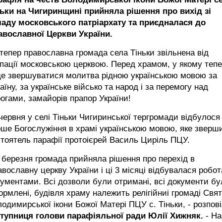
ньки на Чигиринщині прийняла рішення про вихід зі
ладу московського патріархату та приєдналася до
авославної Церкви України.
тепер православна громада села Тіньки звільнена від
пації московською церквою. Перед храмом, у якому теп
де звершуватися молитва рідною українською мовою за
аїну, за українське військо та народ і за перемогу над
огами, замайорів прапор України!
червня у селі Тіньки Чигиринської тергромади відбулося
ше Богослужіння в храмі українською мовою, яке зверш
тоятель парафії протоієрей Василь Циріль ПЦУ.
 березня громада прийняла рішення про перехід в
вославну церкву України і ці 3 місяці відбувалася робот
ументами. Всі дозволи були отримані, всі документи б
рмлені, будівля храму належить релігійниі громаді Свят
одимирської ікони Божої Матері ПЦУ с. Тіньки, - розпов
ступниця голови парафіяльної ради Юлії Хижняк.
- На