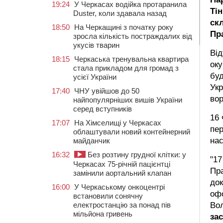
19:24
У Черкасах водійка протаранила
Ті
Duster, коли здавала назад
ск
18:50
На Черкащині з початку року
Пр
зросла кількість постраждалих від
укусів тварин
Від
18:15
Черкаська тренувальна квартира
оку
стала прикладом для громад з
бу
усієї України
Укр
17:40
ЧНУ увійшов до 50
вор
найпопулярніших вишів України
серед вступників
16 
17:07
На Хімселищі у Черкасах
пер
облаштували новий контейнерний
нас
майданчик
16:32
Без розтину грудної клітки: у
"17
Черкасах 75-річній пацієнтці
Пра
замінили аортальний клапан
док
16:00
У Черкаському онкоцентрі
офо
встановили сонячну
електростанцію за понад пів
Вол
мільйона гривень
за