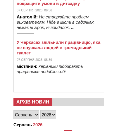
покращити умови в дитсадку
07 СЕРПНЯ 2026, 09:36
Анатолій:
Не створюйте проблем
вихователям. Ніде в місті в садочках
немає ні гірок, ні гойдалок, ...
У Черкасах звільнили працівницю, яка
не впускала людей в громадський
туалет
07 СЕРПНЯ 2026, 08:39
містянин:
керівники підбирають
працівників подобію собі
АРХІВ НОВИН
Серпень
2026