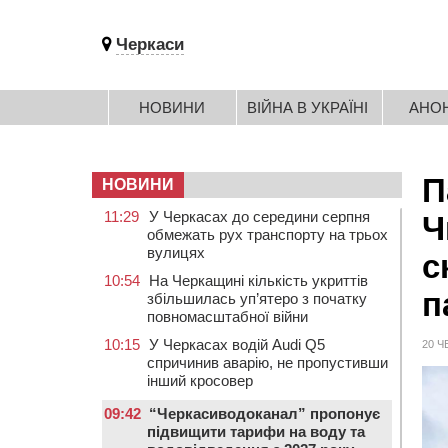
Черкаси
НОВИНИ
ВІЙНА В УКРАЇНІ
АНО
П
НОВИНИ
11:29
У Черкасах до середини серпня
Ч
обмежать рух транспорту на трьох
вулицях
с
10:54
На Черкащині кількість укриттів
п
збільшилась уп’ятеро з початку
повномасштабної війни
10:15
У Черкасах водій Audi Q5
20 Ч
спричинив аварію, не пропустивши
інший кросовер
09:42
“Черкасиводоканал” пропонує
підвищити тарифи на воду та