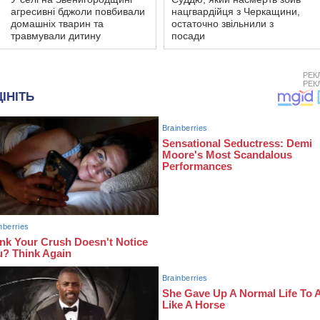
агресивні бджоли повбивали
нацгвардійця з Черкащини,
домашніх тварин та
остаточно звільнили з
травмували дитину
посади
РЕК
РЕК