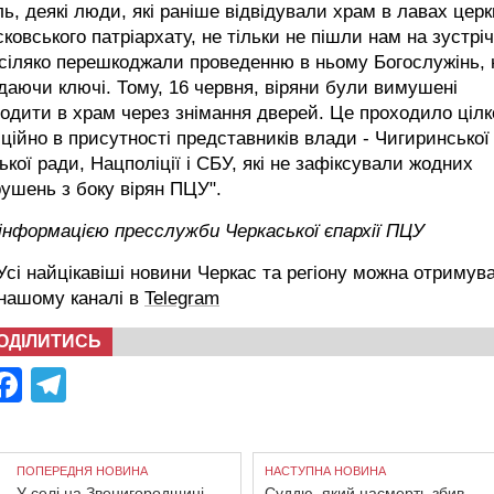
ь, деякі люди, які раніше відвідували храм в лавах цер
ковського патріархату, не тільки не пішли нам на зустріч
сіляко перешкоджали проведенню в ньому Богослужінь, 
даючи ключі. Тому, 16 червня, віряни були вимушені
одити в храм через знімання дверей. Це проходило ціл
ційно в присутності представників влади - Чигиринської
ької ради, Нацполіції і СБУ, які не зафіксували жодних
ушень з боку вірян ПЦУ".
інформацією пресслужби Черкаської єпархії ПЦУ
сі найцікавіші новини Черкас та регіону можна отримув
 нашому каналі в
Telegram
ОДІЛИТИСЬ
Facebook
Telegram
ПОПЕРЕДНЯ НОВИНА
НАСТУПНА НОВИНА
У селі на Звенигородщині
Суддю, який насмерть збив