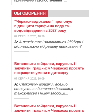
припинення газопостачання “...
ОБГОВОРЕННЯ
“Черкасиводоканал” пропонує
підвищити тарифи на воду та
водовідведення з 2027 року
07 СЕРПНЯ 2026, 10:56
А:
А пенсія так і залишиться 2595грн./
міс.незалежно від регіону проживання?
Встановити гойдалки, карусель і
закупити іграшки: у Черкасах просять
покращити умови в дитсадку
07 СЕРПНЯ 2026, 10:09
А:
Споконвіку іграшки і все,що
стосується дитячого дозвілля,а
також-посуд і миючі засоби,к...
Встановити гойдалки, карусель і
закупити іграшки: у Черкасах просять