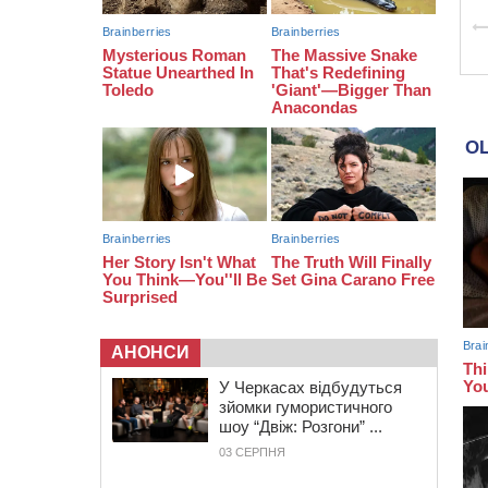
закликала до захоплення
України
12:50
“Як сказати дитині, що тато
загинув?”: для вихователів
Черкащини запускають серію
унікальних тренінгів
12:14
На Золотоніщині вже десяту
добу гасять пожежу торфу
АНОНСИ
У Черкасах відбудуться
зйомки гумористичного
шоу “Двіж: Розгони” ...
03 СЕРПНЯ