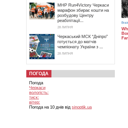
MHP Run4Victory Черкаси
марафон збирає кошти на
розбудову Центру
реабілітації...
28 ЛИПНЯ
Черкаський МСК “Дніпро”
готується до матчів
чемпіонату України з ...
28 ЛИПНЯ
ПОГОДА
Погода
Черкаси
вологість:
тиск:
вітер:
Погода на 10 днів від
sinoptik.ua