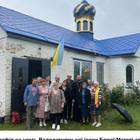
рафія на честь Володимирської ікони Божої Матері с