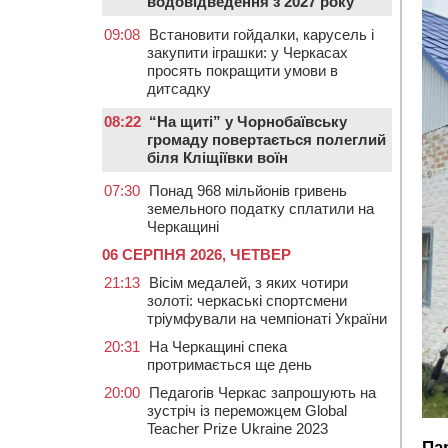
водовідведення з 2027 року
09:08
Встановити гойдалки, карусель і
закупити іграшки: у Черкасах
просять покращити умови в
дитсадку
08:22
“На щиті” у Чорнобаївську
громаду повертається полеглий
біля Кліщіївки воїн
07:30
Понад 968 мільйонів гривень
земельного податку сплатили на
Черкащині
06 СЕРПНЯ 2026, ЧЕТВЕР
21:13
Вісім медалей, з яких чотири
золоті: черкаські спортсмени
тріумфували на чемпіонаті України
20:31
На Черкащині спека
протримається ще день
20:00
Педагогів Черкас запрошують на
зустріч із переможцем Global
Teacher Prize Ukraine 2023
Па