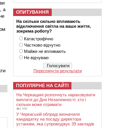
кви
, а
ОПИТУВАННЯ
не
На скільки сильно впливають
відключення світла на ваше життя,
ком
зокрема роботу?
Катастрофічно
Частково відчутно
Майже не впливають
Не відчуваю
ати
Переглянути результати
ПОПУЛЯРНЕ НА САЙТІ
На Черкащині розпочнуть нараховувати
виплати до Дня Незалежності: хто і
скільки може отримати
2 446
У Черкаській облраді визначили
кандидатку на посаду директора
установи, яка супроводжує 39 закладів