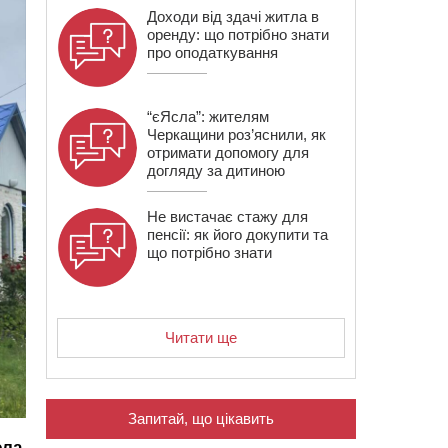
Доходи від здачі житла в
оренду: що потрібно знати
про оподаткування
“єЯсла”: жителям
Черкащини роз’яснили, як
отримати допомогу для
догляду за дитиною
Не вистачає стажу для
пенсії: як його докупити та
що потрібно знати
Читати ще
Запитай, що цікавить
ела