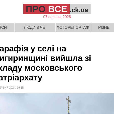
ПРО
ВСЕ
.ck.ua
07 серпня, 2026
НСИ
ЛЮДИ В ЧЕ
ФОТОРЕПОРТАЖ
РІЗНЕ
арафія у селі на
игиринщині вийшла зі
кладу московського
атріархату
ЕРВНЯ 2024, 19:15