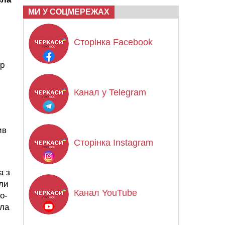
МИ У СОЦМЕРЕЖАХ
Сторінка Facebook
ер
Канал у Telegram
ив
Сторінка Instagram
а з
ули
Канал YouTube
о-
іла