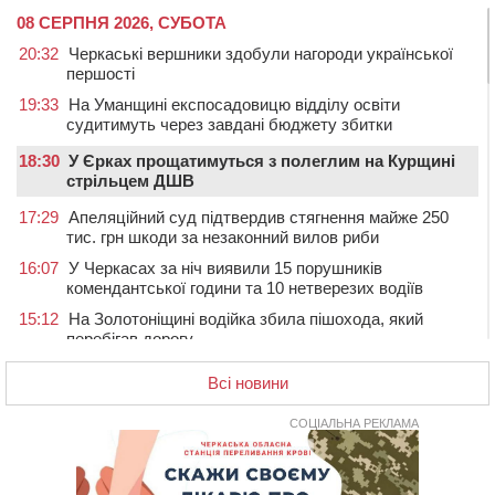
08 СЕРПНЯ 2026, СУБОТА
20:32
Черкаські вершники здобули нагороди української
першості
19:33
На Уманщині експосадовицю відділу освіти
судитимуть через завдані бюджету збитки
18:30
У Єрках прощатимуться з полеглим на Курщині
стрільцем ДШВ
17:29
Апеляційний суд підтвердив стягнення майже 250
тис. грн шкоди за незаконний вилов риби
16:07
У Черкасах за ніч виявили 15 порушників
комендантської години та 10 нетверезих водіїв
15:12
На Золотоніщині водійка збила пішохода, який
перебігав дорогу
14:11
На Черкащині прокуратура через суд вимагає взяти
Всі новини
під охорону 188-річну церкву
13:00
У Смілі біля магазину під колесами вантажівки
СОЦІАЛЬНА РЕКЛАМА
загинула жінка
11:33
У Черкасах пропонують для приватизації
п’ятиповерховий об’єкт у центрі міста