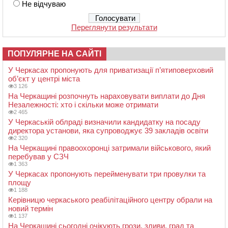
Не відчуваю
Переглянути результати
ПОПУЛЯРНЕ НА САЙТІ
У Черкасах пропонують для приватизації п’ятиповерховий
об’єкт у центрі міста
3 126
На Черкащині розпочнуть нараховувати виплати до Дня
Незалежності: хто і скільки може отримати
2 465
У Черкаській облраді визначили кандидатку на посаду
директора установи, яка супроводжує 39 закладів освіти
2 320
На Черкащині правоохоронці затримали військового, який
перебував у СЗЧ
1 363
У Черкасах пропонують перейменувати три провулки та
площу
1 188
Керівницю черкаського реабілітаційного центру обрали на
новий термін
1 137
На Черкащині сьогодні очікують грози, зливи, град та