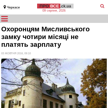
ПРО
ВСЕ
.ck.ua
Черкаси
09 серпня, 2026
Охоронцям Мисливського
замку чотири місяці не
платять зарплату
03 ЖОВТНЯ 2016, 09:10