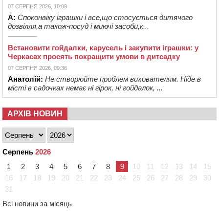
07 СЕРПНЯ 2026, 10:09
А:
Споконвіку іграшки і все,що стосується дитячого
дозвілля,а також-посуд і миючі засоби,к...
Встановити гойдалки, карусель і закупити іграшки: у
Черкасах просять покращити умови в дитсадку
07 СЕРПНЯ 2026, 09:36
Анатолій:
Не створюйте проблем вихователям. Ніде в
місті в садочках немає ні гірок, ні гойдалок, ...
АРХІВ НОВИН
Серпень
2026
1
2
3
4
5
6
7
8
9
10
11
12
13
14
15
16
17
18
19
20
21
22
23
24
25
26
27
28
29
30
31
Всі новини за місяць