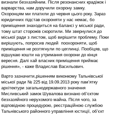
визнали безхазяйним. Після резонансних крадіжок і
варварства, нам доручили охорону замку.
Охоронцям ми платили до червня цього року. Зараз
юридичних підстав охороняти у нас немає, бо
приміщення знаходиться на балансі у міської ради,
тому штат сторожів скоротили. Ми звернулися до
міської ради з листом, щоб вирішити проблему. Поки
вирішують, попросив людей поохороняти, щоб
приміщення не розтягнули по цеглинці. Пообіцяв, що
відшукаю кошти на утримання охорони до кінця
вересня. Далі хай власник приміщення приймає
рішення», - каже Владислав Васильович.
Варто зазначити,рішенням виконкому Тальнівської
міської ради № 225 від 19.09.2013 року пам’ятку
архітектури загальнодержавного значення
Мисливський замок Шувалова визнано об’єктом
безхазяйного нерухомого майна. Після чого, за
відповідною процедурою, реєстраційною службою
Тальнівського районного управління юстиції, об’єкт