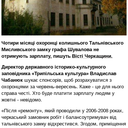
Чотири місяці охоронці колишнього Тальнівського
Мисливського замку графа Шувалова не
отримують зарплату, пишуть
Вісті Черкащини.
Директор державного історико-культурного
заповідника «Трипільська культура» Владислав
Чабанюк
шукає спонсорів, щоб розрахуватися з
охоронцями за червень-вересень. Каже - це для нього
справа честі. Хто буде платити зарплату людям у
жовтні - невідомо.
«Після «ремонту», який проводили у 2006-2008 роках,
черкаський замовник робіт і балансоутримувач від
тальнівського замку відхрестився. Згодом, приміщення