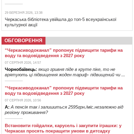
29 БЕРЕЗНЯ 2026, 13:38
Черкаська бібліотека увійшла до топ-5 всеукраїнської
культурної акції
ОБГОВОРЕННЯ
“Черкасиводоканал” пропонує підвищити тарифи на
воду та водовідведення з 2027 року
07 СЕРПНЯ 2026, 14:57
Чорнобаївець:
якщо гривня піде в круте піке, то не
врятують ці підвищення жоден тариф- підвищений чи ...
“Черкасиводоканал” пропонує підвищити тарифи на
воду та водовідведення з 2027 року
07 СЕРПНЯ 2026, 10:56
А:
А пенсія так і залишиться 2595грн./міс.незалежно від
регіону проживання?
Встановити гойдалки, карусель і закупити іграшки: у
Черкасах просять покращити умови в дитсадку