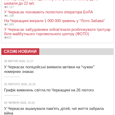
шквали до 22 м/с
1 117
У Черкасах поховають полеглого оператора БпЛА
1 108
На Черкащині виграли 1 000 000 гривень у “Лото-Забава”
1 083
У Черкасах забудовника зобов’язали розблокувати тротуар
біля майбутнього торговельного центру (ФОТО)
921
СХОЖІ НОВИНИ
28 КВІТНЯ 2026, 11:27
У Черкасах поліцейські виявили автівки на “чужих”
номерних знаках
25 ЛЮТОГО 2026, 22:15
Графік вимкнень світла по Черкащині на 26 лютого
04 ЧЕРВНЯ 2026, 10:24
У Черкасах вшанували пам’ять дітей, чиї життя забрала
війна