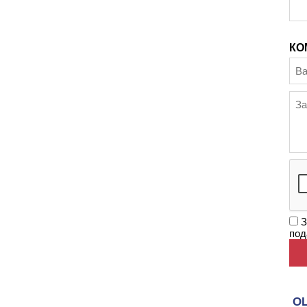
КО
З
под