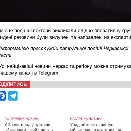
місце події інспектори викликали слідчо-оперативну груп
йдені речовини були вилучені та направлені на експерти
інформацією пресслужби патрульної поліції Черкаської
ласті
сі найцікавіші новини Черкас та регіону можна отримув
 нашому каналі в
Telegram
ОДІЛИТИСЬ
Facebook
Telegram
ПОПЕРЕДНЯ НОВИНА
НАСТУПНА НОВИНА
У Звенигородці зустріли
Уряд обмежить доступ
військового, який провів у
військових до азартних ігор