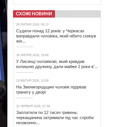
СХОЖІ НОВИНИ
09 ЛИПНЯ 2026, 09:13
Судили понад 12 років: у Черкасах
виправдали чоловіка, який нібито скинув
жін...
28 ЛИПНЯ 2026, 19:08
У Лисянці чоловікові, який кривдив
колишню дружину, дали майже 2 роки в’...
18 КВІТНЯ 2026, 10:58
На Звенигородщині чоловік підірвав
гранату у дворі
10 ЧЕРВНЯ 2026, 07:36
Заплатили по 12 тисяч гривень:
черкащанина затримали під час спроби
незаконно...