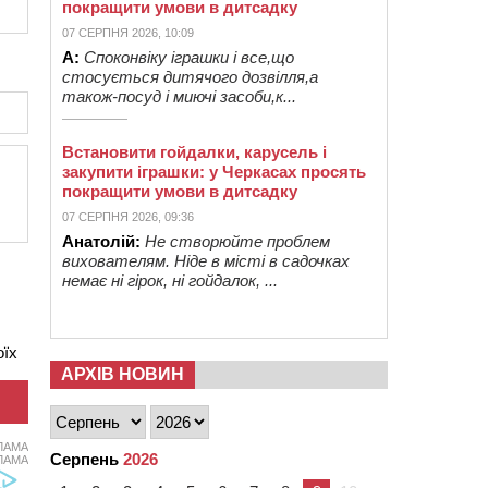
покращити умови в дитсадку
07 СЕРПНЯ 2026, 10:09
А:
Споконвіку іграшки і все,що
стосується дитячого дозвілля,а
також-посуд і миючі засоби,к...
Встановити гойдалки, карусель і
закупити іграшки: у Черкасах просять
покращити умови в дитсадку
07 СЕРПНЯ 2026, 09:36
Анатолій:
Не створюйте проблем
вихователям. Ніде в місті в садочках
немає ні гірок, ні гойдалок, ...
оїх
АРХІВ НОВИН
ЛАМА
Серпень
2026
ЛАМА