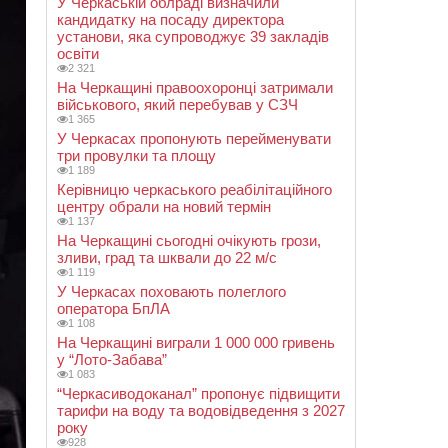
У Черкаській облраді визначили
кандидатку на посаду директора
установи, яка супроводжує 39 закладів
освіти
2 321
На Черкащині правоохоронці затримали
військового, який перебував у СЗЧ
1 365
У Черкасах пропонують перейменувати
три провулки та площу
1 189
Керівницю черкаського реабілітаційного
центру обрали на новий термін
1 137
На Черкащині сьогодні очікують грози,
зливи, град та шквали до 22 м/с
1 119
У Черкасах поховають полеглого
оператора БпЛА
1 108
На Черкащині виграли 1 000 000 гривень
у “Лото-Забава”
1 083
“Черкасиводоканал” пропонує підвищити
тарифи на воду та водовідведення з 2027
року
928