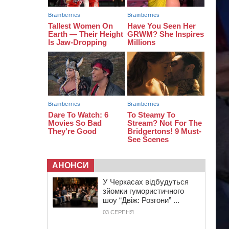
16:07
До 1 вересня у Черкасах
оновлюють дорожню розмітку біля
навчальних закладів (ФОТОФАКТ)
15:39
На честь загиблого захисника і
чемпіона світу в Черкасах відкрили
спортивно-реабілітаційний центр
АНОНСИ
У Черкасах відбудуться
зйомки гумористичного
шоу “Двіж: Розгони” ...
03 СЕРПНЯ