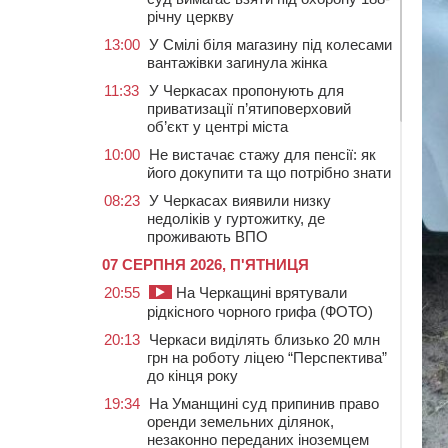
річну церкву
13:00
У Смілі біля магазину під колесами
вантажівки загинула жінка
11:33
У Черкасах пропонують для
приватизації п’ятиповерховий
об’єкт у центрі міста
10:00
Не вистачає стажу для пенсії: як
його докупити та що потрібно знати
08:23
У Черкасах виявили низку
недоліків у гуртожитку, де
проживають ВПО
07 СЕРПНЯ 2026, П'ЯТНИЦЯ
20:55
На Черкащині врятували
рідкісного чорного грифа (ФОТО)
20:13
Черкаси виділять близько 20 млн
грн на роботу ліцею “Перспектива”
до кінця року
19:34
На Уманщині суд припинив право
оренди земельних ділянок,
незаконно переданих іноземцем