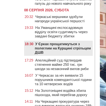
галузь до нового навчального року
08 СЕРПНЯ 2026, СУБОТА
20:32
Черкаські вершники здобули
нагороди української першості
19:33
На Уманщині експосадовицю
відділу освіти судитимуть через
завдані бюджету збитки
18:30
У Єрках прощатимуться з
полеглим на Курщині стрільцем
ДШВ
17:29
Апеляційний суд підтвердив
стягнення майже 250 тис. грн
шкоди за незаконний вилов риби
16:07
У Черкасах за ніч виявили 15
порушників комендантської години
та 10 нетверезих водіїв
15:12
На Золотоніщині водійка збила
пішохода, який перебігав дорогу
14:11
На Черкащині прокуратура через
суд вимагає взяти під охорону 188-