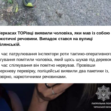
Черкасах ТОРівці виявили чоловіка, яки мав із собою
ркотичні речовини. Випадок стався на вулиці
ілянській.
 час патрулювання інспектори роти тактико-оперативног
гування помітили чоловіка, який щось шукав під дерево
 час спілкування він помітно нервував. Провівши
ерхневу перевірку, поліцейські виявили два пакетики із,
овірно, наркотичними речовинами.