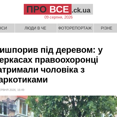
ПРО
ВСЕ
.ck.ua
09 серпня, 2026
НСИ
ЛЮДИ В ЧЕ
ФОТОРЕПОРТАЖ
РІЗНЕ
ишпорив під деревом: у
еркасах правоохоронці
атримали чоловіка з
аркотиками
ЕРВНЯ 2026, 16:49