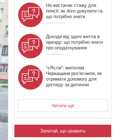
Не вистачає стажу для
пенсії: як його докупити та
що потрібно знати
Доходи від здачі житла в
оренду: що потрібно знати
про оподаткування
“єЯсла”: жителям
Черкащини роз’яснили, як
отримати допомогу для
догляду за дитиною
Читати ще
Запитай, що цікавить