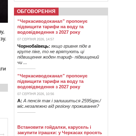
ОБГОВОРЕННЯ
“Черкасиводоканал” пропонує
підвищити тарифи на воду та
у,
водовідведення з 2027 року
зу.
07 СЕРПНЯ 2026, 14:57
Чорнобаївець:
якщо гривня піде в
круте піке, то не врятують ці
підвищення жоден тариф- підвищений
чи ...
ати
“Черкасиводоканал” пропонує
підвищити тарифи на воду та
водовідведення з 2027 року
07 СЕРПНЯ 2026, 10:56
А:
А пенсія так і залишиться 2595грн./
міс.незалежно від регіону проживання?
Встановити гойдалки, карусель і
закупити іграшки: у Черкасах просять