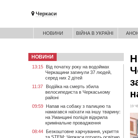
Черкаси
НОВИНИ
ВІЙНА В УКРАЇНІ
АНО
Н
НОВИНИ
13:15
Від початку року на водоймах
Ч
Черкащини загинули 37 людей,
серед них 2 дітей
з
11:37
Водійка на смерть збила
н
велосипедиста в Черкаському
районі
09:59
Напав на собаку з палицею та
19 Ч
намагався наїхати на іншу тварину:
на Уманщині поліція відкрила
кримінальне провадження
08:44
Безкоштовне харчування, укриття
та STEM: Черкаси готують освітню