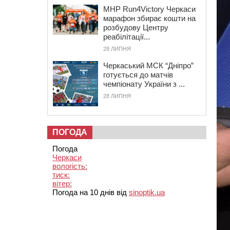
MHP Run4Victory Черкаси
марафон збирає кошти на
розбудову Центру
реабілітації...
28 ЛИПНЯ
Черкаський МСК “Дніпро”
готується до матчів
чемпіонату України з ...
28 ЛИПНЯ
ПОГОДА
Погода
Черкаси
вологість:
тиск:
вітер:
Погода на 10 днів від
sinoptik.ua