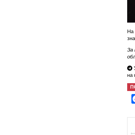
На 
зна
За 
об
У
на
П