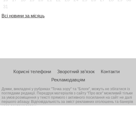
31
Всі новини за місяць
Корисні телефони
Зворотний зв’язок
Контакти
Рекламодавцям
Думки, викладені у рубриках "Точка зору" та "Блоги", можуть не збігатися із
поглядами редакції. Передрук матеріалів з сайту "Про все" можливий тільки
за умов розміщення у тексті прямого і активного посилання на сайт не далі
першого абзацу. Відповідальність за зміст рекламних оголошень та банерів
несе рекламодавець
© 2026, Всі права захищені