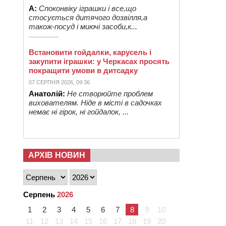
А:
Споконвіку іграшки і все,що
стосується дитячого дозвілля,а
також-посуд і миючі засоби,к...
Встановити гойдалки, карусель і
закупити іграшки: у Черкасах просять
покращити умови в дитсадку
07 СЕРПНЯ 2026, 09:36
Анатолій:
Не створюйте проблем
вихователям. Ніде в місті в садочках
немає ні гірок, ні гойдалок, ...
АРХІВ НОВИН
Серпень
2026
1
2
3
4
5
6
7
8
9
10
11
12
13
14
15
16
17
18
19
20