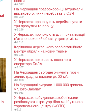
освіти
2 317
На Черкащині правоохоронці затримали
військового, який перебував у СЗЧ
1 359
У Черкасах пропонують перейменувати
три провулки та площу
1 186
У Черкасах пропонують для приватизації
п’ятиповерховий об’єкт у центрі міста
1 151
Керівницю черкаського реабілітаційного
центру обрали на новий термін
1 135
У Черкасах поховають полеглого
оператора БпЛА
1 107
На Черкащині сьогодні очікують грози,
зливи, град та шквали до 22 м/с
1 098
На Черкащині виграли 1 000 000 гривень
у “Лото-Забава”
1 083
У Черкасах забудовника зобов’язали
розблокувати тротуар біля майбутнього
торговельного центру (ФОТО)
917