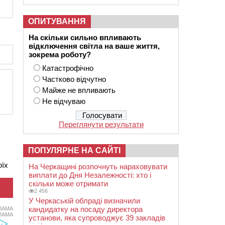
ОПИТУВАННЯ
На скільки сильно впливають
відключення світла на ваше життя,
зокрема роботу?
Катастрофічно
Частково відчутно
Майже не впливають
Не відчуваю
Переглянути результати
ПОПУЛЯРНЕ НА САЙТІ
оїх
На Черкащині розпочнуть нараховувати
виплати до Дня Незалежності: хто і
скільки може отримати
2 456
У Черкаській облраді визначили
кандидатку на посаду директора
ЛАМА
ЛАМА
установи, яка супроводжує 39 закладів