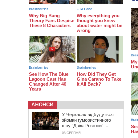
10:54
На Черкащині кількість укриттів
збільшилась уп’ятеро з початку
повномасштабної війни
АНОНСИ
У Черкасах відбудуться
зйомки гумористичного
шоу “Двіж: Розгони” ...
03 СЕРПНЯ