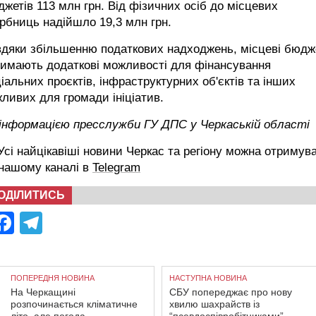
жетів 113 млн грн. Від фізичних осіб до місцевих
рбниць надійшло 19,3 млн грн.
вдяки збільшенню податкових надходжень, місцеві бюдж
римають додаткові можливості для фінансування
іальних проєктів, інфраструктурних об'єктів та інших
ливих для громади ініціатив.
 інформацією пресслужби ГУ ДПС у Черкаській області
сі найцікавіші новини Черкас та регіону можна отримув
 нашому каналі в
Telegram
ОДІЛИТИСЬ
Facebook
Telegram
ПОПЕРЕДНЯ НОВИНА
НАСТУПНА НОВИНА
На Черкащині
СБУ попереджає про нову
розпочинається кліматичне
хвилю шахрайств із