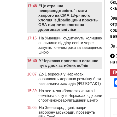
бюд
17:48
“Це страшна
ска
несправедливість”: мати
хворого на СМА 13-річного
За
хлопця із Драбівщини просить
от
ОВА виділити кошти на
дороговартісні ліки
соц
важ
17:15
На Уманщині судитимуть колишню
очільницю відділу освіти через
За
закупівлю електрики за завищеною
ціною
У
16:40
У Черкасах провели в останню
на
путь двох загиблих воїнів
П
16:07
До 1 вересня у Черкасах
оновлюють дорожню розмітку біля
навчальних закладів (ФОТОФАКТ)
15:39
На честь загиблого захисника і
чемпіона світу в Черкасах відкрили
спортивно-реабілітаційний центр
15:05
На Звенигородщині, попри
заборону міськради, проведуть
“Ше.Fest”