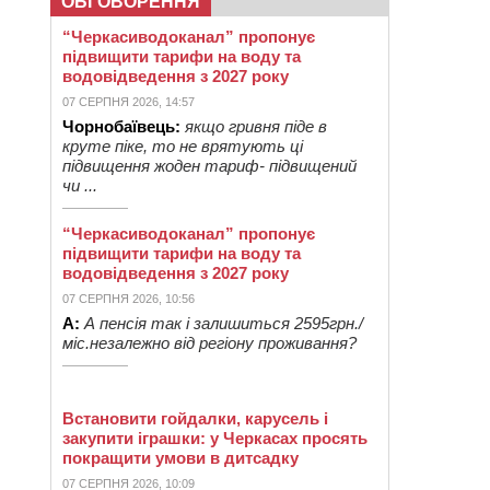
ОБГОВОРЕННЯ
“Черкасиводоканал” пропонує
підвищити тарифи на воду та
водовідведення з 2027 року
07 СЕРПНЯ 2026, 14:57
Чорнобаївець:
якщо гривня піде в
круте піке, то не врятують ці
підвищення жоден тариф- підвищений
чи ...
“Черкасиводоканал” пропонує
підвищити тарифи на воду та
водовідведення з 2027 року
07 СЕРПНЯ 2026, 10:56
А:
А пенсія так і залишиться 2595грн./
міс.незалежно від регіону проживання?
Встановити гойдалки, карусель і
закупити іграшки: у Черкасах просять
покращити умови в дитсадку
07 СЕРПНЯ 2026, 10:09