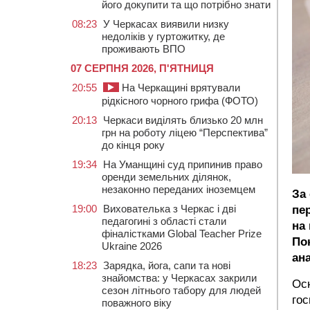
його докупити та що потрібно знати
08:23
У Черкасах виявили низку
недоліків у гуртожитку, де
проживають ВПО
07 СЕРПНЯ 2026, П'ЯТНИЦЯ
20:55
На Черкащині врятували
рідкісного чорного грифа (ФОТО)
20:13
Черкаси виділять близько 20 млн
грн на роботу ліцею “Перспектива”
до кінця року
19:34
На Уманщині суд припинив право
оренди земельних ділянок,
незаконно переданих іноземцем
За
19:00
Вихователька з Черкас і дві
пе
педагогині з області стали
на
фіналістками Global Teacher Prize
По
Ukraine 2026
ана
18:23
Зарядка, йога, сапи та нові
знайомства: у Черкасах закрили
Ос
сезон літнього табору для людей
гос
поважного віку