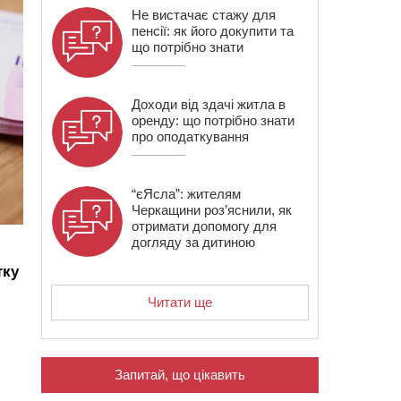
Не вистачає стажу для
пенсії: як його докупити та
що потрібно знати
Доходи від здачі житла в
оренду: що потрібно знати
про оподаткування
“єЯсла”: жителям
Черкащини роз’яснили, як
отримати допомогу для
догляду за дитиною
тку
Читати ще
Запитай, що цікавить