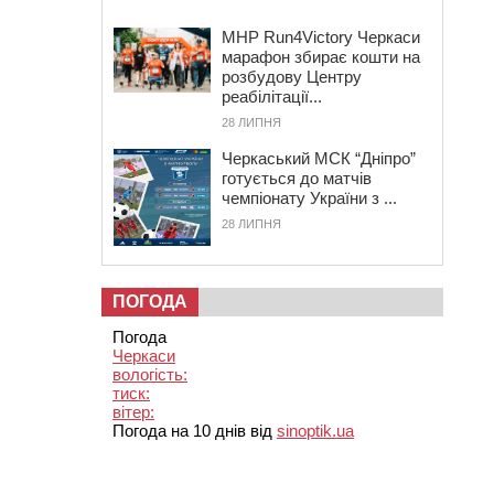
MHP Run4Victory Черкаси
марафон збирає кошти на
розбудову Центру
реабілітації...
28 ЛИПНЯ
Черкаський МСК “Дніпро”
готується до матчів
чемпіонату України з ...
28 ЛИПНЯ
ПОГОДА
Погода
Черкаси
вологість:
тиск:
вітер:
Погода на 10 днів від
sinoptik.ua