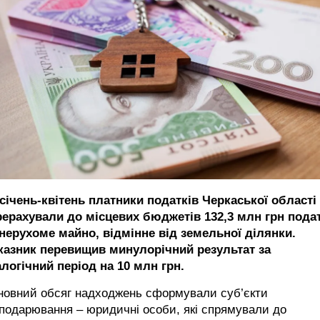
 січень-квітень платники податків Черкаської області
рерахували до місцевих бюджетів 132,3 млн грн пода
 нерухоме майно, відмінне від земельної ділянки.
казник перевищив минулорічний результат за
логічний період на 10 млн грн.
новний обсяг надходжень сформували суб’єкти
подарювання – юридичні особи, які спрямували до