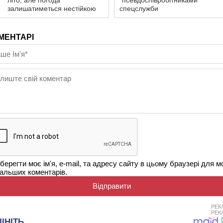
літо, але погода
“псевдоспівробітниками”
залишатиметься нестійкою
спецслужби
МЕНТАРІ
берегти моє ім'я, e-mail, та адресу сайту в цьому браузері для м
альших коментарів.
РЕК
РЕК