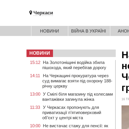
Черкаси
НОВИНИ
ВІЙНА В УКРАЇНІ
АНО
Н
НОВИНИ
15:12
На Золотоніщині водійка збила
н
пішохода, який перебігав дорогу
Ч
14:11
На Черкащині прокуратура через
суд вимагає взяти під охорону 188-
г
річну церкву
13:00
У Смілі біля магазину під колесами
вантажівки загинула жінка
16 Т
11:33
У Черкасах пропонують для
приватизації п’ятиповерховий
об’єкт у центрі міста
10:00
Не вистачає стажу для пенсії: як