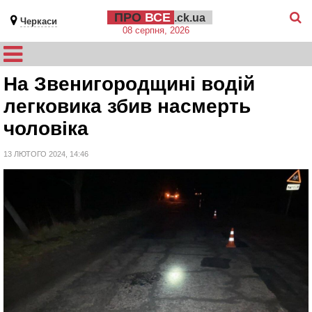
ПРО
ВСЕ
.ck.ua
Черкаси
08 серпня, 2026
На Звенигородщині водій
легковика збив насмерть
чоловіка
13 ЛЮТОГО 2024, 14:46