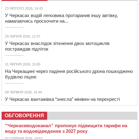
23 ЛЮТОГО 2026, 14:43
У Черкасах водій легковика протаранив іншу автівку,
намагаючись проскочити на...
29 ЛИПНЯ 2026, 12:37
У Черкасах внаслідок зіткнення двох мотоциклів
постраждав підліток
31 ЛИПНЯ 2026, 15:00
На Черкащині через падіння російського дрона пошкоджено
будівлю ліцею
09 ЧЕРВНЯ 2026, 16:44
У Черкасах вантажівка “знесла” мінівен на перехресті
ОБГОВОРЕННЯ
“Черкасиводоканал” пропонує підвищити тарифи на
воду та водовідведення з 2027 року
07 СЕРПНЯ 2026, 14:57