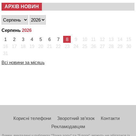
АРХІВ НОВИН
Серпень
2026
1
2
3
4
5
6
7
8
9
10
11
12
13
14
15
16
17
18
19
20
21
22
23
24
25
26
27
28
29
30
31
Всі новини за місяць
Корисні телефони
Зворотний зв’язок
Контакти
Рекламодавцям
Думки, викладені у рубриках "Точка зору" та "Блоги", можуть не збігатися із