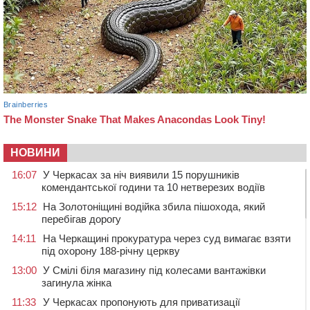
НОВИНИ
16:07
У Черкасах за ніч виявили 15 порушників
комендантської години та 10 нетверезих водіїв
15:12
На Золотоніщині водійка збила пішохода, який
перебігав дорогу
14:11
На Черкащині прокуратура через суд вимагає взяти
під охорону 188-річну церкву
13:00
У Смілі біля магазину під колесами вантажівки
загинула жінка
11:33
У Черкасах пропонують для приватизації