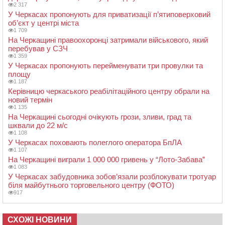
2 317
У Черкасах пропонують для приватизації п’ятиповерховий
об’єкт у центрі міста
1 709
На Черкащині правоохоронці затримали військового, який
перебував у СЗЧ
1 359
У Черкасах пропонують перейменувати три провулки та
площу
1 187
Керівницю черкаського реабілітаційного центру обрали на
новий термін
1 135
На Черкащині сьогодні очікують грози, зливи, град та
шквали до 22 м/с
1 108
У Черкасах поховають полеглого оператора БпЛА
1 107
На Черкащині виграли 1 000 000 гривень у “Лото-Забава”
1 083
У Черкасах забудовника зобов’язали розблокувати тротуар
біля майбутнього торговельного центру (ФОТО)
917
СХОЖІ НОВИНИ