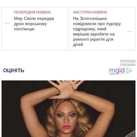
ПОПЕРЕДНЯ НОВИНА
НАСТУПНА НОВИНА
Мер Сміли передав
На Золотоніщині
дрон морському
повідомили про підозру
піхотинцю
підряднику, який
вирішив заробити на
ремонті укриття для
дітей
РЕКЛАМА
РЕКЛАМА