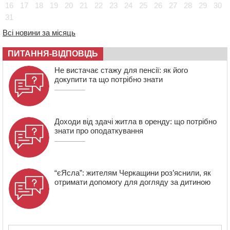
16
17
18
19
20
21
22
23
24
25
26
27
28
29
30
12:50
Внаслідок падіння вертольота загинув 28-річний
31
захисник зі Сміли
Всі новини за місяць
12:15
У центрі Черкас не поділили дорогу водії двох ВАЗів
ПИТАННЯ-ВІДПОВІДЬ
11:29
У Черкасах до середини серпня обмежать рух
транспорту на трьох вулицях
Не вистачає стажу для пенсії: як його
докупити та що потрібно знати
Доходи від здачі житла в оренду: що потрібно
знати про оподаткування
“єЯсла”: жителям Черкащини роз’яснили, як
отримати допомогу для догляду за дитиною