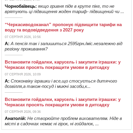
Чорнобаївець:
якщо гривня піде в круте піке, то не
врятують ці підвищення жоден тариф- підвищений чи ...
“Черкасиводоканал” пропонує підвищити тарифи на
воду та водовідведення з 2027 року
07 СЕРПНЯ 2026, 10:56
А:
А пенсія так і залишиться 2595грн./міс.незалежно від
регіону проживання?
Встановити гойдалки, карусель і закупити іграшки: у
Черкасах просять покращити умови в дитсадку
07 СЕРПНЯ 2026, 10:09
А:
Споконвіку іграшки і все,що стосується дитячого
дозвілля,а також-посуд і миючі засоби,к...
Встановити гойдалки, карусель і закупити іграшки: у
Черкасах просять покращити умови в дитсадку
07 СЕРПНЯ 2026, 09:36
Анатолій:
Не створюйте проблем вихователям. Ніде в
місті в садочках немає ні гірок, ні гойдалок, ...