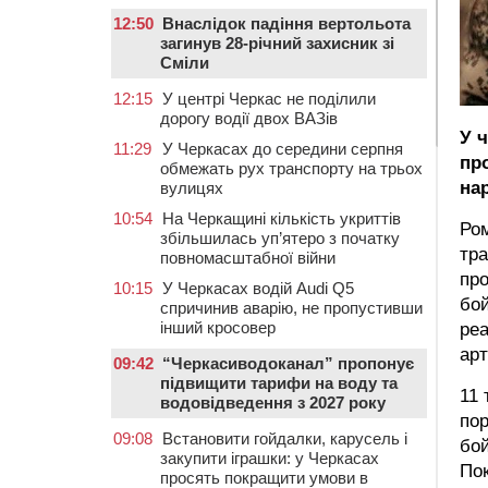
12:50
Внаслідок падіння вертольота
загинув 28-річний захисник зі
Сміли
12:15
У центрі Черкас не поділили
дорогу водії двох ВАЗів
У 
11:29
У Черкасах до середини серпня
пр
обмежать рух транспорту на трьох
на
вулицях
10:54
На Черкащині кількість укриттів
Ром
збільшилась уп’ятеро з початку
тра
повномасштабної війни
про
10:15
У Черкасах водій Audi Q5
бой
спричинив аварію, не пропустивши
інший кросовер
реа
арт
09:42
“Черкасиводоканал” пропонує
підвищити тарифи на воду та
11 
водовідведення з 2027 року
пор
09:08
Встановити гойдалки, карусель і
бой
закупити іграшки: у Черкасах
Пок
просять покращити умови в