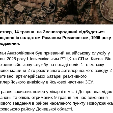
четвер, 14 травня, на Звенигородщині відбудеться
ощання із солдатом Романом
Романенком
, 1996 року
родження.
ан Анатолійович був призваний на військову службу у
вні 2025 року Шевченківським РТЦК та СП м. Києва. Він
ходив військову службу на посаді водія 1-го екіпажу
ової машини 2-го реактивного артилерійського взводу 2-
ктивної артилерійської батареї реактивного
илерійського дивізіону військової частини ЗСУ.
травня захисник помер у лікарні в місті Дніпро внаслідок
анень та опіків, отриманих 9 травня під час виконання
ового завдання в районі населеного пункту Новоукраїнка
ровського району Донецької області.