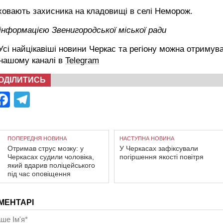
овають захисника на кладовищі в селі Неморож.
інформацією Звенигородської міської ради
сі найцікавіші новини Черкас та регіону можна отримув
 нашому каналі в
Telegram
ОДІЛИТИСЬ
Facebook
Telegram
ПОПЕРЕДНЯ НОВИНА
НАСТУПНА НОВИНА
Отримав струс мозку: у
У Черкасах зафіксували
Черкасах судили чоловіка,
погіршення якості повітря
який вдарив поліцейського
під час оповіщення
МЕНТАРІ