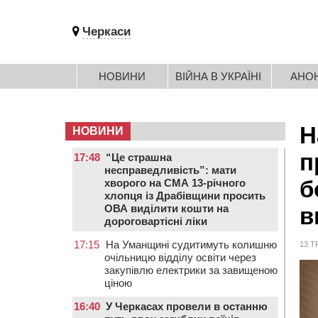
Черкаси
НОВИНИ
ВІЙНА В УКРАЇНІ
АНО
Н
НОВИНИ
п
17:48
“Це страшна
несправедливість”: мати
б
хворого на СМА 13-річного
хлопця із Драбівщини просить
ОВА виділити кошти на
в
дороговартісні ліки
17:15
На Уманщині судитимуть колишню
13 Т
очільницю відділу освіти через
закупівлю електрики за завищеною
ціною
16:40
У Черкасах провели в останню