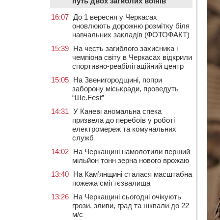
путь двох загиблих воїнів
16:07
До 1 вересня у Черкасах
оновлюють дорожню розмітку біля
навчальних закладів (ФОТОФАКТ)
15:39
На честь загиблого захисника і
чемпіона світу в Черкасах відкрили
спортивно-реабілітаційний центр
15:05
На Звенигородщині, попри
заборону міськради, проведуть
“Ше.Fest”
14:31
У Каневі аномальна спека
призвела до перебоїв у роботі
електромереж та комунальних
служб
14:02
На Черкащині намолотили перший
мільйон тонн зерна нового врожаю
13:40
На Кам’янщині сталася масштабна
пожежа сміттєзвалища
13:26
На Черкащині сьогодні очікують
грози, зливи, град та шквали до 22
м/с