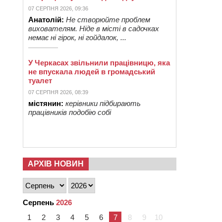
07 СЕРПНЯ 2026, 09:36
Анатолій:
Не створюйте проблем
вихователям. Ніде в місті в садочках
немає ні гірок, ні гойдалок, ...
У Черкасах звільнили працівницю, яка
не впускала людей в громадський
туалет
07 СЕРПНЯ 2026, 08:39
містянин:
керівники підбирають
працівників подобію собі
АРХІВ НОВИН
Серпень
2026
1
2
3
4
5
6
7
8
9
10