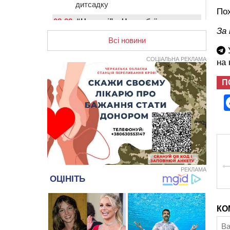
дитсадку
Пох
08:22
“На щиті” у Чорнобаївську
громаду повертається полеглий
За 
біля Кліщіївки воїн
Всі новини
У
07:30
Понад 968 мільйонів гривень
СОЦІАЛЬНА РЕКЛАМА
на
земельного податку сплатили на
Черкащині
П
06 СЕРПНЯ 2026, ЧЕТВЕР
21:13
Вісім медалей, з яких чотири
золоті: черкаські спортсмени
тріумфували на чемпіонаті України
20:31
На Черкащині спека
протримається ще день
20:00
Педагогів Черкас запрошують на
зустріч із переможцем Global
РЕКЛАМА
Teacher Prize Ukraine 2023
19:24
У Черкасах водійка протаранила
Duster, коли здавала назад
КО
18:50
На Черкащині з початку року
зросла кількість постраждалих від