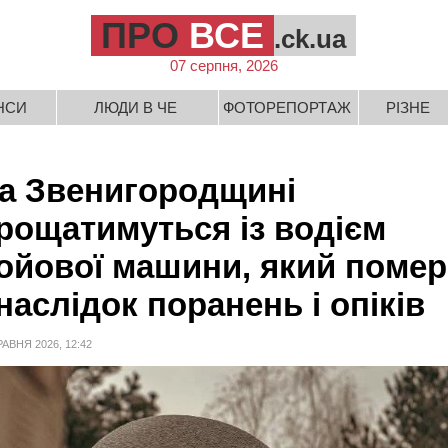
ПРО
ВСЕ
.ck.ua
07 серпня, 2026
НСИ
ЛЮДИ В ЧЕ
ФОТОРЕПОРТАЖ
РІЗНЕ
а Звенигородщині
рощатимуться із водієм
ойової машини, який помер
наслідок поранень і опіків
РАВНЯ 2026, 12:42