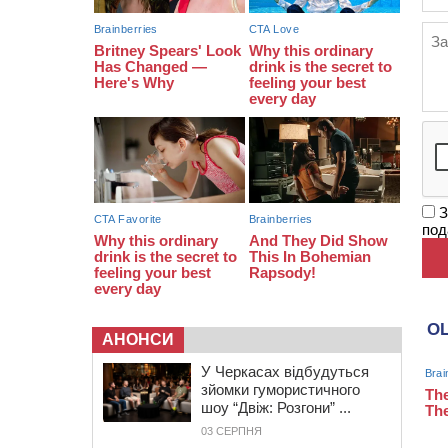
укусів тварин
18:15
Черкаська тренувальна квартира
стала прикладом для громад з
усієї України
З
под
АНОНСИ
У Черкасах відбудуться
зйомки гумористичного
шоу “Двіж: Розгони” ...
03 СЕРПНЯ