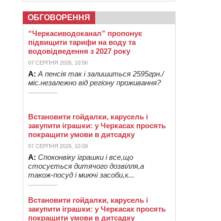
ОБГОВОРЕННЯ
“Черкасиводоканал” пропонує
підвищити тарифи на воду та
водовідведення з 2027 року
07 СЕРПНЯ 2026, 10:56
А:
А пенсія так і залишиться 2595грн./
міс.незалежно від регіону проживання?
Встановити гойдалки, карусель і
закупити іграшки: у Черкасах просять
покращити умови в дитсадку
07 СЕРПНЯ 2026, 10:09
А:
Споконвіку іграшки і все,що
стосується дитячого дозвілля,а
також-посуд і миючі засоби,к...
Встановити гойдалки, карусель і
закупити іграшки: у Черкасах просять
покращити умови в дитсадку