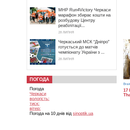
MHP Run4Victory Черкаси
марафон збирає кошти на
розбудову Центру
реабілітації...
28 ЛИПНЯ
Черкаський МСК “Дніпро”
готується до матчів
чемпіонату України з ...
28 ЛИПНЯ
ПОГОДА
Погода
Черкаси
вологість:
тиск:
вітер:
Погода на 10 днів від
sinoptik.ua