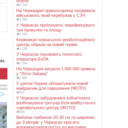
освіти
2 313
На Черкащині правоохоронці затримали
військового, який перебував у СЗЧ
1 356
У Черкасах пропонують перейменувати
три провулки та площу
1 183
Керівницю черкаського реабілітаційного
центру обрали на новий термін
1 128
У Черкасах поховають полеглого
оператора БпЛА
оїх
1 104
На Черкащині виграли 1 000 000 гривень
у “Лото-Забава”
1 082
У центрі Черкас облаштували новий
ЛАМА
майданчик для паркування (ФОТО)
ЛАМА
912
У Черкасах забудовника зобов’язали
розблокувати тротуар біля майбутнього
торговельного центру (ФОТО)
910
Вибоїни глибиною 20-30 см та шириною
до 3 метрів: у Черкасах просять
відремонтувати під’їзд до житлових