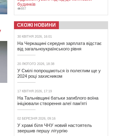
будинків
887
СХОЖІ НОВИНИ
30 КВІТНЯ 2026, 16:01
На Черкащині середня зарплата відстає
від загальноукраїнського рівня
20 ЛЮТОГО 2026, 18:38
У Смілі попрощаються із полеглим ще у
2024 році захисником
17 КВІТНЯ 2026, 17:19
На Тальнівщині батьки загиблого воїна
ініціювали створення алеї пам’яті
02 БЕРЕЗНЯ 2026, 09:16
У храмі біля ЧНУ новий настоятель
звершив першу літургію