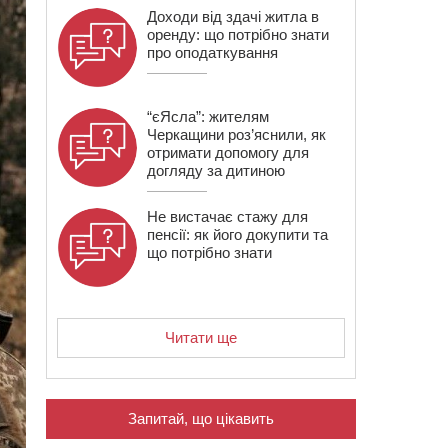
Доходи від здачі житла в
оренду: що потрібно знати
про оподаткування
“єЯсла”: жителям
Черкащини роз’яснили, як
отримати допомогу для
догляду за дитиною
Не вистачає стажу для
пенсії: як його докупити та
що потрібно знати
Читати ще
Запитай, що цікавить