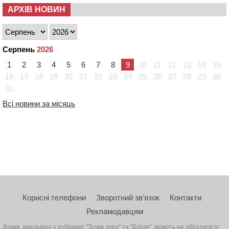
АРХІВ НОВИН
Серпень
2026
1
2
3
4
5
6
7
8
9
10
11
12
13
14
15
16
17
18
19
20
21
22
23
24
25
26
27
28
29
30
31
Всі новини за місяць
Корисні телефони
Зворотний зв’язок
Контакти
Рекламодавцям
Думки, викладені у рубриках "Точка зору" та "Блоги", можуть не збігатися із