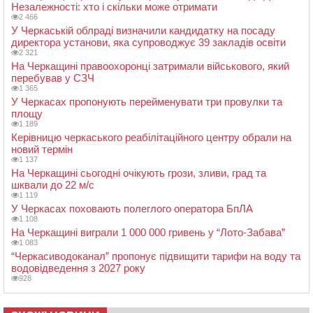
Незалежності: хто і скільки може отримати
2 466
У Черкаській облраді визначили кандидатку на посаду
директора установи, яка супроводжує 39 закладів освіти
2 321
На Черкащині правоохоронці затримали військового, який
перебував у СЗЧ
1 365
У Черкасах пропонують перейменувати три провулки та
площу
1 189
Керівницю черкаського реабілітаційного центру обрали на
новий термін
1 137
На Черкащині сьогодні очікують грози, зливи, град та
шквали до 22 м/с
1 119
У Черкасах поховають полеглого оператора БпЛА
1 108
На Черкащині виграли 1 000 000 гривень у “Лото-Забава”
1 083
“Черкасиводоканал” пропонує підвищити тарифи на воду та
водовідведення з 2027 року
928