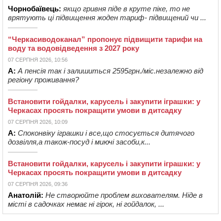
Чорнобаївець:
якщо гривня піде в круте піке, то не
врятують ці підвищення жоден тариф- підвищений чи ...
“Черкасиводоканал” пропонує підвищити тарифи на
воду та водовідведення з 2027 року
07 СЕРПНЯ 2026, 10:56
А:
А пенсія так і залишиться 2595грн./міс.незалежно від
регіону проживання?
Встановити гойдалки, карусель і закупити іграшки: у
Черкасах просять покращити умови в дитсадку
07 СЕРПНЯ 2026, 10:09
А:
Споконвіку іграшки і все,що стосується дитячого
дозвілля,а також-посуд і миючі засоби,к...
Встановити гойдалки, карусель і закупити іграшки: у
Черкасах просять покращити умови в дитсадку
07 СЕРПНЯ 2026, 09:36
Анатолій:
Не створюйте проблем вихователям. Ніде в
місті в садочках немає ні гірок, ні гойдалок, ...