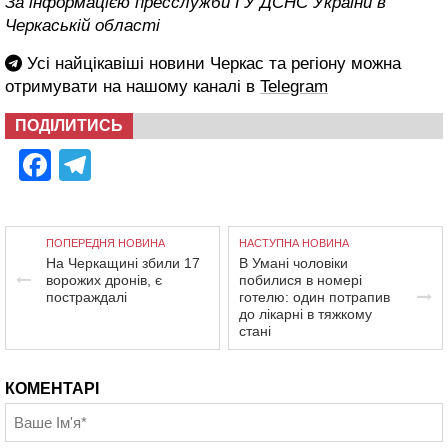
За інформацією пресслужби ГУ ДСНС України в
Черкаській області
Усі найцікавіші новини Черкас та регіону можна
отримувати на нашому каналі в
Telegram
ПОДІЛИТИСЬ
Facebook
Telegram
ПОПЕРЕДНЯ НОВИНА
НАСТУПНА НОВИНА
На Черкащині збили 17
В Умані чоловіки
ворожих дронів, є
побилися в номері
постраждалі
готелю: один потрапив
до лікарні в тяжкому
стані
КОМЕНТАРІ