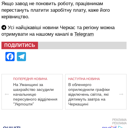
Якщо завод не поновить роботу, працівникам
перестануть платити заробітну плату, каже його
керівництво.
Усі найцікавіші новини Черкас та регіону можна
отримувати на нашому каналі в
Telegram
ПОДІЛИТИСЬ
Facebook
Telegram
ПОПЕРЕДНЯ НОВИНА
НАСТУПНА НОВИНА
На Уманщині за
В обленерго
шахрайство засудили
оприлюднили графіки
начальницю
відключень світла, які
пересувного відділення
діятимуть завтра на
“Укрпошти”
Черкащині
РЕКЛАМА
РЕКЛАМА