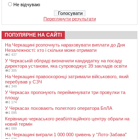
Не відчуваю
Переглянути результати
ПОПУЛЯРНЕ НА САЙТІ
На Черкащині розпочнуть нараховувати виплати до Дня
Незалежності: хто і скільки може отримати
2 437
У Черкаській облраді визначили кандидатку на посаду
директора установи, яка супроводжує 39 закладів освіти
2 305
На Черкащині правоохоронці затримали військового, який
перебував у СЗЧ
1 349
У Черкасах пропонують перейменувати три провулки та
площу
1 174
У Черкасах поховають полеглого оператора БпЛА
1 095
Керівницю черкаського реабілітаційного центру обрали на
новий термін
1 089
На Черкащині виграли 1 000 000 гривень у “Лото-Забава”