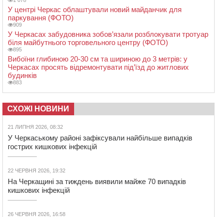
1 078
У центрі Черкас облаштували новий майданчик для
паркування (ФОТО)
909
У Черкасах забудовника зобов’язали розблокувати тротуар
біля майбутнього торговельного центру (ФОТО)
895
Вибоїни глибиною 20-30 см та шириною до 3 метрів: у
Черкасах просять відремонтувати під’їзд до житлових
будинків
883
СХОЖІ НОВИНИ
21 ЛИПНЯ 2026, 08:32
У Черкаському районі зафіксували найбільше випадків
гострих кишкових інфекцій
22 ЧЕРВНЯ 2026, 19:32
На Черкащині за тиждень виявили майже 70 випадків
кишкових інфекцій
26 ЧЕРВНЯ 2026, 16:58