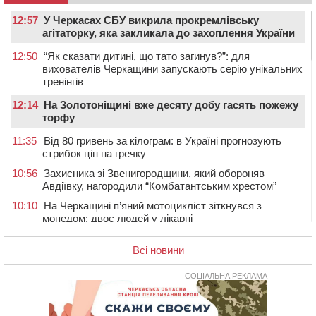
12:57
У Черкасах СБУ викрила прокремлівську
агітаторку, яка закликала до захоплення України
12:50
“Як сказати дитині, що тато загинув?”: для
вихователів Черкащини запускають серію унікальних
тренінгів
12:14
На Золотоніщині вже десяту добу гасять пожежу
торфу
11:35
Від 80 гривень за кілограм: в Україні прогнозують
стрибок цін на гречку
10:56
Захисника зі Звенигородщини, який обороняв
Авдіївку, нагородили “Комбатантським хрестом”
10:10
На Черкащині п’яний мотоцикліст зіткнувся з
мопедом: двоє людей у лікарні
09:42
Ветерани МСК “Дніпро” вибороли бронзу чемпіонату
Всі новини
України
08:57
На Уманщині підрядника зобов’язали сплатити понад
СОЦІАЛЬНА РЕКЛАМА
670 тис грн штрафу за незаконні зміни до договору
08:20
Обрано претендента на посаду директора
Мокрокалигірського психоневрологічного інтернату