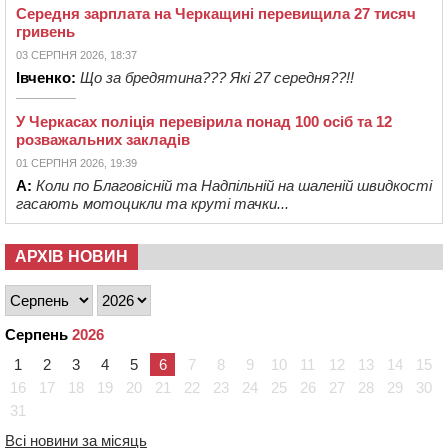
Середня зарплата на Черкащині перевищила 27 тисяч
гривень
03 СЕРПНЯ 2026, 18:37
Івченко:
Що за бредятина??? Які 27 середня??!!
У Черкасах поліція перевірила понад 100 осіб та 12
розважальних закладів
01 СЕРПНЯ 2026, 19:39
А:
Коли по Благовісній та Надпільній на шаленій швидкості
гасають мотоцикли та круті тачки...
АРХІВ НОВИН
Серпень
2026
1
2
3
4
5
6
7
8
9
10
11
12
13
14
15
16
17
18
19
20
21
22
23
24
25
26
27
28
29
30
31
Всі новини за місяць