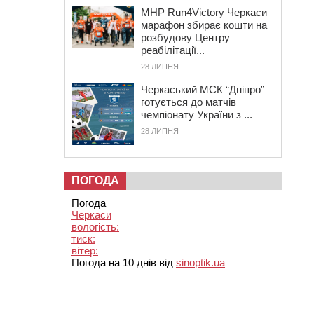
MHP Run4Victory Черкаси
марафон збирає кошти на
розбудову Центру
реабілітації...
28 ЛИПНЯ
Черкаський МСК “Дніпро”
готується до матчів
чемпіонату України з ...
28 ЛИПНЯ
ПОГОДА
Погода
Черкаси
вологість:
тиск:
вітер:
Погода на 10 днів від
sinoptik.ua