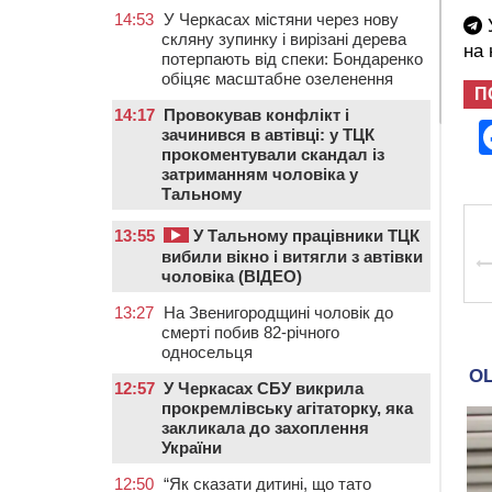
14:53
У Черкасах містяни через нову
У
скляну зупинку і вирізані дерева
на
потерпають від спеки: Бондаренко
обіцяє масштабне озеленення
П
14:17
Провокував конфлікт і
зачинився в автівці: у ТЦК
прокоментували скандал із
затриманням чоловіка у
Тальному
13:55
У Тальному працівники ТЦК
вибили вікно і витягли з автівки
чоловіка (ВІДЕО)
13:27
На Звенигородщині чоловік до
смерті побив 82-річного
односельця
12:57
У Черкасах СБУ викрила
прокремлівську агітаторку, яка
закликала до захоплення
України
12:50
“Як сказати дитині, що тато