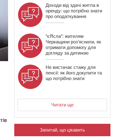
Доходи від здачі житла в
оренду: що потрібно знати
про оподаткування
“єЯсла”: жителям
Черкащини роз’яснили, як
отримати допомогу для
догляду за дитиною
Не вистачає стажу для
пенсії: як його докупити та
що потрібно знати
Читати ще
тів
Запитай, що цікавить