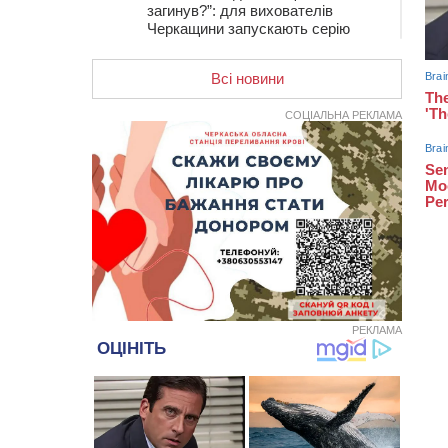
загинув?”: для вихователів
Черкащини запускають серію
унікальних тренінгів
Всі новини
12:14
На Золотоніщині вже десяту
добу гасять пожежу торфу
СОЦІАЛЬНА РЕКЛАМА
11:35
Від 80 гривень за кілограм: в
Україні прогнозують стрибок цін на
гречку
10:56
Захисника зі Звенигородщини,
який обороняв Авдіївку,
нагородили “Комбатантським
хрестом”
10:10
На Черкащині п’яний мотоцикліст
зіткнувся з мопедом: двоє людей у
лікарні
РЕКЛАМА
09:42
Ветерани МСК “Дніпро” вибороли
бронзу чемпіонату України
08:57
На Уманщині підрядника
зобов’язали сплатити понад 670
тис грн штрафу за незаконні зміни
до договору