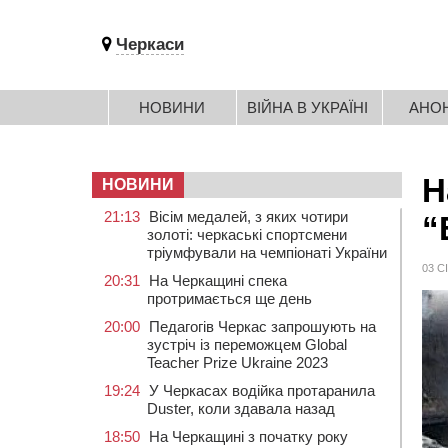
Черкаси
НОВИНИ
ВІЙНА В УКРАЇНІ
АНО
Н
НОВИНИ
21:13
Вісім медалей, з яких чотири
“
золоті: черкаські спортсмени
тріумфували на чемпіонаті України
03 С
20:31
На Черкащині спека
протримається ще день
20:00
Педагогів Черкас запрошують на
зустріч із переможцем Global
Teacher Prize Ukraine 2023
19:24
У Черкасах водійка протаранила
Duster, коли здавала назад
18:50
На Черкащині з початку року