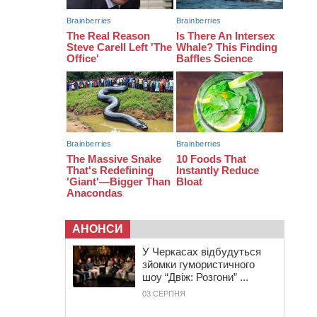
08:20
Обрано претендента на посаду
директора Мокрокалигірського
психоневрологічного інтернату
07:23
Уманські міграційники видворили з
країни грузина, який відсидів
термін у колонії
АНОНСИ
У Черкасах відбудуться
зйомки гумористичного
шоу “Двіж: Розгони” ...
03 СЕРПНЯ