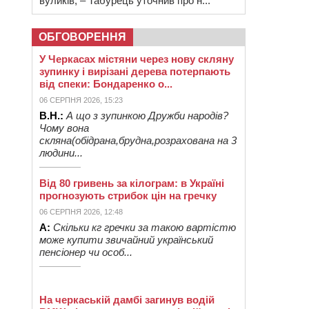
вуликів, – Табурець уточнив про н...
ОБГОВОРЕННЯ
У Черкасах містяни через нову скляну
зупинку і вирізані дерева потерпають
від спеки: Бондаренко о...
06 СЕРПНЯ 2026, 15:23
В.Н.:
А що з зупинкою Дружби народів?
Чому вона
скляна(обідрана,брудна,розрахована на 3
людини...
Від 80 гривень за кілограм: в Україні
прогнозують стрибок цін на гречку
06 СЕРПНЯ 2026, 12:48
А:
Скільки кг гречки за такою вартістю
може купити звичайний український
пенсіонер чи особ...
На черкаській дамбі загинув водій