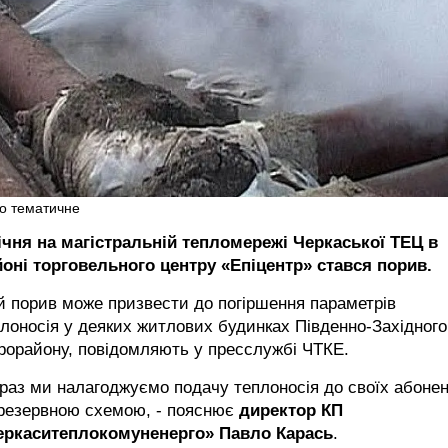
о тематичне
січня на магістральній тепломережі Черкаської ТЕЦ в
йоні торговельного центру «Епіцентр» стався порив.
 порив може призвести до погіршення параметрів
лоносія у деяких житлових будинках Південно-Західного
рорайону, повідомляють у пресслужбі ЧТКЕ.
раз ми налагоджуємо подачу теплоносія до своїх абонен
 резервною схемою, - пояснює
директор КП
еркаситеплокомуненерго» Павло Карась
.