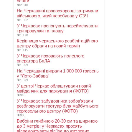
освіти
2 310
На Черкащині правоохоронці затримали
військового, який перебував у СЗЧ
1 352
У Черкасах пропонують перейменувати
три провулки та площу
1 178
Керівницю черкаського реабілітаційного
центру обрали на новий термін
1 115
У Черкасах поховають полеглого
оператора БпЛА
1 099
На Черкащині виграли 1 000 000 гривень
у “Лото-Забава”
1 079
У центрі Черкас облаштували новий
майданчик для паркування (ФОТО)
910
У Черкасах забудовника зобов’язали
розблокувати тротуар біля майбутнього
торговельного центру (ФОТО)
905
Вибоїни глибиною 20-30 см та шириною
до 3 метрів: у Черкасах просять
відремонтувати під’їзд до житлових