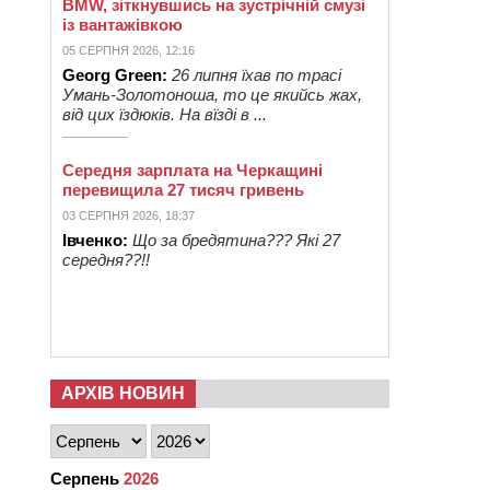
BMW, зіткнувшись на зустрічній смузі
із вантажівкою
05 СЕРПНЯ 2026, 12:16
Georg Green:
26 липня їхав по трасі
Умань-Золотоноша, то це якийсь жах,
від цих їздюків. На вїзді в ...
Середня зарплата на Черкащині
перевищила 27 тисяч гривень
03 СЕРПНЯ 2026, 18:37
Івченко:
Що за бредятина??? Які 27
середня??!!
АРХІВ НОВИН
Серпень
2026