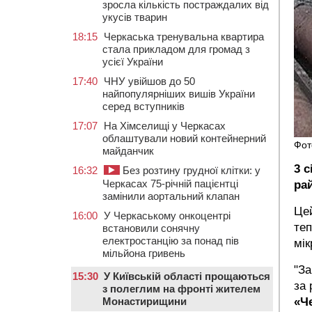
зросла кількість постраждалих від
укусів тварин
18:15
Черкаська тренувальна квартира
стала прикладом для громад з
усієї України
17:40
ЧНУ увійшов до 50
найпопулярніших вишів України
серед вступників
17:07
На Хімселищі у Черкасах
облаштували новий контейнерний
Фот
майданчик
3 
16:32
Без розтину грудної клітки: у
Черкасах 75-річній пацієнтці
ра
замінили аортальний клапан
Цей
16:00
У Черкаському онкоцентрі
теп
встановили сонячну
електростанцію за понад пів
мік
мільйона гривень
"За
15:30
У Київській області прощаються
за
з полеглим на фронті жителем
Монастирищини
«Ч