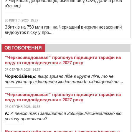
У Черкасах добровольцю, який пішов у СЗЧ, дали 5 років
в’язниці
20 КВІТНЯ 2026, 15:27
Збитків на 750 млн грн: на Черкащині викрили незаконний
видобуток піску у про...
ОБГОВОРЕННЯ
“Черкасиводоканал” пропонує підвищити тарифи на
воду та водовідведення з 2027 року
07 СЕРПНЯ 2026, 14:57
Чорнобаївець:
якщо гривня піде в круте піке, то не
врятують ці підвищення жоден тариф- підвищений чи ...
“Черкасиводоканал” пропонує підвищити тарифи на
воду та водовідведення з 2027 року
07 СЕРПНЯ 2026, 10:56
А:
А пенсія так і залишиться 2595грн./міс.незалежно від
регіону проживання?
Встановити гойдалки, карусель і закупити іграшки: у