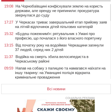
19:08
На Чорнобаївщині конфіскували землю на користь
держави, але оренду не припинили: прокуратура
звернулася до суду
17:27
У Черкасах триває завершальний етап прийому заяв
на літній відпочинок дітей пільгових категорій
15:32
«Будеш пожежним!»: рятувальник з Умані про
професію, що почалася з його власного порятунку
13:15
Від початку року на водоймах Черкащини загинули
37 людей, серед них 2 дітей
11:37
Водійка на смерть збила велосипедиста в
Черкаському районі
09:59
Напав на собаку з палицею та намагався наїхати на
іншу тварину: на Уманщині поліція відкрила
кримінальне провадження
08:44
Безкоштовне харчування, укриття та STEM: Черкаси
готують освітню галузь до нового навчального року
Всі новини
08 СЕРПНЯ 2026, СУБОТА
СОЦІАЛЬНА РЕКЛАМА
20:32
Черкаські вершники здобули нагороди української
першості