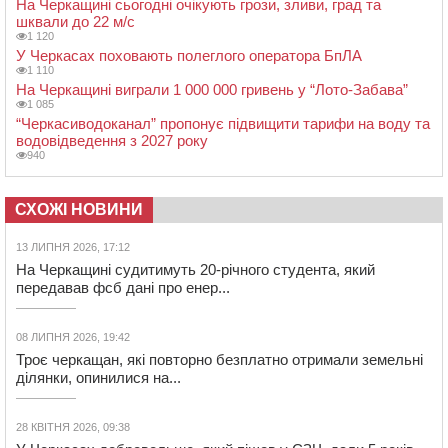
На Черкащині сьогодні очікують грози, зливи, град та
шквали до 22 м/с
1 120
У Черкасах поховають полеглого оператора БпЛА
1 110
На Черкащині виграли 1 000 000 гривень у “Лото-Забава”
1 085
“Черкасиводоканал” пропонує підвищити тарифи на воду та
водовідведення з 2027 року
940
СХОЖІ НОВИНИ
13 ЛИПНЯ 2026, 17:12
На Черкащині судитимуть 20-річного студента, який
передавав фсб дані про енер...
08 ЛИПНЯ 2026, 19:42
Троє черкащан, які повторно безплатно отримали земельні
ділянки, опинилися на...
28 КВІТНЯ 2026, 09:38