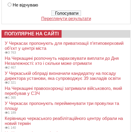
Не відчуваю
Переглянути результати
ПОПУЛЯРНЕ НА САЙТІ
У Черкасах пропонують для приватизації п’ятиповерховий
об’єкт у центрі міста
3 763
На Черкащині розпочнуть нараховувати виплати до Дня
Незалежності: хто і скільки може отримати
2 467
У Черкаській облраді визначили кандидатку на посаду
директора установи, яка супроводжує 39 закладів освіти
2 321
На Черкащині правоохоронці затримали військового, який
перебував у СЗЧ
1 365
У Черкасах пропонують перейменувати три провулки та
площу
1 189
Керівницю черкаського реабілітаційного центру обрали на
новий термін
1 140