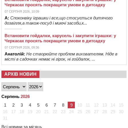
Черкасах просять покращити умови в дитсадку
07 СЕРПНЯ 2026, 10:09
А:
Споконвіку іграшки і все,що стосується дитячого
дозвілля,а також-посуд і миючі засоби,к...
Встановити гойдалки, карусель і закупити іграшки: у
Черкасах просять покращити умови в дитсадку
07 СЕРПНЯ 2026, 09:36
Анатолій:
Не створюйте проблем вихователям. Ніде в
місті в садочках немає ні гірок, ні гойдалок, ...
АРХІВ НОВИН
Серпень
2026
1
2
3
4
5
6
7
8
9
10
11
12
13
14
15
16
17
18
19
20
21
22
23
24
25
26
27
28
29
30
31
Всі новини за місяць