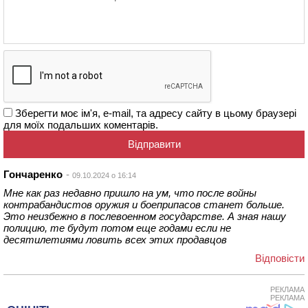
Зберегти моє ім'я, e-mail, та адресу сайту в цьому браузері
для моїх подальших коментарів.
Гончаренко
09.10.2024 о 16:14
Мне как раз недавно пришло на ум, что после войны
контрабандистов оружия и боеприпасов станет больше.
Это неизбежно в послевоенном государстве. А зная нашу
полицию, те будут потом еще годами если не
десятилетиями ловить всех этих продавцов
Відповіcти
РЕКЛАМА
РЕКЛАМА