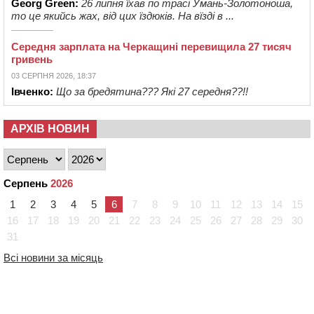
Georg Green:
26 липня їхав по трасі Умань-Золотоноша,
то це якийсь жах, від цих їздюків. На вїзді в ...
Середня зарплата на Черкащині перевищила 27 тисяч
гривень
03 СЕРПНЯ 2026, 18:37
Івченко:
Що за бредятина??? Які 27 середня??!!
АРХІВ НОВИН
Серпень
2026
1
2
3
4
5
6
7
8
9
10
11
12
13
14
15
16
17
18
19
20
21
22
23
24
25
26
27
28
29
30
31
Всі новини за місяць