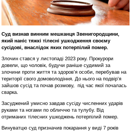
Суд визнав винним мешканця Звенигородщини,
який наніс тяжкі тілесні ушкодження своєму
сусідові, внаслідок яких потерпілий помер.
Злочин стався у листопаді 2023 року. Прокурори
довели, що чоловік, будучи раніше судимий за
злочини проти життя та здоров’я особи, перебував на
території свого домоволодіння. До нього на подвір’я
зайшов сусід та почав розмову, під час якої почалась
сварка.
Засуджений умисно завдав сусіду численних ударів
руками та ногами по обличчю та тулубу. Від
отриманих тілесних ушкоджень потерпілий помер.
Винуватцю суд призначив покарання у виді 7 років