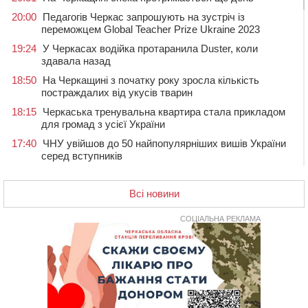
20:00
Педагогів Черкас запрошують на зустріч із
переможцем Global Teacher Prize Ukraine 2023
19:24
У Черкасах водійка протаранила Duster, коли
здавала назад
18:50
На Черкащині з початку року зросла кількість
постраждалих від укусів тварин
18:15
Черкаська тренувальна квартира стала прикладом
для громад з усієї України
17:40
ЧНУ увійшов до 50 найпопулярніших вишів України
серед вступників
17:07
На Хімселищі у Черкасах облаштували новий
контейнерний майданчик
Всі новини
16:32
Без розтину грудної клітки: у Черкасах 75-річній
пацієнтці замінили аортальний клапан
СОЦІАЛЬНА РЕКЛАМА
16:00
У Черкаському онкоцентрі встановили сонячну
електростанцію за понад пів мільйона гривень
15:30
У Київській області прощаються з полеглим на
фронті жителем Монастирищини