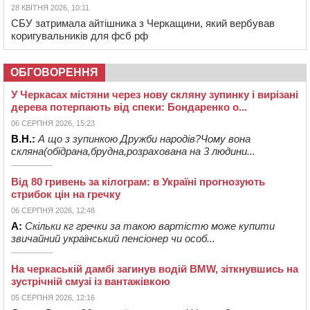
28 КВІТНЯ 2026, 10:11
СБУ затримала айтішника з Черкащини, який вербував
коригувальників для фсб рф
ОБГОВОРЕННЯ
У Черкасах містяни через нову скляну зупинку і вирізані
дерева потерпають від спеки: Бондаренко о...
06 СЕРПНЯ 2026, 15:23
В.Н.:
А що з зупинкою Дружби народів?Чому вона
скляна(обідрана,брудна,розрахована на 3 людини...
Від 80 гривень за кілограм: в Україні прогнозують
стрибок цін на гречку
06 СЕРПНЯ 2026, 12:48
А:
Скільки кг гречки за такою вартістю може купити
звичайний український пенсіонер чи особ...
На черкаській дамбі загинув водій BMW, зіткнувшись на
зустрічній смузі із вантажівкою
05 СЕРПНЯ 2026, 12:16