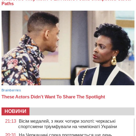
НОВИНИ
21:13
Вісім медалей, з яких чотири золоті: черкаські
спортсмени тріумфували на чемпіонаті України
20:31
На Черкащині спека протримається ще день