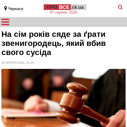
ПРО
ВСЕ
.ck.ua
Черкаси
07 серпня, 2026
На сім років сяде за ґрати
звенигородець, який вбив
свого сусіда
29 ЛИПНЯ 2025, 15:20