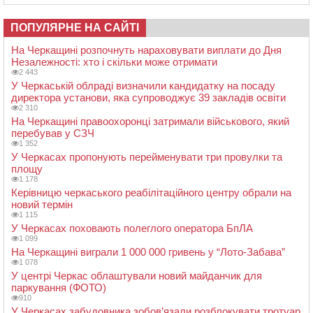
ПОПУЛЯРНЕ НА САЙТІ
На Черкащині розпочнуть нараховувати виплати до Дня
Незалежності: хто і скільки може отримати
2 443
У Черкаській облраді визначили кандидатку на посаду
директора установи, яка супроводжує 39 закладів освіти
2 310
На Черкащині правоохоронці затримали військового, який
перебував у СЗЧ
1 352
У Черкасах пропонують перейменувати три провулки та
площу
1 178
Керівницю черкаського реабілітаційного центру обрали на
новий термін
1 115
У Черкасах поховають полеглого оператора БпЛА
1 099
На Черкащині виграли 1 000 000 гривень у “Лото-Забава”
1 078
У центрі Черкас облаштували новий майданчик для
паркування (ФОТО)
910
У Черкасах забудовника зобов’язали розблокувати тротуар