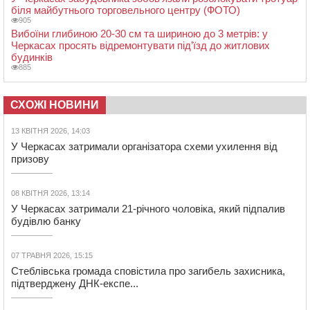
біля майбутнього торговельного центру (ФОТО)
905
Вибоїни глибиною 20-30 см та шириною до 3 метрів: у
Черкасах просять відремонтувати під’їзд до житлових
будинків
885
СХОЖІ НОВИНИ
13 КВІТНЯ 2026, 14:03
У Черкасах затримали організатора схеми ухилення від
призову
08 КВІТНЯ 2026, 13:14
У Черкасах затримали 21-річного чоловіка, який підпалив
будівлю банку
07 ТРАВНЯ 2026, 15:15
Стеблівська громада сповістила про загибель захисника,
підтверджену ДНК-експе...