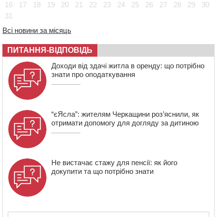
Черкасах просять покращити умови в дитсадку
16
17
18
19
20
21
22
23
24
25
26
27
28
29
30
31
08:22
“На щиті” у Чорнобаївську громаду повертається
полеглий біля Кліщіївки воїн
Всі новини за місяць
07:30
Понад 968 мільйонів гривень земельного податку
ПИТАННЯ-ВІДПОВІДЬ
сплатили на Черкащині
06 СЕРПНЯ 2026, ЧЕТВЕР
Доходи від здачі житла в оренду: що потрібно
знати про оподаткування
21:13
Вісім медалей, з яких чотири золоті: черкаські
спортсмени тріумфували на чемпіонаті України
“єЯсла”: жителям Черкащини роз’яснили, як
отримати допомогу для догляду за дитиною
Не вистачає стажу для пенсії: як його
докупити та що потрібно знати