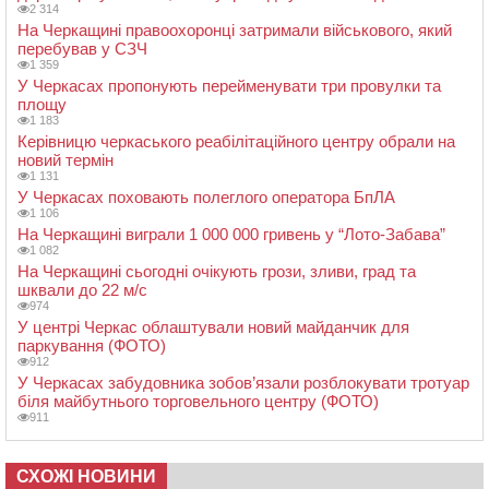
2 314
На Черкащині правоохоронці затримали військового, який
перебував у СЗЧ
1 359
У Черкасах пропонують перейменувати три провулки та
площу
1 183
Керівницю черкаського реабілітаційного центру обрали на
новий термін
1 131
У Черкасах поховають полеглого оператора БпЛА
1 106
На Черкащині виграли 1 000 000 гривень у “Лото-Забава”
1 082
На Черкащині сьогодні очікують грози, зливи, град та
шквали до 22 м/с
974
У центрі Черкас облаштували новий майданчик для
паркування (ФОТО)
912
У Черкасах забудовника зобов’язали розблокувати тротуар
біля майбутнього торговельного центру (ФОТО)
911
СХОЖІ НОВИНИ