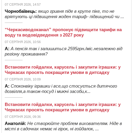
07 СЕРПНЯ 2026, 14:57
Чорнобаївець:
якщо гривня піде в круте піке, то не
врятують ці підвищення жоден тариф- підвищений чи ...
“Черкасиводоканал” пропонує підвищити тарифи на
воду та водовідведення з 2027 року
07 СЕРПНЯ 2026, 10:56
А:
А пенсія так і залишиться 2595грн./міс.незалежно від
регіону проживання?
Встановити гойдалки, карусель і закупити іграшки: у
Черкасах просять покращити умови в дитсадку
07 СЕРПНЯ 2026, 10:09
А:
Споконвіку іграшки і все,що стосується дитячого
дозвілля,а також-посуд і миючі засоби,к...
Встановити гойдалки, карусель і закупити іграшки: у
Черкасах просять покращити умови в дитсадку
07 СЕРПНЯ 2026, 09:36
Анатолій:
Не створюйте проблем вихователям. Ніде в
місті в садочках немає ні гірок, ні гойдалок, ...