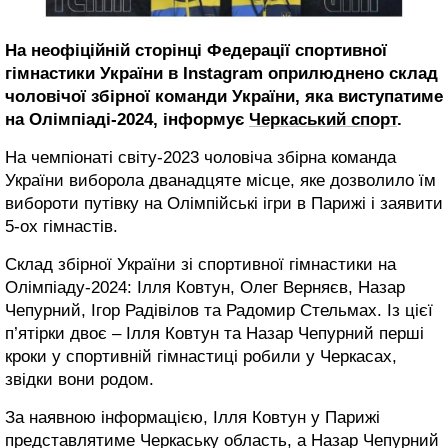
На неофіційній сторінці Федерації спортивної
гімнастики України в Instagram оприлюднено склад
чоловічої збірної команди України, яка виступатиме
на Олімпіаді-2024, інформує
Черкаський спорт
.
На чемпіонаті світу-2023 чоловіча збірна команда
України виборола дванадцяте місце, яке дозволило їм
вибороти путівку на Олімпійські ігри в Парижі і заявити
5-ох гімнастів.
Склад збірної України зі спортивної гімнастики на
Олімпіаду-2024: Ілля Ковтун, Олег Верняєв, Назар
Чепурний, Ігор Радівілов та Радомир Стельмах. Із цієї
п’ятірки двоє – Ілля Ковтун та Назар Чепурний перші
кроки у спортивній гімнастиці робили у Черкасах,
звідки вони родом.
За наявною інформацією, Ілля Ковтун у Парижі
представлятиме Черкаську область, а Назар Чепурний