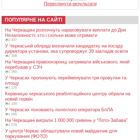
Переглянути результати
ПОПУЛЯРНЕ НА САЙТІ
На Черкащині розпочнуть нараховувати виплати до Дня
Незалежності: хто і скільки може отримати
2 437
У Черкаській облраді визначили кандидатку на посаду
директора установи, яка супроводжує 39 закладів освіти
2 308
На Черкащині правоохоронці затримали військового, який
перебував у СЗЧ
1 350
У Черкасах пропонують перейменувати три провулки та
площу
1 176
Керівницю черкаського реабілітаційного центру обрали на
новий термін
1 100
У Черкасах поховають полеглого оператора БпЛА
1 095
На Черкащині виграли 1 000 000 гривень у “Лото-Забава”
1 078
У центрі Черкас облаштували новий майданчик для
паркування (ФОТО)