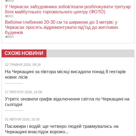
909
У Черкасах забудовника зобов’язали розблокувати тротуар
біля майбутнього торговельного центру (ФОТО)
901
Вибоїни глибиною 20-30 см та шириною до 3 метрів: у
Черкасах просять відремонтувати під’їзд до житлових
будинків
883
СХОЖІ НОВИНИ
12 ТРАВНЯ 2026, 09:28
На Черкащині за півтора місяці висадили понад 8 гектарів
нових лісів
17 ЛЮТОГО 2026, 10:08
Утретє оновили графік відключення світла по Черкащині на
сьогодні
01 КВІТНЯ 2026, 16:30
Пасажири і водій: ще четверо людей травмувались на
Черкащині внаслідок ворожо...