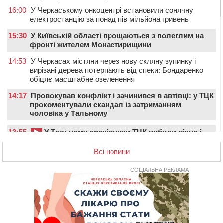
16:00
У Черкаському онкоцентрі встановили сонячну
електростанцію за понад пів мільйона гривень
15:30
У Київській області прощаються з полеглим на
фронті жителем Монастирищини
14:53
У Черкасах містяни через нову скляну зупинку і
вирізані дерева потерпають від спеки: Бондаренко
обіцяє масштабне озеленення
14:17
Провокував конфлікт і зачинився в автівці: у ТЦК
прокоментували скандал із затриманням
чоловіка у Тальному
13:55
У Тальному працівники ТЦК вибили вікно і
витягли з автівки чоловіка (ВІДЕО)
Всі новини
13:27
На Звенигородщині чоловік до смерті побив 82-
річного односельця
СОЦІАЛЬНА РЕКЛАМА
12:57
У Черкасах СБУ викрила прокремлівську
агітаторку, яка закликала до захоплення України
12:50
“Як сказати дитині, що тато загинув?”: для
вихователів Черкащини запускають серію унікальних