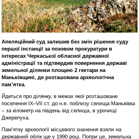
Апеляційний суд залишив без змін рішення суду
першої інстанції за позовом прокуратури в
інтересах Черкаської обласної державної
адміністрації та підтвердив повернення державі
земельної ділянки площею 2 гектари на
Маньківщині, де розташована археологічна
пам’ятка.
Йдеться про ділянку, в межах якої розташоване
поселення IX–VII ст. до н.е. поблизу селища Маньківка
– за кілометр на південь від селища, в урочищі
Джерелуха.
Пам’ятку археології місцевого значення взяли на
державний облік ще у 1990 році. Попри це, земельна