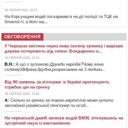
06 ЛИПНЯ 2026, 15:23
На Корсунщині водій поскаржився на дії поліції та ТЦК на
блокпості, а його ош...
ОБГОВОРЕННЯ
У Черкасах містяни через нову скляну зупинку і вирізані
дерева потерпають від спеки: Бондаренко о...
06 СЕРПНЯ 2026, 15:23
В.Н.:
А що з зупинкою Дружби народів?Чому вона
скляна(обідрана,брудна,розрахована на 3 людини...
Від 80 гривень за кілограм: в Україні прогнозують
стрибок цін на гречку
06 СЕРПНЯ 2026, 12:48
А:
Скільки кг гречки за такою вартістю може купити
звичайний український пенсіонер чи особ...
На черкаській дамбі загинув водій BMW, зіткнувшись на
зустрічній смузі із вантажівкою