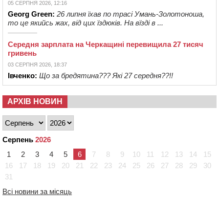
05 СЕРПНЯ 2026, 12:16
Georg Green:
26 липня їхав по трасі Умань-Золотоноша,
то це якийсь жах, від цих їздюків. На вїзді в ...
Середня зарплата на Черкащині перевищила 27 тисяч
гривень
03 СЕРПНЯ 2026, 18:37
Івченко:
Що за бредятина??? Які 27 середня??!!
АРХІВ НОВИН
Серпень
2026
1
2
3
4
5
6
7
8
9
10
11
12
13
14
15
16
17
18
19
20
21
22
23
24
25
26
27
28
29
30
31
Всі новини за місяць