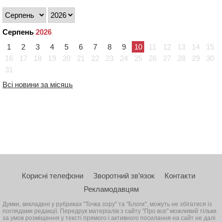
Серпень
2026
1
2
3
4
5
6
7
8
9
10
11
12
13
14
15
16
17
18
19
20
21
22
23
24
25
26
27
28
29
30
31
Всі новини за місяць
Корисні телефони
Зворотний зв’язок
Контакти
Рекламодавцям
Думки, викладені у рубриках "Точка зору" та "Блоги", можуть не збігатися із
поглядами редакції. Передрук матеріалів з сайту "Про все" можливий тільки
за умов розміщення у тексті прямого і активного посилання на сайт не далі