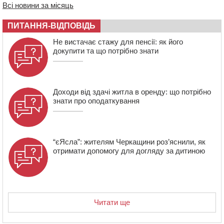
Всі новини за місяць
потрібно знати
08:23
У Черкасах виявили низку недоліків у гуртожитку, де
ПИТАННЯ-ВІДПОВІДЬ
проживають ВПО
Не вистачає стажу для пенсії: як його
07 СЕРПНЯ 2026, П'ЯТНИЦЯ
докупити та що потрібно знати
20:55
На Черкащині врятували рідкісного чорного грифа
(ФОТО)
Доходи від здачі житла в оренду: що потрібно
знати про оподаткування
“єЯсла”: жителям Черкащини роз’яснили, як
отримати допомогу для догляду за дитиною
Читати ще