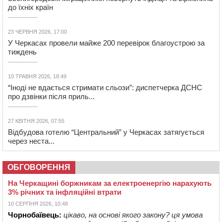
до їхніх країн
23 ЧЕРВНЯ 2026, 17:00
У Черкасах провели майже 200 перевірок благоустрою за
тиждень
10 ТРАВНЯ 2026, 18:49
“Іноді не вдається стримати сльози”: диспетчерка ДСНС
про дзвінки після приль...
27 КВІТНЯ 2026, 07:55
Відбудова готелю “Центральний” у Черкасах затягується
через неста...
ОБГОВОРЕННЯ
На Черкащині боржникам за електроенергію нарахують
3% річних та інфляційні втрати
10 СЕРПНЯ 2026, 10:48
Чорнобаївець:
цікаво, на основі якого закону? ця умова