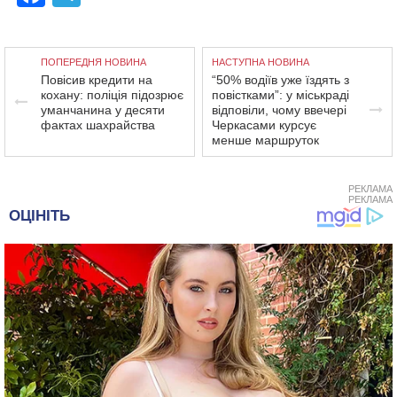
ПОПЕРЕДНЯ НОВИНА
НАСТУПНА НОВИНА
Повісив кредити на
“50% водіїв уже їздять з
кохану: поліція підозрює
повістками”: у міськраді
уманчанина у десяти
відповіли, чому ввечері
фактах шахрайства
Черкасами курсує
менше маршруток
РЕКЛАМА
РЕКЛАМА