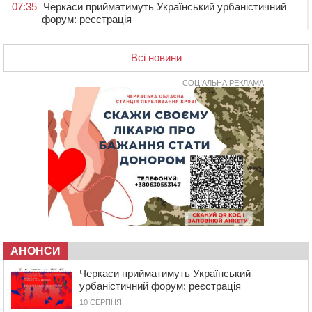
07:35
Черкаси прийматимуть Український урбаністичний
форум: реєстрація
09 СЕРПНЯ 2026, НЕДІЛЯ
Всі новини
19:08
На Чорнобаївщині конфіскували землю на користь
держави, але оренду не припинили: прокуратура
звернулася до суду
СОЦІАЛЬНА РЕКЛАМА
17:27
У Черкасах триває завершальний етап прийому заяв
на літній відпочинок дітей пільгових категорій
15:32
«Будеш пожежним!»: рятувальник з Умані про
професію, що почалася з його власного порятунку
13:15
Від початку року на водоймах Черкащини загинули
37 людей, серед них 2 дітей
11:37
Водійка на смерть збила велосипедиста в
Черкаському районі
09:59
Напав на собаку з палицею та намагався наїхати на
іншу тварину: на Уманщині поліція відкрила
АНОНСИ
кримінальне провадження
Черкаси прийматимуть Український
08:44
Безкоштовне харчування, укриття та STEM: Черкаси
урбаністичний форум: реєстрація
готують освітню галузь до нового навчального року
10 СЕРПНЯ
08 СЕРПНЯ 2026, СУБОТА