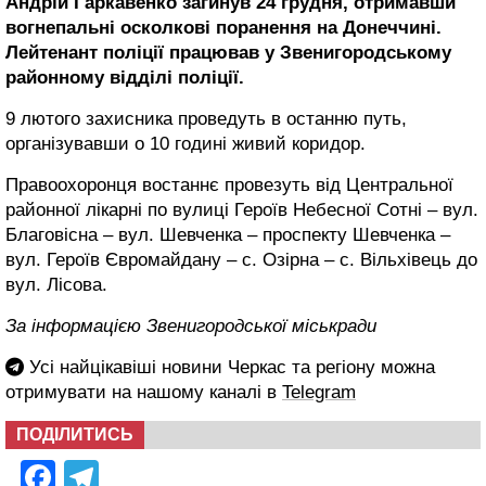
Андрій Гаркавенко загинув 24 грудня, отримавши
вогнепальні осколкові поранення на Донеччині.
Лейтенант поліції працював у Звенигородському
районному відділі поліції.
9 лютого захисника проведуть в останню путь,
організувавши о 10 годині живий коридор.
Правоохоронця востаннє провезуть від Центральної
районної лікарні по вулиці Героїв Небесної Сотні – вул.
Благовісна – вул. Шевченка – проспекту Шевченка –
вул. Героїв Євромайдану – с. Озірна – с. Вільхівець до
вул. Лісова.
За інформацією Звенигородської міськради
Усі найцікавіші новини Черкас та регіону можна
отримувати на нашому каналі в
Telegram
ПОДІЛИТИСЬ
Facebook
Telegram