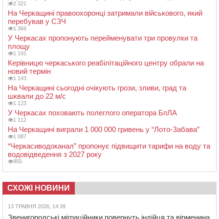
2 321
На Черкащині правоохоронці затримали військового, який
перебував у СЗЧ
1 366
У Черкасах пропонують перейменувати три провулки та
площу
1 191
Керівницю черкаського реабілітаційного центру обрали на
новий термін
1 143
На Черкащині сьогодні очікують грози, зливи, град та
шквали до 22 м/с
1 123
У Черкасах поховають полеглого оператора БпЛА
1 112
На Черкащині виграли 1 000 000 гривень у “Лото-Забава”
1 087
“Черкасиводоканал” пропонує підвищити тарифи на воду та
водовідведення з 2027 року
955
СХОЖІ НОВИНИ
13 ТРАВНЯ 2026, 14:39
Звенигородські міграційники повернуть індійця та вірменина