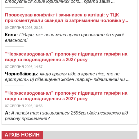
стосується лише юридичних осіб... брати зайві ...
Провокував конфлікт і зачинився в автівці: у ТЦК
прокоментували скандал із затриманням чоловіка у...
09 СЕРПНЯ 2026, 20:28
Коля:
Підари, яке вони мали право проникати до чужої
власності
“Черкасиводоканал” пропонує підвищити тарифи на
воду та водовідведення з 2027 року
07 СЕРПНЯ 2026, 14:57
Чорнобаївець:
якщо гривня піде в круте піке, то не
врятують ці підвищення жоден тариф- підвищений чи ...
“Черкасиводоканал” пропонує підвищити тарифи на
воду та водовідведення з 2027 року
07 СЕРПНЯ 2026, 10:56
А:
А пенсія так і залишиться 2595грн./міс.незалежно від
регіону проживання?
АРХІВ НОВИН