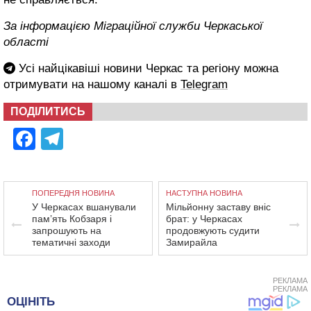
За інформацією Міграційної служби Черкаської
області
Усі найцікавіші новини Черкас та регіону можна
отримувати на нашому каналі в
Telegram
ПОДІЛИТИСЬ
Facebook
Telegram
ПОПЕРЕДНЯ НОВИНА
НАСТУПНА НОВИНА
У Черкасах вшанували
Мільйонну заставу вніс
пам’ять Кобзаря і
брат: у Черкасах
запрошують на
продовжують судити
тематичні заходи
Замирайла
РЕКЛАМА
РЕКЛАМА