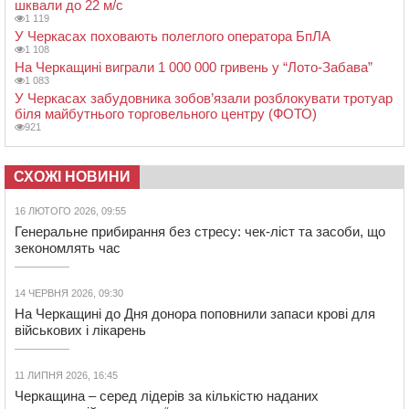
шквали до 22 м/с
1 119
У Черкасах поховають полеглого оператора БпЛА
1 108
На Черкащині виграли 1 000 000 гривень у “Лото-Забава”
1 083
У Черкасах забудовника зобов’язали розблокувати тротуар
біля майбутнього торговельного центру (ФОТО)
921
СХОЖІ НОВИНИ
16 ЛЮТОГО 2026, 09:55
Генеральне прибирання без стресу: чек-ліст та засоби, що
зекономлять час
14 ЧЕРВНЯ 2026, 09:30
На Черкащині до Дня донора поповнили запаси крові для
військових і лікарень
11 ЛИПНЯ 2026, 16:45
Черкащина – серед лідерів за кількістю наданих