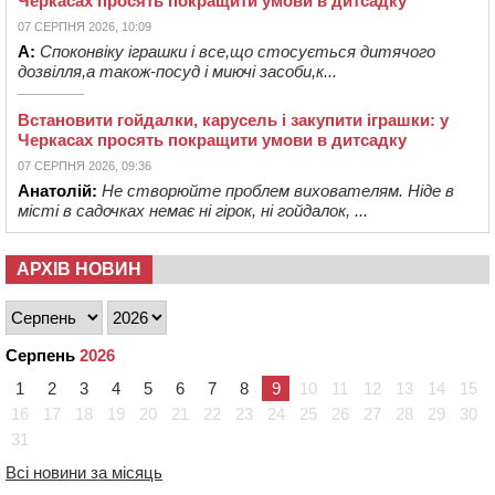
Черкасах просять покращити умови в дитсадку
07 СЕРПНЯ 2026, 10:09
А:
Споконвіку іграшки і все,що стосується дитячого
дозвілля,а також-посуд і миючі засоби,к...
Встановити гойдалки, карусель і закупити іграшки: у
Черкасах просять покращити умови в дитсадку
07 СЕРПНЯ 2026, 09:36
Анатолій:
Не створюйте проблем вихователям. Ніде в
місті в садочках немає ні гірок, ні гойдалок, ...
АРХІВ НОВИН
Серпень
2026
1
2
3
4
5
6
7
8
9
10
11
12
13
14
15
16
17
18
19
20
21
22
23
24
25
26
27
28
29
30
31
Всі новини за місяць