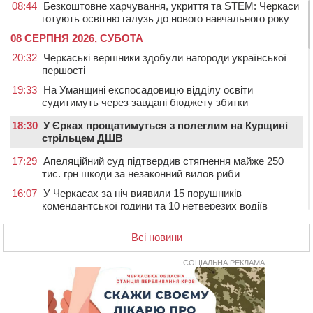
08:44
Безкоштовне харчування, укриття та STEM: Черкаси
готують освітню галузь до нового навчального року
08 СЕРПНЯ 2026, СУБОТА
20:32
Черкаські вершники здобули нагороди української
першості
19:33
На Уманщині експосадовицю відділу освіти
судитимуть через завдані бюджету збитки
18:30
У Єрках прощатимуться з полеглим на Курщині
стрільцем ДШВ
17:29
Апеляційний суд підтвердив стягнення майже 250
тис. грн шкоди за незаконний вилов риби
16:07
У Черкасах за ніч виявили 15 порушників
комендантської години та 10 нетверезих водіїв
15:12
На Золотоніщині водійка збила пішохода, який
Всі новини
перебігав дорогу
14:11
На Черкащині прокуратура через суд вимагає взяти
СОЦІАЛЬНА РЕКЛАМА
під охорону 188-річну церкву
13:00
У Смілі біля магазину під колесами вантажівки
загинула жінка