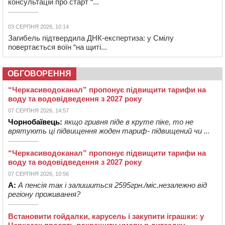
консультацій про старт “...
03 СЕРПНЯ 2026, 10:14
Загибель підтвердила ДНК-експертиза: у Смілу
повертається воїн “на щиті...
ОБГОВОРЕННЯ
“Черкасиводоканал” пропонує підвищити тарифи на
воду та водовідведення з 2027 року
07 СЕРПНЯ 2026, 14:57
Чорнобаївець:
якщо гривня піде в круте піке, то не
врятують ці підвищення жоден тариф- підвищений чи ...
“Черкасиводоканал” пропонує підвищити тарифи на
воду та водовідведення з 2027 року
07 СЕРПНЯ 2026, 10:56
А:
А пенсія так і залишиться 2595грн./міс.незалежно від
регіону проживання?
Встановити гойдалки, карусель і закупити іграшки: у