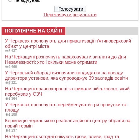
Не відчуваю
Переглянути результати
ПОПУЛЯРНЕ НА САЙТІ
У Черкасах пропонують для приватизації п’ятиповерховий
об’єкт у центрі міста
3 437
На Черкащині розпочнуть нараховувати виплати до Дня
Незалежності: хто і скільки може отримати
2 466
У Черкаській облраді визначили кандидатку на посаду
директора установи, яка супроводжує 39 закладів освіти
2 321
На Черкащині правоохоронці затримали військового, який
перебував у СЗЧ
1 364
У Черкасах пропонують перейменувати три провулки та
площу
1 188
Керівницю черкаського реабілітаційного центру обрали на
новий термін
1 137
На Черкащині сьогодні очікують грози, зливи, град та