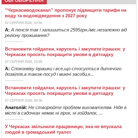
ОБГОВОРЕННЯ
“Черкасиводоканал” пропонує підвищити тарифи на
воду та водовідведення з 2027 року
07 СЕРПНЯ 2026, 10:56
А:
А пенсія так і залишиться 2595грн./міс.незалежно від
регіону проживання?
Встановити гойдалки, карусель і закупити іграшки: у
Черкасах просять покращити умови в дитсадку
07 СЕРПНЯ 2026, 10:09
А:
Споконвіку іграшки і все,що стосується дитячого
дозвілля,а також-посуд і миючі засоби,к...
Встановити гойдалки, карусель і закупити іграшки: у
Черкасах просять покращити умови в дитсадку
07 СЕРПНЯ 2026, 09:36
Анатолій:
Не створюйте проблем вихователям. Ніде в
місті в садочках немає ні гірок, ні гойдалок, ...
У Черкасах звільнили працівницю, яка не впускала
людей в громадський туалет