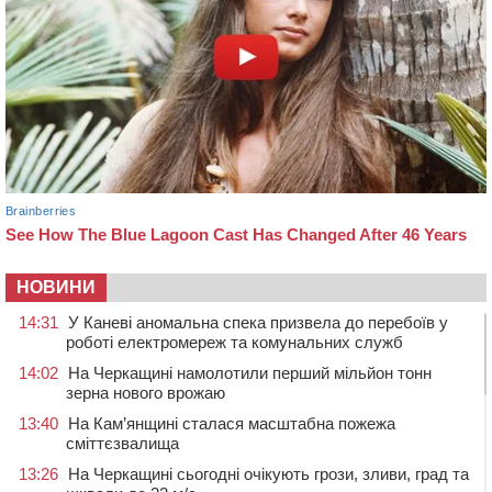
НОВИНИ
14:31
У Каневі аномальна спека призвела до перебоїв у
роботі електромереж та комунальних служб
14:02
На Черкащині намолотили перший мільйон тонн
зерна нового врожаю
13:40
На Кам’янщині сталася масштабна пожежа
сміттєзвалища
13:26
На Черкащині сьогодні очікують грози, зливи, град та