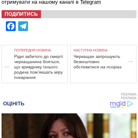
отримувати на нашому каналі в
Telegram
ПОДІЛИТИСЬ
Facebook
Telegram
ПОПЕРЕДНЯ НОВИНА
НАСТУПНА НОВИНА
Рідні забитого до смерті
Черкащан запрошують
черкащанина бояться,
безкоштовно
що кривднику їхнього
обстежитися на псоріаз
родича пом’якшать міру
покарання
РЕКЛАМА
РЕКЛАМА