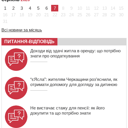
електростанцію за понад пів мільйона гривень
1
2
3
4
5
6
7
8
9
10
11
12
13
14
15
15:30
У Київській області прощаються з полеглим на
16
17
18
19
20
21
22
23
24
25
26
27
28
29
30
фронті жителем Монастирищини
31
14:53
У Черкасах містяни через нову скляну зупинку і
Всі новини за місяць
вирізані дерева потерпають від спеки: Бондаренко
обіцяє масштабне озеленення
ПИТАННЯ-ВІДПОВІДЬ
Доходи від здачі житла в оренду: що потрібно
знати про оподаткування
“єЯсла”: жителям Черкащини роз’яснили, як
отримати допомогу для догляду за дитиною
Не вистачає стажу для пенсії: як його
докупити та що потрібно знати