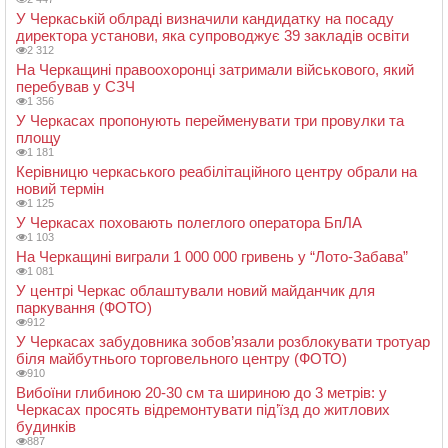
У Черкаській облраді визначили кандидатку на посаду
директора установи, яка супроводжує 39 закладів освіти
2 312
На Черкащині правоохоронці затримали військового, який
перебував у СЗЧ
1 356
У Черкасах пропонують перейменувати три провулки та
площу
1 181
Керівницю черкаського реабілітаційного центру обрали на
новий термін
1 125
У Черкасах поховають полеглого оператора БпЛА
1 103
На Черкащині виграли 1 000 000 гривень у “Лото-Забава”
1 081
У центрі Черкас облаштували новий майданчик для
паркування (ФОТО)
912
У Черкасах забудовника зобов’язали розблокувати тротуар
біля майбутнього торговельного центру (ФОТО)
910
Вибоїни глибиною 20-30 см та шириною до 3 метрів: у
Черкасах просять відремонтувати під’їзд до житлових
будинків
887