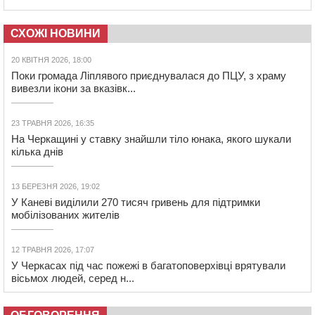
СХОЖІ НОВИНИ
20 КВІТНЯ 2026, 18:00
Поки громада Ліплявого приєднувалася до ПЦУ, з храму
вивезли ікони за вказівк...
23 ТРАВНЯ 2026, 16:35
На Черкащині у ставку знайшли тіло юнака, якого шукали
кілька днів
13 БЕРЕЗНЯ 2026, 19:02
У Каневі виділили 270 тисяч гривень для підтримки
мобілізованих жителів
12 ТРАВНЯ 2026, 17:07
У Черкасах під час пожежі в багатоповерхівці врятували
вісьмох людей, серед н...