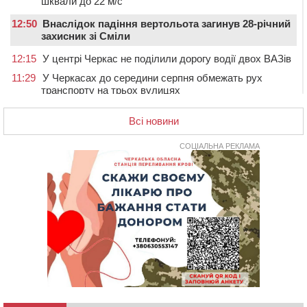
шквали до 22 м/с
12:50
Внаслідок падіння вертольота загинув 28-річний
захисник зі Сміли
12:15
У центрі Черкас не поділили дорогу водії двох ВАЗів
11:29
У Черкасах до середини серпня обмежать рух
транспорту на трьох вулицях
10:54
На Черкащині кількість укриттів збільшилась
Всі новини
уп’ятеро з початку повномасштабної війни
10:15
У Черкасах водій Audi Q5 спричинив аварію, не
СОЦІАЛЬНА РЕКЛАМА
пропустивши інший кросовер
09:42
“Черкасиводоканал” пропонує підвищити
тарифи на воду та водовідведення з 2027 року
09:08
Встановити гойдалки, карусель і закупити іграшки: у
Черкасах просять покращити умови в дитсадку
08:22
“На щиті” у Чорнобаївську громаду повертається
полеглий біля Кліщіївки воїн
07:30
Понад 968 мільйонів гривень земельного податку
сплатили на Черкащині