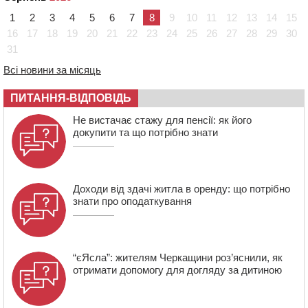
1
2
3
4
5
6
7
8
9
10
11
12
13
14
15
14:02
На Черкащині намолотили перший мільйон тонн
зерна нового врожаю
16
17
18
19
20
21
22
23
24
25
26
27
28
29
30
31
13:40
На Кам’янщині сталася масштабна пожежа
сміттєзвалища
Всі новини за місяць
13:26
На Черкащині сьогодні очікують грози, зливи, град та
шквали до 22 м/с
ПИТАННЯ-ВІДПОВІДЬ
12:50
Внаслідок падіння вертольота загинув 28-річний
Не вистачає стажу для пенсії: як його
захисник зі Сміли
докупити та що потрібно знати
Доходи від здачі житла в оренду: що потрібно
знати про оподаткування
“єЯсла”: жителям Черкащини роз’яснили, як
отримати допомогу для догляду за дитиною