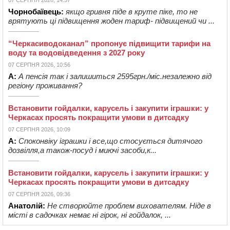
Чорнобаївець:
якщо гривня піде в круте піке, то не
врятують ці підвищення жоден тариф- підвищений чи ...
“Черкасиводоканал” пропонує підвищити тарифи на
воду та водовідведення з 2027 року
07 СЕРПНЯ 2026, 10:56
А:
А пенсія так і залишиться 2595грн./міс.незалежно від
регіону проживання?
Встановити гойдалки, карусель і закупити іграшки: у
Черкасах просять покращити умови в дитсадку
07 СЕРПНЯ 2026, 10:09
А:
Споконвіку іграшки і все,що стосується дитячого
дозвілля,а також-посуд і миючі засоби,к...
Встановити гойдалки, карусель і закупити іграшки: у
Черкасах просять покращити умови в дитсадку
07 СЕРПНЯ 2026, 09:36
Анатолій:
Не створюйте проблем вихователям. Ніде в
місті в садочках немає ні гірок, ні гойдалок, ...