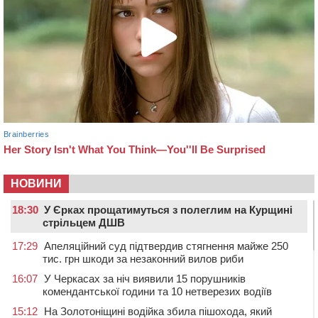
НОВИНИ
18:30
У Єрках прощатимуться з полеглим на Курщині
стрільцем ДШВ
17:29
Апеляційний суд підтвердив стягнення майже 250
тис. грн шкоди за незаконний вилов риби
16:07
У Черкасах за ніч виявили 15 порушників
комендантської години та 10 нетверезих водіїв
15:12
На Золотоніщині водійка збила пішохода, який