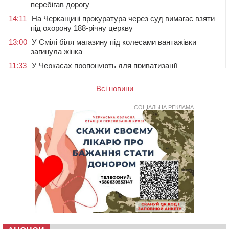
перебігав дорогу
14:11
На Черкащині прокуратура через суд вимагає взяти
під охорону 188-річну церкву
13:00
У Смілі біля магазину під колесами вантажівки
загинула жінка
11:33
У Черкасах пропонують для приватизації
п’ятиповерховий об’єкт у центрі міста
Всі новини
10:00
Не вистачає стажу для пенсії: як його докупити та що
потрібно знати
СОЦІАЛЬНА РЕКЛАМА
08:23
У Черкасах виявили низку недоліків у гуртожитку, де
проживають ВПО
07 СЕРПНЯ 2026, П'ЯТНИЦЯ
20:55
На Черкащині врятували рідкісного чорного грифа
(ФОТО)
20:13
Черкаси виділять близько 20 млн грн на роботу
ліцею “Перспектива” до кінця року
19:34
На Уманщині суд припинив право оренди земельних
ділянок, незаконно переданих іноземцем
19:00
Вихователька з Черкас і дві педагогині з області