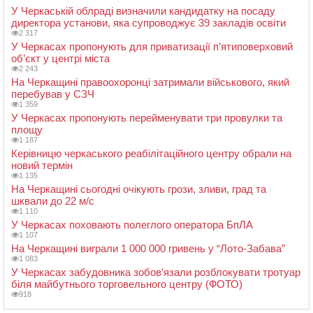
У Черкаській облраді визначили кандидатку на посаду
директора установи, яка супроводжує 39 закладів освіти
2 317
У Черкасах пропонують для приватизації п’ятиповерховий
об’єкт у центрі міста
2 243
На Черкащині правоохоронці затримали військового, який
перебував у СЗЧ
1 359
У Черкасах пропонують перейменувати три провулки та
площу
1 187
Керівницю черкаського реабілітаційного центру обрали на
новий термін
1 135
На Черкащині сьогодні очікують грози, зливи, град та
шквали до 22 м/с
1 110
У Черкасах поховають полеглого оператора БпЛА
1 107
На Черкащині виграли 1 000 000 гривень у “Лото-Забава”
1 083
У Черкасах забудовника зобов’язали розблокувати тротуар
біля майбутнього торговельного центру (ФОТО)
918