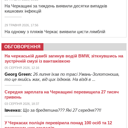
На Черкащині за тиждень виявили десятки випадків
кишкових інфекцій
29 ТРАВНЯ 2026, 17:56
На одному з пляжів Черкас виявили цисти лямблій
ОБГОВОРЕННЯ
На черкаській дамбі загинув водій BMW, зіткнувшись на
зустрічній смузі із вантажівкою
05 СЕРПНЯ 2026, 12:16
Georg Green:
26 липня їхав по трасі Умань-Золотоноша,
то це якийсь жах, від цих їздюків. На вїзді в ...
Середня зарплата на Черкащині перевищила 27 тисяч
гривень
03 СЕРПНЯ 2026, 18:37
Івченко:
Що за бредятина??? Які 27 середня??!!
У Черкасах поліція перевірила понад 100 осіб та 12
розважальних закладів