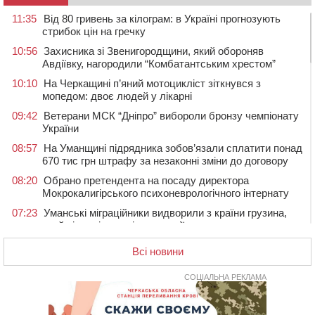
11:35
Від 80 гривень за кілограм: в Україні прогнозують
стрибок цін на гречку
10:56
Захисника зі Звенигородщини, який обороняв
Авдіївку, нагородили “Комбатантським хрестом”
10:10
На Черкащині п’яний мотоцикліст зіткнувся з
мопедом: двоє людей у лікарні
09:42
Ветерани МСК “Дніпро” вибороли бронзу чемпіонату
України
08:57
На Уманщині підрядника зобов’язали сплатити понад
670 тис грн штрафу за незаконні зміни до договору
08:20
Обрано претендента на посаду директора
Мокрокалигірського психоневрологічного інтернату
07:23
Уманські міграційники видворили з країни грузина,
який відсидів термін у колонії
05 СЕРПНЯ 2026, СЕРЕДА
Всі новини
20:28
Наступні два дні на Черкащині прогнозують пік
африканського “пекла”
СОЦІАЛЬНА РЕКЛАМА
19:30
Проєкт просторового розвитку Корсунь-
Шевченківської громади рекомендували до