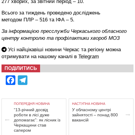
277 хворих, за звітний період – 10.
Всього за тиждень проведено досліджень
методом ПЛР – 516 та ІФА – 5.
За інформацією пресслужби Черкаського обласного
центру контролю та профілактики хвороб МОЗ
Усі найцікавіші новини Черкас та регіону можна
отримувати на нашому каналі в
Telegram
ПОДІЛИТИСЬ
Facebook
Telegram
ПОПЕРЕДНЯ НОВИНА
НАСТУПНА НОВИНА
“13-річний досвід
У обласному центрі
роботи в лісі дуже
зайнятості – понад 800
допомагає”: як лісник із
вакансій
Черкащини став
сапером