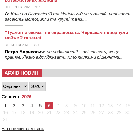
01 СЕРПНЯ 2026, 19:39
А:
Коли по Благовісній та Надпільній на шаленій швидкості
гасають мотоцикли та круті тачки...
“Туалетна схема” не спрацювала: Черкасам повернули
майже 2 га землі
31 ЛИПНЯ 2026, 13:27
Петро Борисович:
не поділились?... всі знають, як це
працює. Легко відслідкувати, хто,як,якими рішеннями...
АРХІВ НОВИН
Серпень
2026
1
2
3
4
5
6
7
8
9
10
11
12
13
14
15
16
17
18
19
20
21
22
23
24
25
26
27
28
29
30
31
Всі новини за місяць