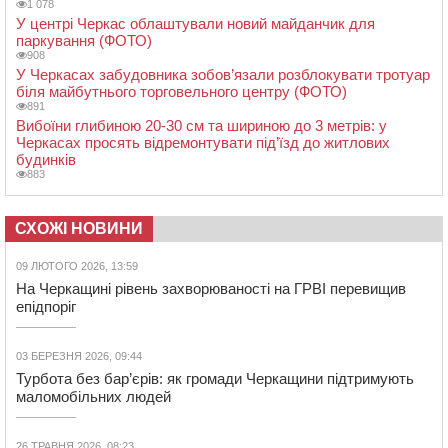
1 078
У центрі Черкас облаштували новий майданчик для
паркування (ФОТО)
908
У Черкасах забудовника зобов’язали розблокувати тротуар
біля майбутнього торговельного центру (ФОТО)
891
Вибоїни глибиною 20-30 см та шириною до 3 метрів: у
Черкасах просять відремонтувати під’їзд до житлових
будинків
883
СХОЖІ НОВИНИ
09 ЛЮТОГО 2026, 13:59
На Черкащині рівень захворюваності на ГРВІ перевищив
епідпоріг
03 БЕРЕЗНЯ 2026, 09:44
Турбота без бар’єрів: як громади Черкащини підтримують
маломобільних людей
26 ТРАВНЯ 2026, 08:23