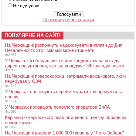
Не відчуваю
Переглянути результати
ПОПУЛЯРНЕ НА САЙТІ
На Черкащині розпочнуть нараховувати виплати до Дня
Незалежності: хто і скільки може отримати
2 437
У Черкаській облраді визначили кандидатку на посаду
директора установи, яка супроводжує 39 закладів освіти
2 305
На Черкащині правоохоронці затримали військового, який
перебував у СЗЧ
1 349
У Черкасах пропонують перейменувати три провулки та
площу
1 174
У Черкасах поховають полеглого оператора БпЛА
1 095
Керівницю черкаського реабілітаційного центру обрали на
новий термін
1 082
На Черкащині виграли 1 000 000 гривень у “Лото-Забава”