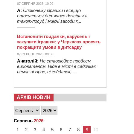
07 СЕРПНЯ 2026, 10:09
А:
Споконвіку іграшки і все,що
стосується дитячого дозвілля,а
також-посуд і миючі засоби,к...
Встановити гойдалки, карусель і
закупити іграшки: у Черкасах просять
покращити умови в дитсадку
07 СЕРПНЯ 2026, 09:36
Анатолій:
Не створюйте проблем
вихователям. Ніде в місті в садочках
немає ні гірок, ні гойдалок, ...
АРХІВ НОВИН
Серпень
2026
1
2
3
4
5
6
7
8
9
10