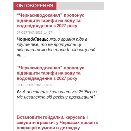
ОБГОВОРЕННЯ
“Черкасиводоканал” пропонує
підвищити тарифи на воду та
водовідведення з 2027 року
07 СЕРПНЯ 2026, 14:57
Чорнобаївець:
якщо гривня піде в
круте піке, то не врятують ці
підвищення жоден тариф- підвищений
чи ...
“Черкасиводоканал” пропонує
підвищити тарифи на воду та
водовідведення з 2027 року
07 СЕРПНЯ 2026, 10:56
А:
А пенсія так і залишиться 2595грн./
міс.незалежно від регіону проживання?
Встановити гойдалки, карусель і
закупити іграшки: у Черкасах просять
покращити умови в дитсадку