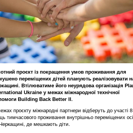
лотний проєкт із покращення умов проживання для
мушено переміщених дітей планують реалізовувати н
ркащині. Втілюватиме його неурядова організація Pla
ernational Ukraine у межах міжнародної технічної
омоги Building Back Better II.
ежах проєкту міжнародні партнери відберуть до участі 8
ць тимчасового проживання внутрішньо переміщених ос
Черкащині, де мешкають діти.