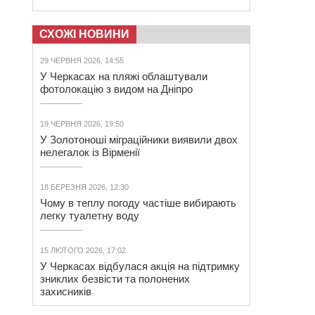
СХОЖІ НОВИНИ
29 ЧЕРВНЯ 2026, 14:55
У Черкасах на пляжі облаштували
фотолокацію з видом на Дніпро
19 ЧЕРВНЯ 2026, 19:50
У Золотоноші міграційники виявили двох
нелегалок із Вірменії
18 БЕРЕЗНЯ 2026, 12:30
Чому в теплу погоду частіше вибирають
легку туалетну воду
15 ЛЮТОГО 2026, 17:02
У Черкасах відбулася акція на підтримку
зниклих безвісти та полонених
захисників