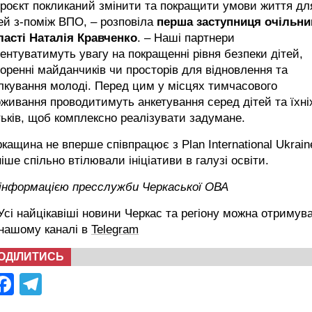
роєкт покликаний змінити та покращити умови життя дл
ей з-поміж ВПО, – розповіла
перша заступниця очільни
ласті Наталія Кравченко
. – Наші партнери
ентуватимуть увагу на покращенні рівня безпеки дітей,
оренні майданчиків чи просторів для відновлення та
лкування молоді. Перед цим у місцях тимчасового
живання проводитимуть анкетування серед дітей та їхні
ьків, щоб комплексно реалізувати задумане.
кащина не вперше співпрацює з Plan International Ukrain
іше спільно втілювали ініціативи в галузі освіти.
 інформацією пресслужби Черкаської ОВА
сі найцікавіші новини Черкас та регіону можна отримув
 нашому каналі в
Telegram
ОДІЛИТИСЬ
Facebook
Telegram