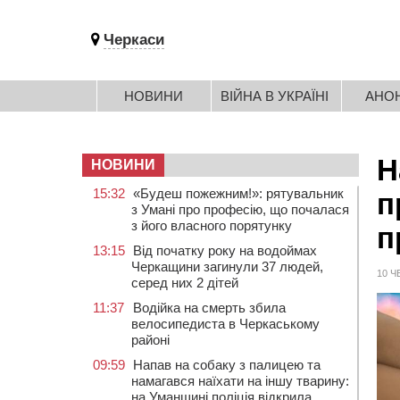
Черкаси
НОВИНИ
ВІЙНА В УКРАЇНІ
АНО
Н
НОВИНИ
15:32
«Будеш пожежним!»: рятувальник
п
з Умані про професію, що почалася
з його власного порятунку
п
13:15
Від початку року на водоймах
Черкащини загинули 37 людей,
10 Ч
серед них 2 дітей
11:37
Водійка на смерть збила
велосипедиста в Черкаському
районі
09:59
Напав на собаку з палицею та
намагався наїхати на іншу тварину:
на Уманщині поліція відкрила