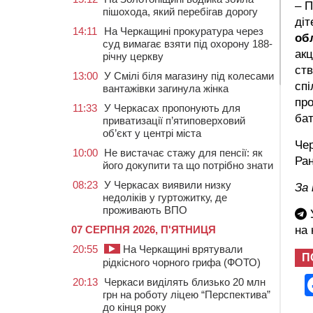
– П
пішохода, який перебігав дорогу
діт
14:11
На Черкащині прокуратура через
об
суд вимагає взяти під охорону 188-
акц
річну церкву
ств
13:00
У Смілі біля магазину під колесами
спі
вантажівки загинула жінка
про
11:33
У Черкасах пропонують для
бат
приватизації п’ятиповерховий
об’єкт у центрі міста
Чер
10:00
Не вистачає стажу для пенсії: як
Ран
його докупити та що потрібно знати
08:23
У Черкасах виявили низку
За
недоліків у гуртожитку, де
проживають ВПО
У
07 СЕРПНЯ 2026, П'ЯТНИЦЯ
на
20:55
На Черкащині врятували
П
рідкісного чорного грифа (ФОТО)
20:13
Черкаси виділять близько 20 млн
грн на роботу ліцею “Перспектива”
до кінця року