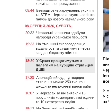
кримінальне провадження
08:44
Безкоштовне харчування, укриття
та STEM: Черкаси готують освітню
галузь до нового навчального року
08 СЕРПНЯ 2026, СУБОТА
20:32
Черкаські вершники здобули
нагороди української першості
19:33
На Уманщині експосадовицю
відділу освіти судитимуть через
завдані бюджету збитки
Пі
18:30
У Єрках прощатимуться з
ви
полеглим на Курщині стрільцем
ДШВ
Че
Int
17:29
Апеляційний суд підтвердив
доп
стягнення майже 250 тис. грн
шкоди за незаконний вилов риби
У м
16:07
У Черкасах за ніч виявили 15
міс
порушників комендантської години
на 
та 10 нетверезих водіїв
15:12
На Золотоніщині водійка збила