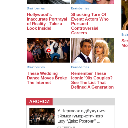
16:40
У Черкасах провели в останню
путь двох загиблих воїнів
16:07
До 1 вересня у Черкасах
оновлюють дорожню розмітку біля
навчальних закладів (ФОТОФАКТ)
АНОНСИ
У Черкасах відбудуться
зйомки гумористичного
шоу “Двіж: Розгони” ...
03 СЕРПНЯ