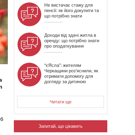
Не вистачає стажу для
пенсії: як його докупити та
що потрібно знати
Доходи від здачі житла в
оренду: що потрібно знати
про оподаткування
“єЯсла”: жителям
Черкащини роз’яснили, як
отримати допомогу для
а
догляду за дитиною
n
Читати ще
іб
Запитай, що цікавить