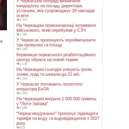
У Черкаській облраді визначили
кандидатку на посаду директора
установи, яка супроводжує 39 закладів
освіти
2 321
На Черкащині правоохоронці затримали
військового, який перебував у СЗЧ
1 365
У Черкасах пропонують перейменувати
три провулки та площу
1 189
Керівницю черкаського реабілітаційного
центру обрали на новий термін
1 139
На Черкащині сьогодні очікують грози,
зливи, град та шквали до 22 м/с
1 120
У Черкасах поховають полеглого
оператора БпЛА
1 109
На Черкащині виграли 1 000 000 гривень
у “Лото-Забава”
1 085
“Черкасиводоканал” пропонує підвищити
тарифи на воду та водовідведення з 2027
року
933