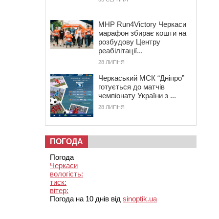
MHP Run4Victory Черкаси
марафон збирає кошти на
розбудову Центру
реабілітації...
28 ЛИПНЯ
Черкаський МСК “Дніпро”
готується до матчів
чемпіонату України з ...
28 ЛИПНЯ
ПОГОДА
Погода
Черкаси
вологість:
тиск:
вітер:
Погода на 10 днів від
sinoptik.ua