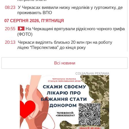
08:23
У Черкасах виявили низку недоліків у гуртожитку, де
проживають ВПО
07 СЕРПНЯ 2026, П'ЯТНИЦЯ
20:55
На Черкащині врятували рідкісного чорного грифа
(ФОТО)
20:13
Черкаси виділять близько 20 млн грн на роботу
ліцею “Перспектива” до кінця року
19:34
На Уманщині суд припинив право оренди земельних
ділянок, незаконно переданих іноземцем
Всі новини
19:00
Вихователька з Черкас і дві педагогині з області
стали фіналістками Global Teacher Prize Ukraine 2026
СОЦІАЛЬНА РЕКЛАМА
18:23
Зарядка, йога, сапи та нові знайомства: у Черкасах
закрили сезон літнього табору для людей поважного
віку
17:48
“Це страшна несправедливість”: мати хворого на
СМА 13-річного хлопця із Драбівщини просить
ОВА виділити кошти на дороговартісні ліки
17:15
На Уманщині судитимуть колишню очільницю відділу
освіти через закупівлю електрики за завищеною