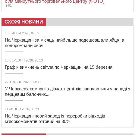
біля майбутнього торговельного центру (ФОТО)
914
СХОЖІ НОВИНИ
15 ЛИПНЯ 2026, 07:39
На Черкащині за місяць найбільше подешевшали яйця, а
подорожчали овочі
18 БЕРЕЗНЯ 2026, 20:13
Графік вимкнень світла по Черкащині на 19 березня
22 ТРАВНЯ 2026, 13:39
У Черкасах компанію дівчат-підлітків звинуватили у нападі з
перцевим балончик...
11 ЛИПНЯ 2026, 08:23
На Черкащині новий завод із переробки відходів
мʼясокомбінатів готовий на 30%