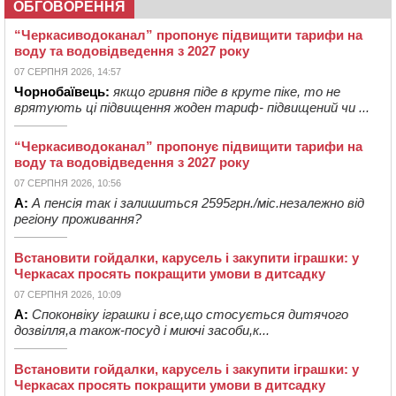
ОБГОВОРЕННЯ
“Черкасиводоканал” пропонує підвищити тарифи на
воду та водовідведення з 2027 року
07 СЕРПНЯ 2026, 14:57
Чорнобаївець:
якщо гривня піде в круте піке, то не
врятують ці підвищення жоден тариф- підвищений чи ...
“Черкасиводоканал” пропонує підвищити тарифи на
воду та водовідведення з 2027 року
07 СЕРПНЯ 2026, 10:56
А:
А пенсія так і залишиться 2595грн./міс.незалежно від
регіону проживання?
Встановити гойдалки, карусель і закупити іграшки: у
Черкасах просять покращити умови в дитсадку
07 СЕРПНЯ 2026, 10:09
А:
Споконвіку іграшки і все,що стосується дитячого
дозвілля,а також-посуд і миючі засоби,к...
Встановити гойдалки, карусель і закупити іграшки: у
Черкасах просять покращити умови в дитсадку