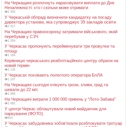
На Черкащині розпочнуть нараховувати виплати до Дня
Незалежності: хто і скільки може отримати
2 455
У Черкаській облраді визначили кандидатку на посаду
директора установи, яка супроводжує 39 закладів освіти
2 317
На Черкащині правоохоронці затримали військового, який
перебував у СЗЧ
1 359
У Черкасах пропонують перейменувати три провулки та
площу
1 184
Керівницю черкаського реабілітаційного центру обрали на
новий термін
1 135
У Черкасах поховають полеглого оператора БпЛА
1 107
На Черкащині сьогодні очікують грози, зливи, град та
шквали до 22 м/с
1 086
На Черкащині виграли 1 000 000 гривень у “Лото-Забава”
1 082
У центрі Черкас облаштували новий майданчик для
паркування (ФОТО)
914
У Черкасах забудовника зобов’язали розблокувати тротуар