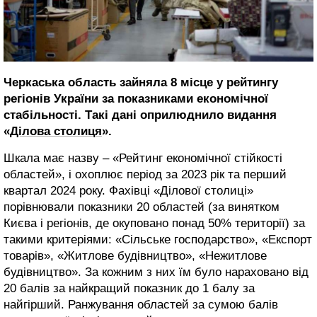
Черкаська область зайняла 8 місце у рейтингу
регіонів України за показниками економічної
стабільності. Такі дані оприлюднило видання
«
Ділова столиця
».
Шкала має назву – «Рейтинг економічної стійкості
областей», і охоплює період за 2023 рік та перший
квартал 2024 року. Фахівці «Ділової столиці»
порівнювали показники 20 областей (за винятком
Києва і регіонів, де окуповано понад 50% території) за
такими критеріями: «Сільське господарство», «Експорт
товарів», «Житлове будівництво», «Нежитлове
будівництво». За кожним з них їм було нараховано від
20 балів за найкращий показник до 1 балу за
найгірший. Ранжування областей за сумою балів