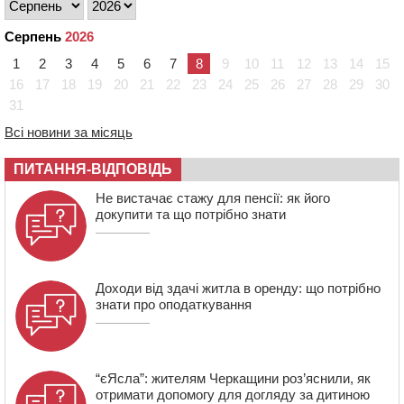
12:15
У центрі Черкас не поділили дорогу водії двох ВАЗів
Серпень
2026
11:29
У Черкасах до середини серпня обмежать рух
1
2
3
4
5
6
7
8
9
10
11
12
13
14
15
транспорту на трьох вулицях
16
17
18
19
20
21
22
23
24
25
26
27
28
29
30
10:54
На Черкащині кількість укриттів збільшилась
31
уп’ятеро з початку повномасштабної війни
10:15
У Черкасах водій Audi Q5 спричинив аварію, не
Всі новини за місяць
пропустивши інший кросовер
ПИТАННЯ-ВІДПОВІДЬ
09:42
“Черкасиводоканал” пропонує підвищити
тарифи на воду та водовідведення з 2027 року
Не вистачає стажу для пенсії: як його
докупити та що потрібно знати
Доходи від здачі житла в оренду: що потрібно
знати про оподаткування
“єЯсла”: жителям Черкащини роз’яснили, як
отримати допомогу для догляду за дитиною