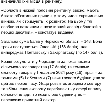
визначило їхні місця в рейтингу.
«Області в нижній половині рейтингу, звісно, мають
багато об’єктивних причин, у тому числі спричинених
війною, які стримують їх розвиток. На цьому тлі
особливо важливим є позитивний досвід областей з
першої десятки», – констатує видання.
Загальна сума балів у Черкаської області – 148. Вона
трохи поступається Одеській (156 балів), але
випереджає Полтавську і Закарпатську (по 147 балів).
Кращі результати у Черкащини за показниками
сільського господарства (17 балів) та темпами
експорту товарів у І кварталі 2024 року (16), гірші – за
темпами (5) і обсягами (7) нежитлового будівництва за
цей же період часу. Якщо розвиток аграрного сектору
та збільшення експорту перебувають у сфері впливу
обласної влади, то нежитлове будівництво –
переважно приватний сектор.