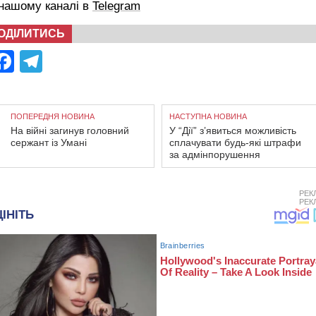
 нашому каналі в
Telegram
ОДІЛИТИСЬ
Facebook
Telegram
ПОПЕРЕДНЯ НОВИНА
НАСТУПНА НОВИНА
На війні загинув головний
​​У “Дії” з’явиться можливість
сержант із Умані
сплачувати будь-які штрафи
за адмінпорушення
РЕК
РЕК