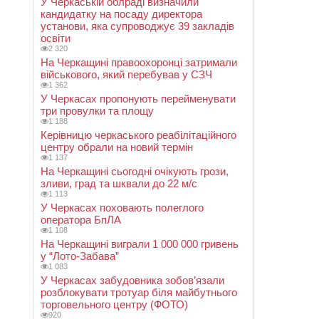
У Черкаській облраді визначили
кандидатку на посаду директора
установи, яка супроводжує 39 закладів
освіти
2 320
На Черкащині правоохоронці затримали
військового, який перебував у СЗЧ
1 362
У Черкасах пропонують перейменувати
три провулки та площу
1 188
Керівницю черкаського реабілітаційного
центру обрали на новий термін
1 137
На Черкащині сьогодні очікують грози,
зливи, град та шквали до 22 м/с
1 113
У Черкасах поховають полеглого
оператора БпЛА
1 108
На Черкащині виграли 1 000 000 гривень
у “Лото-Забава”
1 083
У Черкасах забудовника зобов’язали
розблокувати тротуар біля майбутнього
торговельного центру (ФОТО)
920