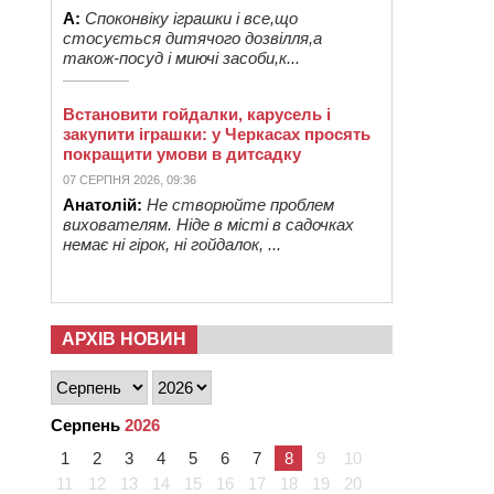
А:
Споконвіку іграшки і все,що
стосується дитячого дозвілля,а
також-посуд і миючі засоби,к...
Встановити гойдалки, карусель і
закупити іграшки: у Черкасах просять
покращити умови в дитсадку
07 СЕРПНЯ 2026, 09:36
Анатолій:
Не створюйте проблем
вихователям. Ніде в місті в садочках
немає ні гірок, ні гойдалок, ...
АРХІВ НОВИН
Серпень
2026
1
2
3
4
5
6
7
8
9
10
11
12
13
14
15
16
17
18
19
20