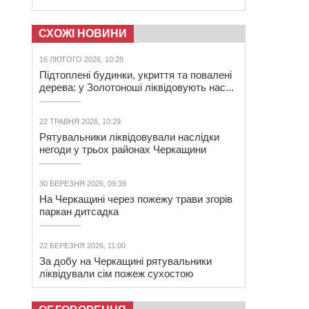
СХОЖІ НОВИНИ
16 ЛЮТОГО 2026, 10:28
Підтоплені будинки, укриття та повалені
дерева: у Золотоноші ліквідовують нас...
22 ТРАВНЯ 2026, 10:29
Рятувальники ліквідовували наслідки
негоди у трьох районах Черкащини
30 БЕРЕЗНЯ 2026, 09:39
На Черкащині через пожежу трави згорів
паркан дитсадка
22 БЕРЕЗНЯ 2026, 11:00
За добу на Черкащині рятувальники
ліквідували сім пожеж сухостою