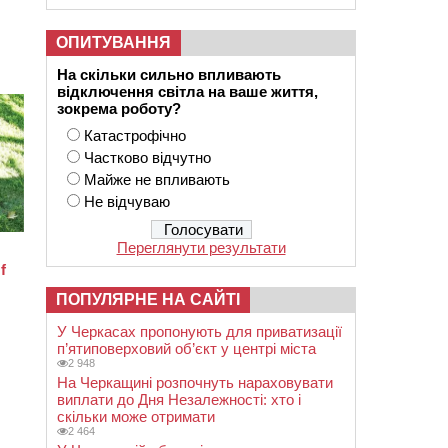
ОПИТУВАННЯ
На скільки сильно впливають
відключення світла на ваше життя,
зокрема роботу?
Катастрофічно
Частково відчутно
Майже не впливають
Не відчуваю
Переглянути результати
ПОПУЛЯРНЕ НА САЙТІ
У Черкасах пропонують для приватизації
п’ятиповерховий об’єкт у центрі міста
2 948
На Черкащині розпочнуть нараховувати
виплати до Дня Незалежності: хто і
скільки може отримати
2 464