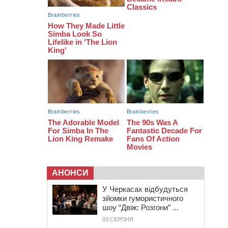
13:40
На Кам’янщині сталася масштабна
пожежа сміттєзвалища
АНОНСИ
У Черкасах відбудуться
зйомки гумористичного
шоу “Двіж: Розгони” ...
03 СЕРПНЯ