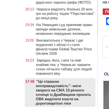
на
рідкісного чорного грифа (ФОТО)
20:13
Черкаси виділять близько 20 млн
П
грн на роботу ліцею “Перспектива”
до кінця року
19:34
На Уманщині суд припинив право
оренди земельних ділянок,
незаконно переданих іноземцем
19:00
Вихователька з Черкас і дві
педагогині з області стали
фіналістками Global Teacher Prize
Ukraine 2026
18:23
Зарядка, йога, сапи та нові
знайомства: у Черкасах закрили
сезон літнього табору для людей
поважного віку
17:48
“Це страшна
несправедливість”: мати
хворого на СМА 13-річного
хлопця із Драбівщини просить
ОВА виділити кошти на
дороговартісні ліки