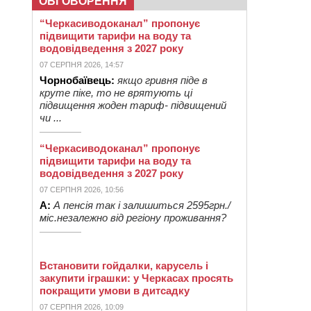
ОБГОВОРЕННЯ
“Черкасиводоканал” пропонує
підвищити тарифи на воду та
водовідведення з 2027 року
07 СЕРПНЯ 2026, 14:57
Чорнобаївець:
якщо гривня піде в
круте піке, то не врятують ці
підвищення жоден тариф- підвищений
чи ...
“Черкасиводоканал” пропонує
підвищити тарифи на воду та
водовідведення з 2027 року
07 СЕРПНЯ 2026, 10:56
А:
А пенсія так і залишиться 2595грн./
міс.незалежно від регіону проживання?
Встановити гойдалки, карусель і
закупити іграшки: у Черкасах просять
покращити умови в дитсадку
07 СЕРПНЯ 2026, 10:09