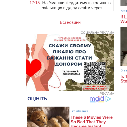
17:15
На Уманщині судитимуть колишню
очільницю відділу освіти через
закупівлю електрики за завищеною
ціною
Всі новини
16:40
У Черкасах провели в останню
путь двох загиблих воїнів
СОЦІАЛЬНА РЕКЛАМА
16:07
До 1 вересня у Черкасах
оновлюють дорожню розмітку біля
навчальних закладів (ФОТОФАКТ)
15:39
На честь загиблого захисника і
чемпіона світу в Черкасах відкрили
спортивно-реабілітаційний центр
15:05
На Звенигородщині, попри
заборону міськради, проведуть
“Ше.Fest”
РЕКЛАМА
14:31
У Каневі аномальна спека
призвела до перебоїв у роботі
електромереж та комунальних
служб
14:02
На Черкащині намолотили перший
мільйон тонн зерна нового врожаю