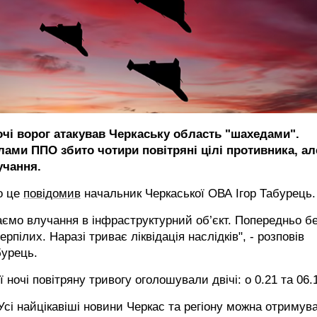
очі ворог атакував Черкаську область "шахедами".
лами ППО збито чотири повітряні цілі противника, ал
учання.
о це
повідомив
начальник Черкаської ОВА Ігор Табурець.
ємо влучання в інфраструктурний об’єкт. Попередньо б
ерпілих. Наразі триває ліквідація наслідків", - розповів
бурець.
ї ночі повітряну тривогу оголошували двічі: о 0.21 та 06.
сі найцікавіші новини Черкас та регіону можна отримув