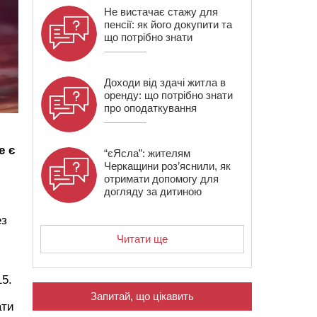
Не вистачає стажу для
пенсії: як його докупити та
що потрібно знати
Доходи від здачі житла в
оренду: що потрібно знати
про оподаткування
е є
“єЯсла”: жителям
Черкащини роз’яснили, як
отримати допомогу для
догляду за дитиною
ез
Читати ще
15.
Запитай, що цікавить
ати