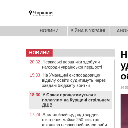
Черкаси
НОВИНИ
ВІЙНА В УКРАЇНІ
АНО
Н
НОВИНИ
20:32
Черкаські вершники здобули
у
нагороди української першості
о
19:33
На Уманщині експосадовицю
відділу освіти судитимуть через
завдані бюджету збитки
26 В
18:30
У Єрках прощатимуться з
полеглим на Курщині стрільцем
ДШВ
17:29
Апеляційний суд підтвердив
стягнення майже 250 тис. грн
шкоди за незаконний вилов риби