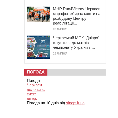
MHP Run4Victory Черкаси
марафон збирає кошти на
розбудову Центру
реабілітації...
28 ЛИПНЯ
Черкаський МСК “Дніпро”
готується до матчів
чемпіонату України з ...
28 ЛИПНЯ
ПОГОДА
Погода
Черкаси
вологість:
тиск:
вітер:
Погода на 10 днів від
sinoptik.ua