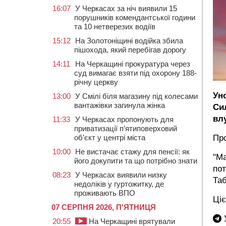
16:07
У Черкасах за ніч виявили 15
порушників комендантської години
та 10 нетверезих водіїв
15:12
На Золотоніщині водійка збила
пішохода, який перебігав дорогу
14:11
На Черкащині прокуратура через
суд вимагає взяти під охорону 188-
річну церкву
Ун
13:00
У Смілі біля магазину під колесами
вантажівки загинула жінка
Си
вл
11:33
У Черкасах пропонують для
приватизації п’ятиповерховий
Пр
об’єкт у центрі міста
10:00
Не вистачає стажу для пенсії: як
"Ма
його докупити та що потрібно знати
пот
08:23
У Черкасах виявили низку
Та
недоліків у гуртожитку, де
проживають ВПО
Ціє
07 СЕРПНЯ 2026, П'ЯТНИЦЯ
У
20:55
На Черкащині врятували