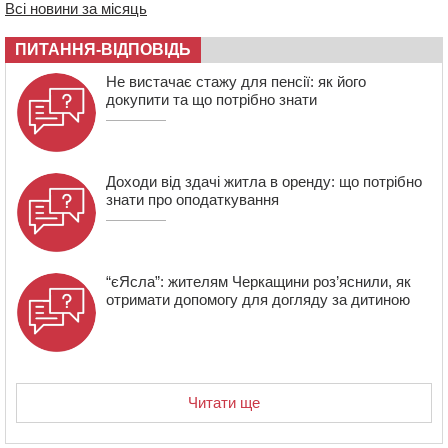
Всі новини за місяць
освіти через закупівлю електрики за завищеною
ціною
ПИТАННЯ-ВІДПОВІДЬ
16:40
У Черкасах провели в останню путь двох
Не вистачає стажу для пенсії: як його
загиблих воїнів
докупити та що потрібно знати
16:07
До 1 вересня у Черкасах оновлюють дорожню
розмітку біля навчальних закладів (ФОТОФАКТ)
Доходи від здачі житла в оренду: що потрібно
знати про оподаткування
“єЯсла”: жителям Черкащини роз’яснили, як
отримати допомогу для догляду за дитиною
Читати ще