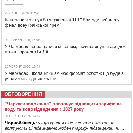
22 ЛИПНЯ 2026, 15:52
Капеланська служба черкаської 118-ї бригади вийшла у
фінал всеукраїнської премії
04 ТРАВНЯ 2026, 13:09
У Черкасах попрощалися із воїном, який загинув внаслідок
атаки ворожого БпЛА
18 ЧЕРВНЯ 2026, 16:49
У Черкасах школа №28 змінює формат роботи: що буде з
учнями молодших класів
ОБГОВОРЕННЯ
“Черкасиводоканал” пропонує підвищити тарифи на
воду та водовідведення з 2027 року
07 СЕРПНЯ 2026, 14:57
Чорнобаївець:
якщо гривня піде в круте піке, то не
врятують ці підвищення жоден тариф- підвищений чи ...