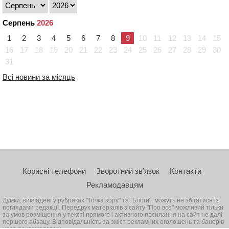
Серпень
2026
1
2
3
4
5
6
7
8
9
10
11
12
13
14
15
16
17
18
19
20
21
22
23
24
25
26
27
28
29
30
31
Всі новини за місяць
Корисні телефони
Зворотний зв’язок
Контакти
Рекламодавцям
Думки, викладені у рубриках "Точка зору" та "Блоги", можуть не збігатися із
поглядами редакції. Передрук матеріалів з сайту "Про все" можливий тільки
за умов розміщення у тексті прямого і активного посилання на сайт не далі
першого абзацу. Відповідальність за зміст рекламних оголошень та банерів