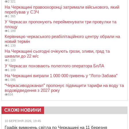
2 321
На Черкащині правоохоронці затримали військового, який
перебував у СЗЧ
1 365
У Черкасах пропонують перейменувати три провулки та
площу
1 189
Керівницю черкаського реабілітаційного центру обрали на
новий термін
1 139
На Черкащині сьогодні очікують грози, зливи, град та
шквали до 22 м/с
1 120
У Черкасах поховають полеглого оператора БпЛА
1 109
На Черкащині виграли 1 000 000 гривень у “Лото-Забава”
1 085
“Черкасиводоканал” пропонує підвищити тарифи на воду та
водовідведення з 2027 року
934
СХОЖІ НОВИНИ
10 БЕРЕЗНЯ 2026, 19:45
Графік вимкнень світла по Черкащині на 11 березня