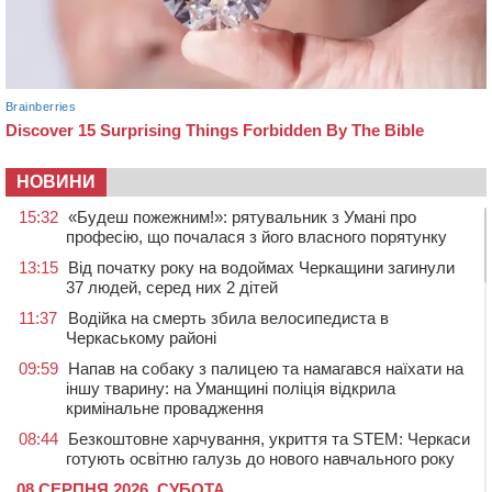
НОВИНИ
15:32
«Будеш пожежним!»: рятувальник з Умані про
професію, що почалася з його власного порятунку
13:15
Від початку року на водоймах Черкащини загинули
37 людей, серед них 2 дітей
11:37
Водійка на смерть збила велосипедиста в
Черкаському районі
09:59
Напав на собаку з палицею та намагався наїхати на
іншу тварину: на Уманщині поліція відкрила
кримінальне провадження
08:44
Безкоштовне харчування, укриття та STEM: Черкаси
готують освітню галузь до нового навчального року
08 СЕРПНЯ 2026, СУБОТА