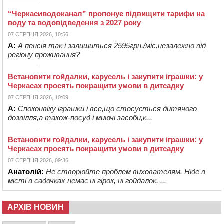
“Черкасиводоканал” пропонує підвищити тарифи на
воду та водовідведення з 2027 року
07 СЕРПНЯ 2026, 10:56
А:
А пенсія так і залишиться 2595грн./міс.незалежно від
регіону проживання?
Встановити гойдалки, карусель і закупити іграшки: у
Черкасах просять покращити умови в дитсадку
07 СЕРПНЯ 2026, 10:09
А:
Споконвіку іграшки і все,що стосується дитячого
дозвілля,а також-посуд і миючі засоби,к...
Встановити гойдалки, карусель і закупити іграшки: у
Черкасах просять покращити умови в дитсадку
07 СЕРПНЯ 2026, 09:36
Анатолій:
Не створюйте проблем вихователям. Ніде в
місті в садочках немає ні гірок, ні гойдалок, ...
АРХІВ НОВИН