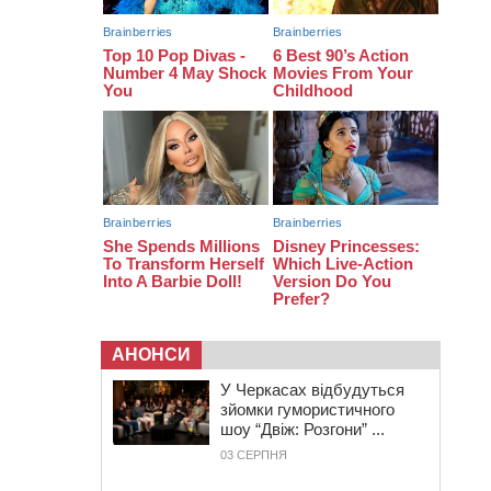
електростанцію за понад пів
мільйона гривень
АНОНСИ
У Черкасах відбудуться
зйомки гумористичного
шоу “Двіж: Розгони” ...
03 СЕРПНЯ