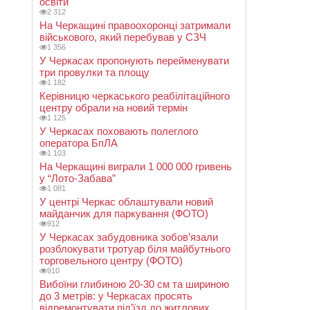
освіти
2 312
На Черкащині правоохоронці затримали
військового, який перебував у СЗЧ
1 356
У Черкасах пропонують перейменувати
три провулки та площу
1 182
Керівницю черкаського реабілітаційного
центру обрали на новий термін
1 125
У Черкасах поховають полеглого
оператора БпЛА
1 103
На Черкащині виграли 1 000 000 гривень
у “Лото-Забава”
1 081
У центрі Черкас облаштували новий
майданчик для паркування (ФОТО)
912
У Черкасах забудовника зобов’язали
розблокувати тротуар біля майбутнього
торговельного центру (ФОТО)
910
Вибоїни глибиною 20-30 см та шириною
до 3 метрів: у Черкасах просять
відремонтувати під’їзд до житлових