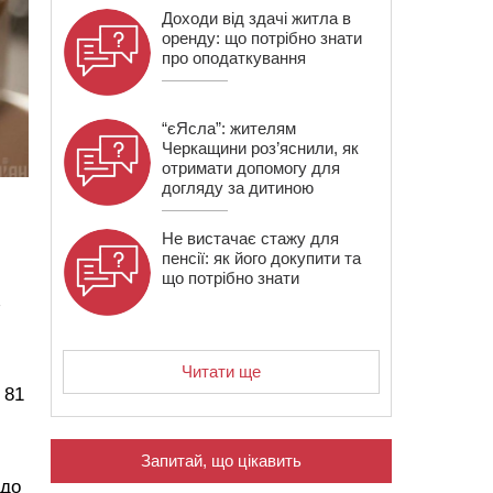
Доходи від здачі житла в
оренду: що потрібно знати
про оподаткування
“єЯсла”: жителям
Черкащини роз’яснили, як
отримати допомогу для
догляду за дитиною
Не вистачає стажу для
пенсії: як його докупити та
що потрібно знати
з
Читати ще
 81
Запитай, що цікавить
 до