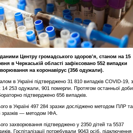
 даними Центру громадського здоров’я, станом на 15
рвня в Черкаській області зафіксовано 552 випадки
хворювання на коронавірус (356 одужали).
алом в Україні підтверджено 31 810 випадків COVID-19, 
 14 253 одужали, 901 померли. Протягом останньої доби
ораторно підтверджено 656 випадків.
ого в Україні 497 284 зразки досліджено методом ПЛР та
 зразків — методом ІФА.
ого захворювання підтверджено у 2350 дітей та 5537
иків. Госпіталізації потребували 9043 осіб, підключення