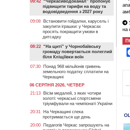
09:42
“Черкасиводоканал” пропонує
апа
підвищити тарифи на воду та
амб
водовідведення з 2027 року
09:08
Встановити гойдалки, карусель і
У
закупити іграшки: у Черкасах
на
просять покращити умови в
дитсадку
П
08:22
“На щиті” у Чорнобаївську
громаду повертається полеглий
біля Кліщіївки воїн
07:30
Понад 968 мільйонів гривень
земельного податку сплатили на
Черкащині
06 СЕРПНЯ 2026, ЧЕТВЕР
21:13
Вісім медалей, з яких чотири
золоті: черкаські спортсмени
тріумфували на чемпіонаті України
20:31
На Черкащині спека
протримається ще день
20:00
Педагогів Черкас запрошують на