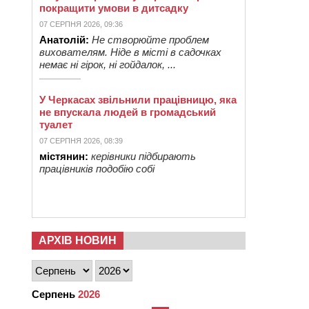
покращити умови в дитсадку
07 СЕРПНЯ 2026, 09:36
Анатолій:
Не створюйте проблем
вихователям. Ніде в місті в садочках
немає ні гірок, ні гойдалок, ...
У Черкасах звільнили працівницю, яка
не впускала людей в громадський
туалет
07 СЕРПНЯ 2026, 08:39
містянин:
керівники підбирають
працівників подобію собі
АРХІВ НОВИН
Серпень
2026