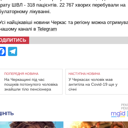
рату ШВЛ - 318 пацієнтів. 22 767 хворих перебували на
улаторному лікуванні.
сі найцікавіші новини Черкас та регіону можна отримув
 нашому каналі в
Telegram
ОДІЛИТИСЬ
Facebook
Telegram
ПОПЕРЕДНЯ НОВИНА
НАСТУПНА НОВИНА
На Черкащині під час
У Черкасах чоловік мав
пошуків потонулого чоловіка
антитіла на Covid-19 ще у
знайшли тіло пенсіонера
січні
РЕК
РЕК