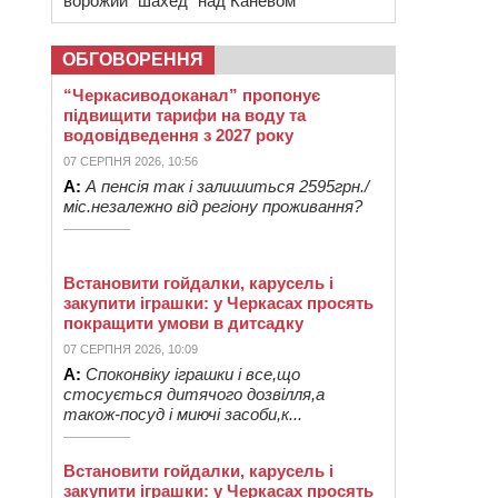
ворожий “шахед” над Каневом
ОБГОВОРЕННЯ
“Черкасиводоканал” пропонує
підвищити тарифи на воду та
водовідведення з 2027 року
07 СЕРПНЯ 2026, 10:56
А:
А пенсія так і залишиться 2595грн./
міс.незалежно від регіону проживання?
Встановити гойдалки, карусель і
закупити іграшки: у Черкасах просять
покращити умови в дитсадку
07 СЕРПНЯ 2026, 10:09
А:
Споконвіку іграшки і все,що
стосується дитячого дозвілля,а
також-посуд і миючі засоби,к...
Встановити гойдалки, карусель і
закупити іграшки: у Черкасах просять