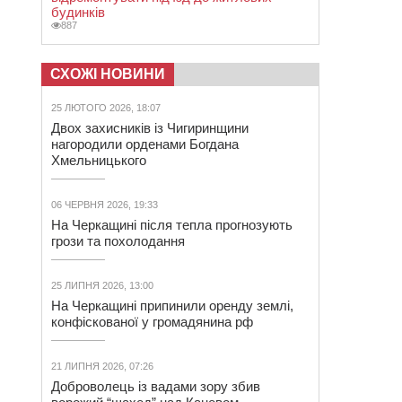
будинків
887
СХОЖІ НОВИНИ
25 ЛЮТОГО 2026, 18:07
Двох захисників із Чигиринщини
нагородили орденами Богдана
Хмельницького
06 ЧЕРВНЯ 2026, 19:33
На Черкащині після тепла прогнозують
грози та похолодання
25 ЛИПНЯ 2026, 13:00
На Черкащині припинили оренду землі,
конфіскованої у громадянина рф
21 ЛИПНЯ 2026, 07:26
Доброволець із вадами зору збив