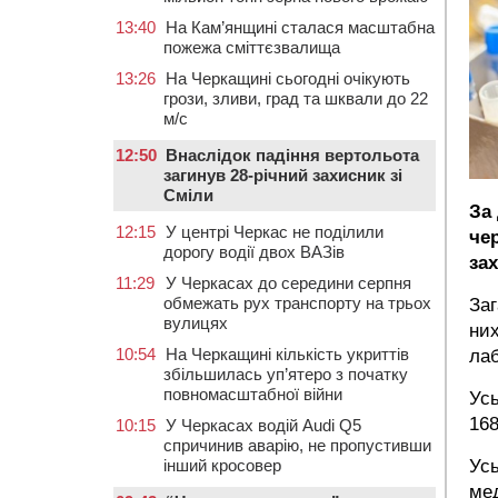
13:40
На Кам’янщині сталася масштабна
пожежа сміттєзвалища
13:26
На Черкащині сьогодні очікують
грози, зливи, град та шквали до 22
м/с
12:50
Внаслідок падіння вертольота
загинув 28-річний захисник зі
Сміли
За
12:15
У центрі Черкас не поділили
че
дорогу водії двох ВАЗів
за
11:29
У Черкасах до середини серпня
обмежать рух транспорту на трьох
Заг
вулицях
них
10:54
На Черкащині кількість укриттів
лаб
збільшилась уп’ятеро з початку
повномасштабної війни
Усь
168
10:15
У Черкасах водій Audi Q5
спричинив аварію, не пропустивши
Усь
інший кросовер
мед