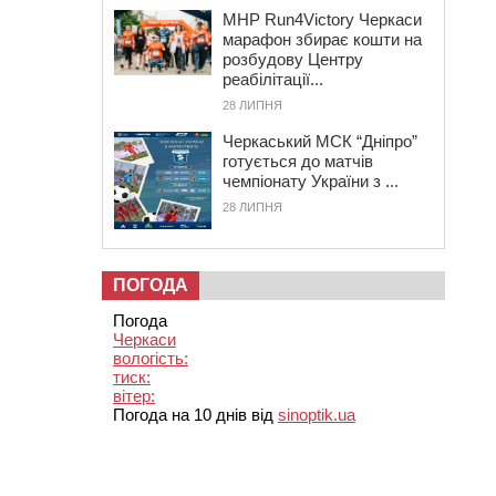
MHP Run4Victory Черкаси
марафон збирає кошти на
розбудову Центру
реабілітації...
28 ЛИПНЯ
Черкаський МСК “Дніпро”
готується до матчів
чемпіонату України з ...
28 ЛИПНЯ
ПОГОДА
Погода
Черкаси
вологість:
тиск:
вітер:
Погода на 10 днів від
sinoptik.ua