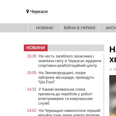
Черкаси
НОВИНИ
ВІЙНА В УКРАЇНІ
АНО
Н
НОВИНИ
15:39
На честь загиблого захисника і
х
чемпіона світу в Черкасах відкрили
спортивно-реабілітаційний центр
15 Ч
15:05
На Звенигородщині, попри
заборону міськради, проведуть
“Ше.Fest”
14:31
У Каневі аномальна спека
призвела до перебоїв у роботі
електромереж та комунальних
служб
14:02
На Черкащині намолотили перший
мільйон тонн зерна нового врожаю