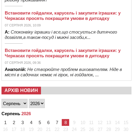
Встановити гойдалки, карусель і закупити іграшки: у
Черкасах просять покращити умови в дитсадку
07 СЕРПНЯ 2026, 10:09
А:
Споконвіку іграшки і все,що стосується дитячого
дозвілля,а також-посуд і миючі засоби,к...
Встановити гойдалки, карусель і закупити іграшки: у
Черкасах просять покращити умови в дитсадку
07 СЕРПНЯ 2026, 09:36
Анатолій:
Не створюйте проблем вихователям. Ніде в
місті в садочках немає ні гірок, ні гойдалок, ...
АРХІВ НОВИН
Серпень
2026
1
2
3
4
5
6
7
8
9
10
11
12
13
14
15
16
17
18
19
20
21
22
23
24
25
26
27
28
29
30