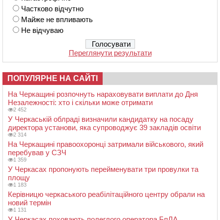
Частково відчутно
Майже не впливають
Не відчуваю
Переглянути результати
ПОПУЛЯРНЕ НА САЙТІ
На Черкащині розпочнуть нараховувати виплати до Дня
Незалежності: хто і скільки може отримати
2 452
У Черкаській облраді визначили кандидатку на посаду
директора установи, яка супроводжує 39 закладів освіти
2 314
На Черкащині правоохоронці затримали військового, який
перебував у СЗЧ
1 359
У Черкасах пропонують перейменувати три провулки та
площу
1 183
Керівницю черкаського реабілітаційного центру обрали на
новий термін
1 131
У Черкасах поховають полеглого оператора БпЛА