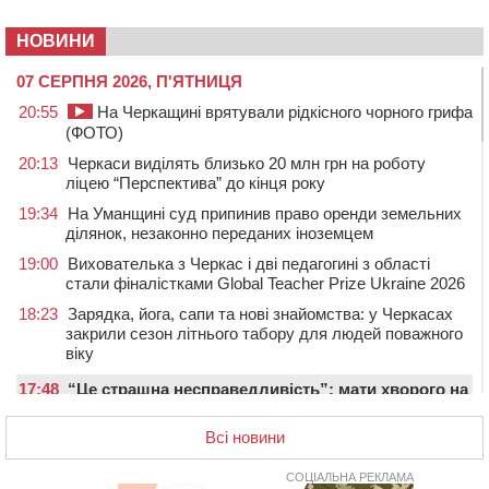
НОВИНИ
07 СЕРПНЯ 2026, П'ЯТНИЦЯ
20:55
На Черкащині врятували рідкісного чорного грифа
(ФОТО)
20:13
Черкаси виділять близько 20 млн грн на роботу
ліцею “Перспектива” до кінця року
19:34
На Уманщині суд припинив право оренди земельних
ділянок, незаконно переданих іноземцем
19:00
Вихователька з Черкас і дві педагогині з області
стали фіналістками Global Teacher Prize Ukraine 2026
18:23
Зарядка, йога, сапи та нові знайомства: у Черкасах
закрили сезон літнього табору для людей поважного
віку
17:48
“Це страшна несправедливість”: мати хворого на
СМА 13-річного хлопця із Драбівщини просить
ОВА виділити кошти на дороговартісні ліки
Всі новини
17:15
На Уманщині судитимуть колишню очільницю відділу
СОЦІАЛЬНА РЕКЛАМА
освіти через закупівлю електрики за завищеною