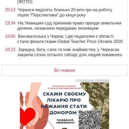
(ФОТО)
20:13
Черкаси виділять близько 20 млн грн на роботу
ліцею “Перспектива” до кінця року
19:34
На Уманщині суд припинив право оренди земельних
ділянок, незаконно переданих іноземцем
19:00
Вихователька з Черкас і дві педагогині з області
стали фіналістками Global Teacher Prize Ukraine 2026
18:23
Зарядка, йога, сапи та нові знайомства: у Черкасах
закрили сезон літнього табору для людей поважного
віку
17:48
“Це страшна несправедливість”: мати хворого на
Всі новини
СМА 13-річного хлопця із Драбівщини просить
ОВА виділити кошти на дороговартісні ліки
СОЦІАЛЬНА РЕКЛАМА
17:15
На Уманщині судитимуть колишню очільницю відділу
освіти через закупівлю електрики за завищеною
ціною
16:40
У Черкасах провели в останню путь двох
загиблих воїнів
16:07
До 1 вересня у Черкасах оновлюють дорожню
розмітку біля навчальних закладів (ФОТОФАКТ)