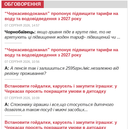
ОБГОВОРЕННЯ
“Черкасиводоканал” пропонує підвищити тарифи на
воду та водовідведення з 2027 року
07 СЕРПНЯ 2026, 14:57
Чорнобаївець:
якщо гривня піде в круте піке, то не
врятують ці підвищення жоден тариф- підвищений чи ...
“Черкасиводоканал” пропонує підвищити тарифи на
воду та водовідведення з 2027 року
07 СЕРПНЯ 2026, 10:56
А:
А пенсія так і залишиться 2595грн./міс.незалежно від
регіону проживання?
Встановити гойдалки, карусель і закупити іграшки: у
Черкасах просять покращити умови в дитсадку
07 СЕРПНЯ 2026, 10:09
А:
Споконвіку іграшки і все,що стосується дитячого
дозвілля,а також-посуд і миючі засоби,к...
Встановити гойдалки, карусель і закупити іграшки: у
Черкасах просять покращити умови в дитсадку