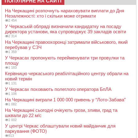
ПОПУЛЯРНЕ НА САЙТІ
На Черкащині розпочнуть нараховувати виплати до Дня
Незалежності: хто і скільки може отримати
2 454
У Черкаській облраді визначили кандидатку на посаду
директора установи, яка супроводжує 39 закладів освіти
2 314
На Черкащині правоохоронці затримали військового, який
перебував у СЗЧ
1 359
У Черкасах пропонують перейменувати три провулки та
площу
1 183
Керівницю черкаського реабілітаційного центру обрали на
новий термін
1 131
У Черкасах поховають полеглого оператора БпЛА
1 106
На Черкащині виграли 1 000 000 гривень у “Лото-Забава”
1 082
На Черкащині сьогодні очікують грози, зливи, град та
шквали до 22 м/с
1 002
У центрі Черкас облаштували новий майданчик для
паркування (ФОТО)
913