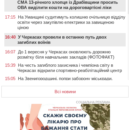
СМА 13-річного хлопця із Драбівщини просить
ОВА виділити кошти на дороговартісні ліки
17:15
На Уманщині судитимуть колишню очільницю відділу
освіти через закупівлю електрики за завищеною
ціною
16:40
У Черкасах провели в останню путь двох
загиблих воїнів
16:07
До 1 вересня у Черкасах оновлюють дорожню
розмітку біля навчальних закладів (ФОТОФАКТ)
15:39
На честь загиблого захисника і чемпіона світу в
Черкасах відкрили спортивно-реабілітаційний центр
15:05
На Звенигородщині, попри заборону міськради,
проведуть “Ше.Fest”
Всі новини
14:31
У Каневі аномальна спека призвела до перебоїв у
роботі електромереж та комунальних служб
СОЦІАЛЬНА РЕКЛАМА
14:02
На Черкащині намолотили перший мільйон тонн
зерна нового врожаю
13:40
На Кам’янщині сталася масштабна пожежа
сміттєзвалища