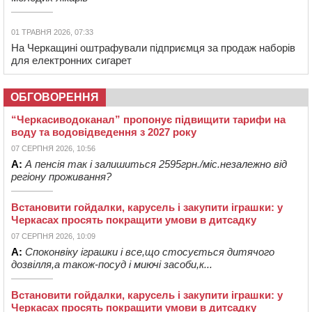
01 ТРАВНЯ 2026, 07:33
На Черкащині оштрафували підприємця за продаж наборів
для електронних сигарет
ОБГОВОРЕННЯ
“Черкасиводоканал” пропонує підвищити тарифи на
воду та водовідведення з 2027 року
07 СЕРПНЯ 2026, 10:56
А:
А пенсія так і залишиться 2595грн./міс.незалежно від
регіону проживання?
Встановити гойдалки, карусель і закупити іграшки: у
Черкасах просять покращити умови в дитсадку
07 СЕРПНЯ 2026, 10:09
А:
Споконвіку іграшки і все,що стосується дитячого
дозвілля,а також-посуд і миючі засоби,к...
Встановити гойдалки, карусель і закупити іграшки: у
Черкасах просять покращити умови в дитсадку