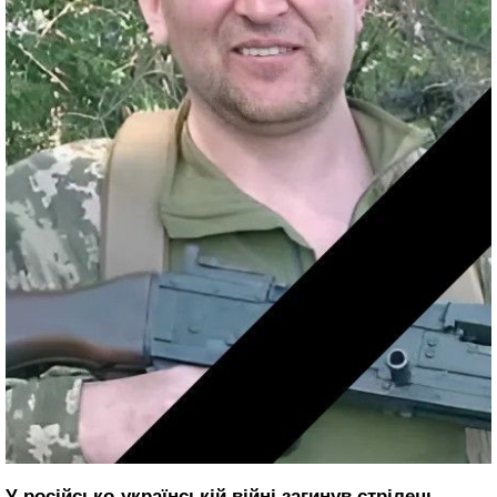
У російсько-українській війні загинув стрілець-