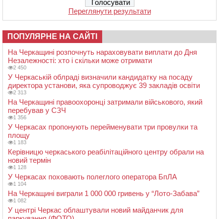
Переглянути результати
ПОПУЛЯРНЕ НА САЙТІ
На Черкащині розпочнуть нараховувати виплати до Дня
Незалежності: хто і скільки може отримати
2 450
У Черкаській облраді визначили кандидатку на посаду
директора установи, яка супроводжує 39 закладів освіти
2 313
На Черкащині правоохоронці затримали військового, який
перебував у СЗЧ
1 356
У Черкасах пропонують перейменувати три провулки та
площу
1 183
Керівницю черкаського реабілітаційного центру обрали на
новий термін
1 128
У Черкасах поховають полеглого оператора БпЛА
1 104
На Черкащині виграли 1 000 000 гривень у “Лото-Забава”
1 082
У центрі Черкас облаштували новий майданчик для
паркування (ФОТО)