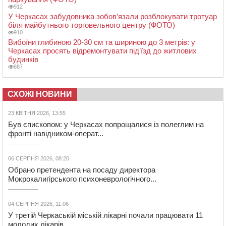
912
У Черкасах забудовника зобов’язали розблокувати тротуар
біля майбутнього торговельного центру (ФОТО)
910
Вибоїни глибиною 20-30 см та шириною до 3 метрів: у
Черкасах просять відремонтувати під’їзд до житлових
будинків
887
СХОЖІ НОВИНИ
23 КВІТНЯ 2026, 13:55
Був єпископом: у Черкасах попрощалися із полеглим на
фронті навідником-операт...
06 СЕРПНЯ 2026, 08:20
Обрано претендента на посаду директора
Мокрокалигірського психоневрологічного...
04 СЕРПНЯ 2026, 11:06
У третій Черкаській міській лікарні почали працювати 11
молодих лікарів