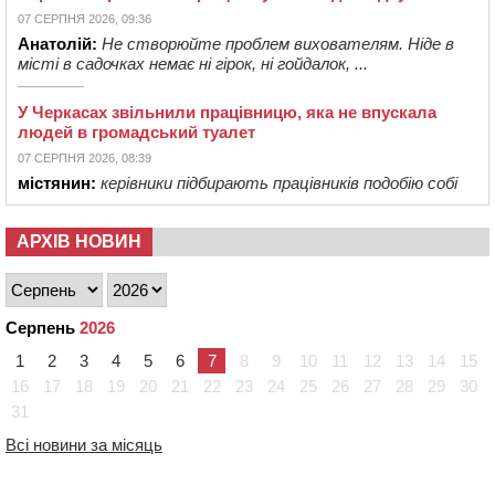
07 СЕРПНЯ 2026, 09:36
Анатолій:
Не створюйте проблем вихователям. Ніде в
місті в садочках немає ні гірок, ні гойдалок, ...
У Черкасах звільнили працівницю, яка не впускала
людей в громадський туалет
07 СЕРПНЯ 2026, 08:39
містянин:
керівники підбирають працівників подобію собі
АРХІВ НОВИН
Серпень
2026
1
2
3
4
5
6
7
8
9
10
11
12
13
14
15
16
17
18
19
20
21
22
23
24
25
26
27
28
29
30
31
Всі новини за місяць