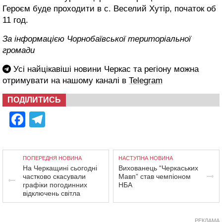
Героєм буде проходити в с. Веселий Хутір, початок об
11 год.
За інформацією Чорнобаївської територіальної
громади
Усі найцікавіші новини Черкас та регіону можна
отримувати на нашому каналі в
Telegram
ПОДІЛИТИСЬ
Facebook
Telegram
ПОПЕРЕДНЯ НОВИНА
НАСТУПНА НОВИНА
На Черкащині сьогодні
Вихованець “Черкаських
частково скасували
Мавп” став чемпіоном
графіки погодинних
НБА
відключень світла
РЕКЛАМА